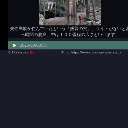
先住民族が住んでいたという「熊襲の穴」、ライトがないと
っ暗闇の洞窟、中は１００畳程の広さといいます。
2026-08-08(土)
© 1999-2026
MountAin TRAD
® Inc. https://www.mountaintrad.co.jp