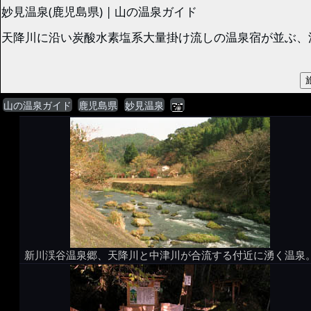
妙見温泉(鹿児島県) | 山の温泉ガイド
天降川に沿い炭酸水素塩系大量掛け流しの温泉宿が並ぶ、湯
山の温泉ガイド
鹿児島県
妙見温泉
新川渓谷温泉郷、天降川と中津川が合流する付近に湧く温泉