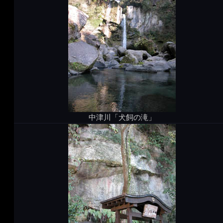
中津川「犬飼の滝」