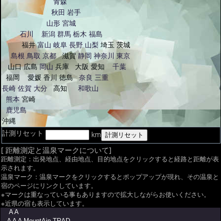
青森
秋田
岩手
山形
宮城
石川
新潟
群馬
栃木
福島
福井
富山
岐阜
長野
山梨
埼玉
茨城
島根
鳥取
京都
滋賀
静岡
神奈川
東京
山口
広島
岡山
兵庫
大阪
愛知
千葉
福岡
愛媛
香川
徳島
奈良
三重
長崎
佐賀
大分
高知
和歌山
熊本
宮崎
鹿児島
沖縄
計測リセット
km
[ 距離測定と温泉マークについて]
距離測定：出発地点、経由地点、目的地点をクリックすると経路と距離が表
示されます。
温泉マーク：温泉マークをクリックするとポップアップが現れ、その温泉と
宿のページにリンクしています。
※マークは重なっている事もありますので拡大しながらお使いください。
※近県の宿も表示しています。
A A
A A A MountAin TRAD