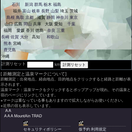
石川
新潟
群馬
栃木
福島
福井
富山
岐阜
長野
山梨
埼玉
茨城
島根
鳥取
京都
滋賀
静岡
神奈川
東京
山口
広島
岡山
兵庫
大阪
愛知
千葉
福岡
愛媛
香川
徳島
奈良
三重
長崎
佐賀
大分
高知
和歌山
熊本
宮崎
鹿児島
沖縄
計測リセット
km
[ 距離測定と温泉マークについて]
距離測定：出発地点、経由地点、目的地点をクリックすると経路と距離が表
示されます。
温泉マーク：温泉マークをクリックするとポップアップが現れ、その温泉と
宿のページにリンクしています。
※マークは重なっている事もありますので拡大しながらお使いください。
※近県の宿も表示しています。
A A
A A A MountAin TRAD
セキュリティポリシー
仮予約 利用規定