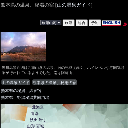
熊本県の温泉、秘湯の宿 [
山の温泉ガイド
]
黒川温泉近辺は九重山系の温泉、宿の完成度高く、ハイレベルな雰囲気競
争が行われているようでした。南は阿蘇山。
山の温泉ガイド
熊本県の温泉、秘湯の宿
熊本県の秘湯、温泉宿
熊本県、野湯秘湯共同浴場
北海道
青森
秋田
岩手
山形
宮城