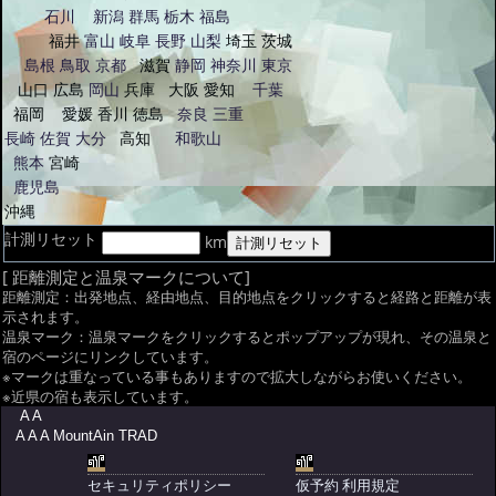
石川
新潟
群馬
栃木
福島
福井
富山
岐阜
長野
山梨
埼玉
茨城
島根
鳥取
京都
滋賀
静岡
神奈川
東京
山口
広島
岡山
兵庫
大阪
愛知
千葉
福岡
愛媛
香川
徳島
奈良
三重
長崎
佐賀
大分
高知
和歌山
熊本
宮崎
鹿児島
沖縄
計測リセット
km
[ 距離測定と温泉マークについて]
距離測定：出発地点、経由地点、目的地点をクリックすると経路と距離が表
示されます。
温泉マーク：温泉マークをクリックするとポップアップが現れ、その温泉と
宿のページにリンクしています。
※マークは重なっている事もありますので拡大しながらお使いください。
※近県の宿も表示しています。
A A
A A A MountAin TRAD
セキュリティポリシー
仮予約 利用規定