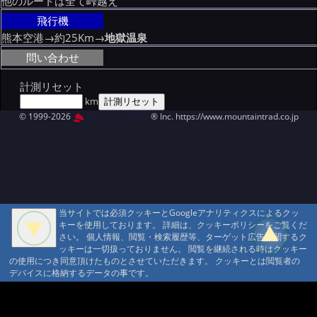
他のルートは全て峠越え
飛行機
熊本空港→約25Km→
地獄温泉
問い合わせ
計測リセット
km
© 1999-2026
MountAin TRAD
® Inc. https://www.mountaintrad.co.jp
当サイトでは必須クッキーとGoogleアナリティクスによるクッ
キーを使用しております。 詳細は、クッキーポリシーをご覧くだ
さい。 個人情報、閲覧・検索履歴等、ターゲット広告に関するク
ッキーは一切扱っておりません。 閲覧を継続される時はクッキー
の使用につき同意頂けたものとさせていただきます。 クッキーとは閲覧者の
デバイスに格納するデータの事です。