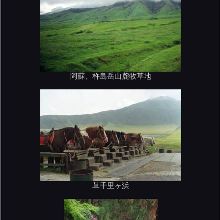
阿蘇、杵島岳山麓牧草地
草千里ヶ浜