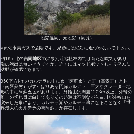
地獄温泉、元地獄（泉源）
※硫化水素ガスで危険です。泉源には絶対に近づかないで下さい。
約1Km北の
吉岡地区
の温泉別荘地植林内では新たな噴気があり、
湯の湧出は無いそうですが、近くにはマッドポットもあり盛んな
活動が確認できます。
350平方Kmのカルデラの中に市（阿蘇市）と町（高森町）と村
（南阿蘇村）がすっぽりある阿蘇カルデラ、巨大なクレーター地
形の中に阿蘇五岳があります。外輪山は周囲120Km以上、外輪の
唯一の切れ目は白川でありその起源は不明ながら白川が外輪山を
突破した事により、カルデラ湖やカルデラ湾になることなく「世
界最大のカルデラの街阿蘇」が存在します。