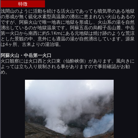
特徴
浅間山のように活動を続ける活火山であっても噴気帯のある地獄
の形成が無く硫化水素型高温泉の湧出に恵まれない火山もあるの
ですが、阿蘇火山で唯一地表に地獄を形成し、火山系の湯を自然
湧出しているのが地獄温泉です。阿蘇五岳の烏帽子岳山麓、中岳
第一火口から南西に約5.1Kmにある元地獄は焼け跡のような荒涼
とした景観の中、意外にも適温の湯が自然湧出しています。源泉
は4ヶ所、古来よりの湯治場。
阿蘇火山・中岳第一火口
火口観察には火口西と火口東（仙酔峡側）があります。風向きに
よっては立ち入り規制される事がありますので事前確認がお勧
め。