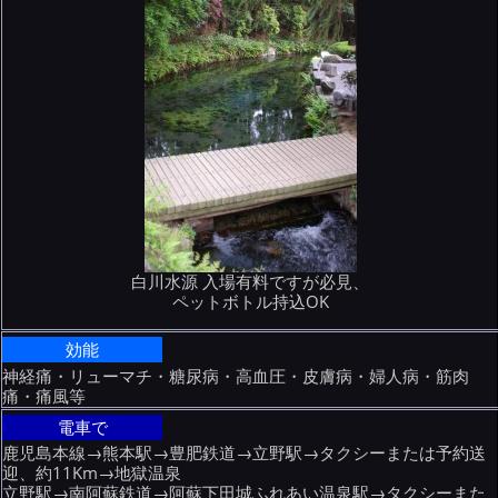
白川水源 入場有料ですが必見、
ペットボトル持込OK
効能
神経痛・リューマチ・糖尿病・高血圧・皮膚病・婦人病・筋肉
痛・痛風等
電車で
鹿児島本線→熊本駅→豊肥鉄道→立野駅→タクシーまたは予約送
迎、約11Km→地獄温泉
立野駅→南阿蘇鉄道→阿蘇下田城ふれあい温泉駅→タクシーまた