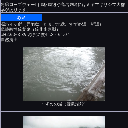
阿蘇ロープウェー山頂駅周辺や高岳東峰にはミヤマキリシマ大群
落があります。
源泉
源泉４ヶ所（元地獄、たまご地獄、すずめ湯、新湯）
単純酸性硫黄泉（硫化水素型）
pH2.60~3.89 源泉温度41.8～61.0°
自然湧出
すずめの湯（源泉湯船）