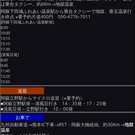
は乗合タクシー、約6Km→地獄温泉
阿蘇下田城ふれあい温泉駅から乗合タクシーで地獄、垂玉温泉行
き終点 ※要予約片道400円 090-4776-7011
[阿蘇下田城ふれあい温泉駅発]
8:00
10:00
13:15
15:15
17:35
[清風荘発]
8:45
9:45
11:45
13:25
15:55
送迎
阿蘇立野駅からマイクロ送迎（※要予約）
■阿蘇立野駅発～清風荘行き 14：35発・17：25発
■清風荘発～立野駅行き 10：00発
お車で
九州自動車道→熊本IC下車→R57・阿蘇大橋経由、約30Km→
地獄
温泉