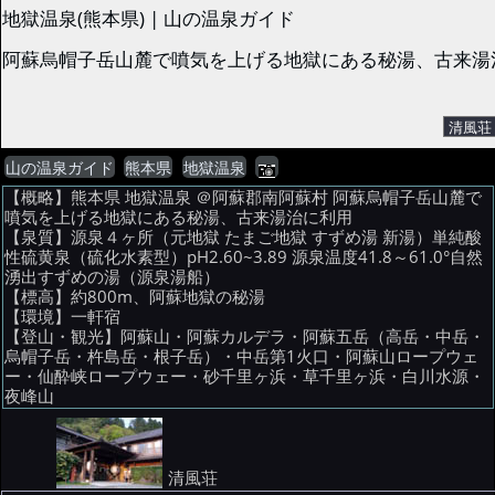
地獄温泉(熊本県) | 山の温泉ガイド
阿蘇烏帽子岳山麓で噴気を上げる地獄にある秘湯、古来湯治
山の温泉ガイド
熊本県
地獄温泉
【概略】熊本県 地獄温泉 ＠阿蘇郡南阿蘇村 阿蘇烏帽子岳山麓で
噴気を上げる地獄にある秘湯、古来湯治に利用
【泉質】源泉４ヶ所（元地獄 たまご地獄 すずめ湯 新湯）単純酸
性硫黄泉（硫化水素型）pH2.60~3.89 源泉温度41.8～61.0°自然
湧出すずめの湯（源泉湯船）
【標高】約800m、阿蘇地獄の秘湯
【環境】一軒宿
【登山・観光】阿蘇山・阿蘇カルデラ・阿蘇五岳（高岳・中岳・
烏帽子岳・杵島岳・根子岳）・中岳第1火口・阿蘇山ロープウェ
ー・仙酔峡ロープウェー・砂千里ヶ浜・草千里ヶ浜・白川水源・
夜峰山
清風荘