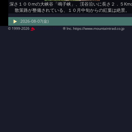
深さ１００mの大峡谷「鳴子峡」、渓谷沿いに長さ２．５Km
散策路が整備されている、１０月中旬からの紅葉は絶景。
2026-08-07(金)
© 1999-2026
MountAin TRAD
® Inc. https://www.mountaintrad.co.jp