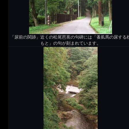
「尿前の関跡」近くの松尾芭蕉の句碑には「蚤虱馬の尿する
もと」の句が刻まれています。