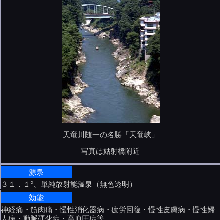
天竜川随一の名勝「天竜峡」
写真は姑射橋附近
源泉
３１．１°、単純放射能温泉（無色透明）
効能
神経痛・筋肉痛・慢性消化器病・疲労回復・慢性皮膚病・慢性婦
人病・動脈硬化症・高血圧症等