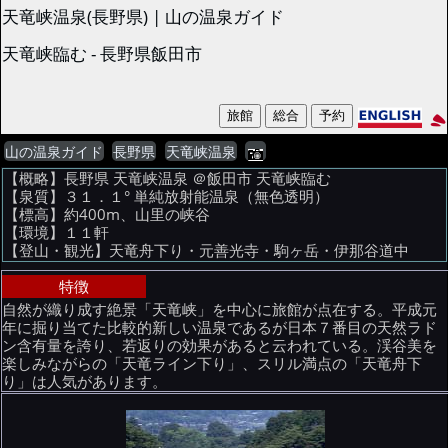
天竜峡温泉(長野県) | 山の温泉ガイド
天竜峡臨む - 長野県飯田市
山の温泉ガイド
長野県
天竜峡温泉
【概略】長野県 天竜峡温泉 ＠飯田市 天竜峡臨む
【泉質】３１．１° 単純放射能温泉（無色透明）
【標高】約400m、山里の峡谷
【環境】１１軒
【登山・観光】天竜舟下り・元善光寺・駒ヶ岳・伊那谷道中
特徴
自然が織り成す絶景「天竜峡」を中心に旅館が点在する。平成元
年に掘り当てた比較的新しい温泉であるが日本７番目の天然ラド
ン含有量を誇り、若返りの効果があると云われている。渓谷美を
楽しみながらの「天竜ライン下り」、スリル満点の「天竜舟下
り」は人気があります。