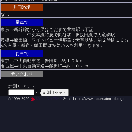
共同浴場
なし
電車で
東京→新幹線ひかり叉はこだまで豊橋駅→下記
中央本線特急で岡谷駅→JR飯田線で天竜峡駅
豊橋→飯田線、ワイドビュー伊那路で天竜峡駅、約２時間１０分
※名古屋・新宿～飯田間は特急バスも利用できます。
お車で
東京→中央自動車道→飯田IC→約１０ｋｍ
名古屋→中央自動車道→飯田IC→約１０ｋｍ
問い合わせ
計測リセット
km
© 1999-2026
MountAin TRAD
® Inc. https://www.mountaintrad.co.jp