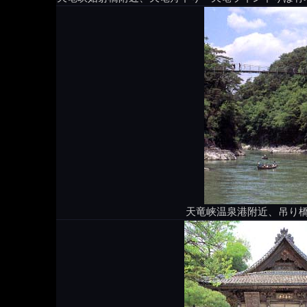
天竜峡温泉港附近、吊り