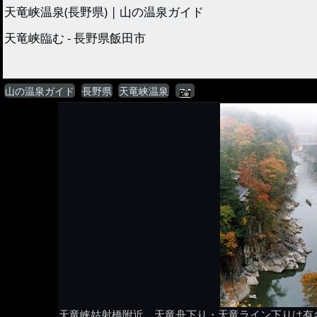
天竜峡温泉(長野県) | 山の温泉ガイド
天竜峡臨む - 長野県飯田市
山の温泉ガイド
長野県
天竜峡温泉
天竜峡姑射橋附近、天竜舟下り・天竜ライン下りは有