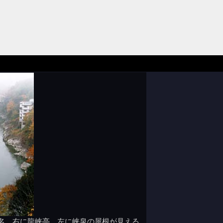
名、右に龍峡亭、左に峡泉の屋根が見える。