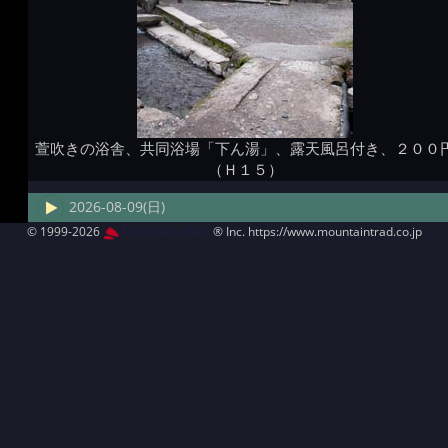
萱吹きの浴舎、共同浴場「下ん湯」、露天風呂付き、２００
（Ｈ１５）
2026-08-09(日)
© 1999-2026
MountAin TRAD
® Inc. https://www.mountaintrad.co.jp