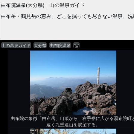
由布院温泉(大分県) | 山の温泉ガイド
由布岳・鶴見岳の恵み、どこを掘っても尽きない温泉、洗練
山の温泉ガイド
大分県
由布院温泉
由布院の象徴「由布岳」山頂から、右手裾に広がる湯布院町
遠く九重連山を展望する。