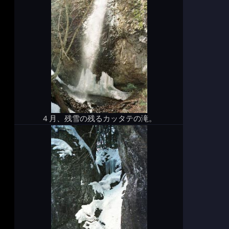
４月、残雪の残るカッタテの滝。