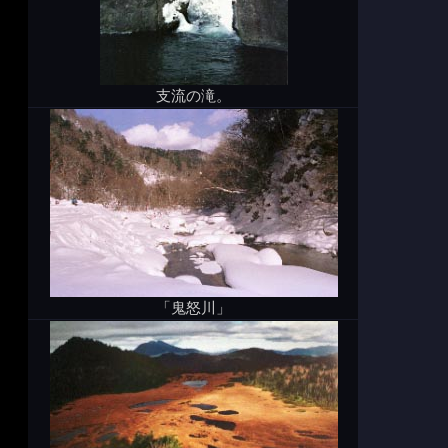
支流の滝。
「鬼怒川」