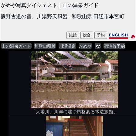
かめや写真ダイジェスト | 山の温泉ガイド
熊野古道の宿、川湯野天風呂 - 和歌山県 田辺市本宮町
山の温泉ガイド
和歌山県版
川湯温泉
かめや
宿泊仮予約
「大塔川」川岸に建つ風格ある木造旅館。