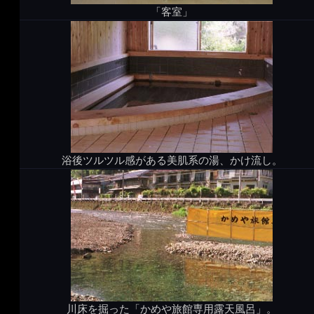
「客室」
浴後ツルツル感がある美肌系の湯、かけ流し。
川床を掘った「かめや旅館専用露天風呂」。