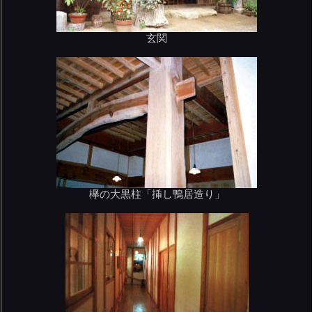
玄関
欅の大黒柱「挿し鴨居造り」