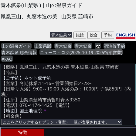
青木鉱泉(山梨県 ) | 山の温泉ガイド
鳳凰三山、丸窓木造の美 - 山梨県 韮崎市
山の温泉ガイド
山梨県版
青木鉱泉
青木鉱泉
宿泊仮予約
青木鉱泉 総合情報
ニュース・ログ(2025-10-19 2025宿泊営業)
#FAQ
【概略】鳳凰三山、丸窓木造の美 青木鉱泉-山梨県 韮崎市
【特典】
【ご予約】ネット仮予約
【営業】冬期休業:11-16~ 営業開始日:4-28~
【日帰り入浴】9:00～19:00 入浴のみ：1000円 子供850円（内
税）
【住所】山梨県韮崎市清哲町青木3350
【電話】070-4174-1425
【電話】
【地図】国土地理院
【料金例】
特徴