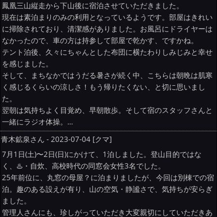
鳳凰三山縦走から下山後に宿泊させていただきました。
現在は素泊まりのみの利用となっているようです。部屋はきれい
に掃除されており、清潔感がありました。お風呂にドライヤーは
なかったので、車の方は持参して部屋で乾かす、ですかね。
テント泊後、久々にちゃんとした布団に横たわりしみじみと幸せ
を感じました。
そして、まちなかではうだる暑さが続く中、こちらは朝晩は肌寒
く感じるくらいの涼しさ！もう帰りたくない、と切に思いまし
た。
翌朝は気持ちよく目覚め、早朝散歩。そして宿のスタッフさんと
一緒にラジオ体操。…
青木鉱泉さん - 2023-07-04 [クマ]
7月1日(土)〜2日(日)にかけて、1泊しました。登山目的ではな
く、♨️・自炊、高校時代の同窓会女性3名でした。
25年前位に、丸窓の母屋？に泊まりましたが、今回は別棟での宿
泊。趣のある設えが有り、山の空気・静謐さで、気持ちが安らぎ
ました。
管理人さんにも、珍しがっていただき大変親切にしていただきあ