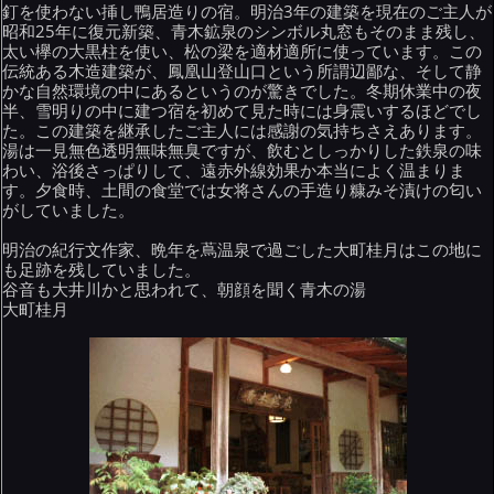
釘を使わない挿し鴨居造りの宿。明治3年の建築を現在のご主人が
昭和25年に復元新築、青木鉱泉のシンボル丸窓もそのまま残し、
太い欅の大黒柱を使い、松の梁を適材適所に使っています。この
伝統ある木造建築が、鳳凰山登山口という所謂辺鄙な、そして静
かな自然環境の中にあるというのが驚きでした。冬期休業中の夜
半、雪明りの中に建つ宿を初めて見た時には身震いするほどでし
た。この建築を継承したご主人には感謝の気持ちさえあります。
湯は一見無色透明無味無臭ですが、飲むとしっかりした鉄泉の味
わい、浴後さっぱりして、遠赤外線効果か本当によく温まりま
す。夕食時、土間の食堂では女将さんの手造り糠みそ漬けの匂い
がしていました。
明治の紀行文作家、晩年を蔦温泉で過ごした大町桂月はこの地に
も足跡を残していました。
谷音も大井川かと思われて、朝顔を聞く青木の湯
大町桂月