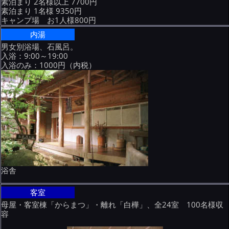
素泊まり 2名様以上 7700円
素泊まり 1名様 9350円
キャンプ場 お1人様800円
内湯
男女別浴場、石風呂。
入浴：9:00～19:00
入浴のみ：1000円（内税）
浴舎
客室
母屋・客室棟「からまつ」・離れ「白樺」、全24室 100名様収
容