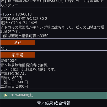
必ず運行確認 2024/4~6月は運休) 終点→徒歩2分、又は韮崎駅か
らタクシー
- Top -
〒180-0013
東京都武蔵野市西久保2-30-2
電話：070-4174-1425
☆ドコモの電波塔がキャンプ場に建ちました。近くの山域まで通
話良好です。
山梨県韮崎市清哲町青木3350
送迎
なし
駐車場
完備100台
青木鉱泉旅館部宿泊者は無料。
テント泊は下記料金を頂戴します。
駐車料金(税込)：
日帰り 800円
一泊二日 1600円
二泊三日 2400円
2026-08-08(土)
青木鉱泉 総合情報