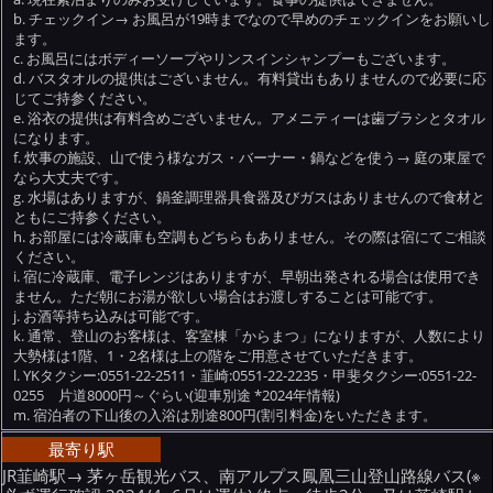
チェックイン→ お風呂が19時までなので早めのチェックインをお願いし
ます。
お風呂にはボディーソープやリンスインシャンプーもございます。
バスタオルの提供はございません。有料貸出もありませんので必要に応
じてご持参ください。
浴衣の提供は有料含めございません。アメニティーは歯ブラシとタオル
になります。
炊事の施設、山で使う様なガス・バーナー・鍋などを使う→ 庭の東屋で
なら大丈夫です。
水場はありますが、鍋釜調理器具食器及びガスはありませんので食材と
ともにご持参ください。
お部屋には冷蔵庫も空調もどちらもありません。その際は宿にてご相談
ください。
宿に冷蔵庫、電子レンジはありますが、早朝出発される場合は使用でき
ません。ただ朝にお湯が欲しい場合はお渡しすることは可能です。
お酒等持ち込みは可能です。
通常、登山のお客様は、客室棟「からまつ」になりますが、人数により
大勢様は1階、1・2名様は上の階をご用意させていただきます。
YKタクシー:0551-22-2511・韮崎:0551-22-2235・甲斐タクシー:0551-22-
0255 片道8000円～ぐらい(迎車別途 *2024年情報)
宿泊者の下山後の入浴は別途800円(割引料金)をいただきます。
最寄り駅
JR韮崎駅→ 茅ヶ岳観光バス、南アルプス鳳凰三山登山路線バス(※