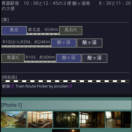
青森駅発 10：00と12：45の２便
酸ヶ湯発 8：30と11：20
の２便
[車]
東京
黒石IC
東北道、653Km
酸ヶ湯
酸ヶ湯
R102からR394、約24Km
青森IC
酸ヶ湯
酸ヶ湯
R103、約30Km
[時刻表]
駅探
Train Route Finder by Jorudan
[Photo-1]