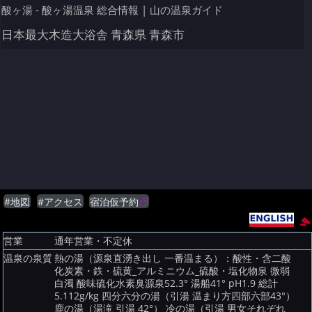
酸ヶ湯 - 酸ヶ湯温泉 総合情報 | 山の温泉ガイド
日本最大木造大浴舎 青森県 青森市
#地図
#アクセス
宿泊仮予約
営業
通年営業・不定休
温泉の泉質
熱の湯（源泉直湧き出し 一番温まる）：酸性・含二酸
化炭素・鉄・硫黄_アルミニウム_硫酸・塩化物泉 微弱
白濁 酸味硫化水素臭源泉52.3° 湯船41° pH1.9 総計
5.112g/kg 四分六分の湯（引湯 温まり方四部六部43°）
鹿の湯（湯滝 引湯 42°） 冷の湯（引湯 男女それぞれ