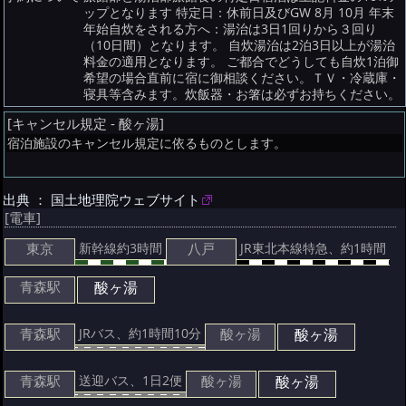
ップとなります 特定日：休前日及びGW 8月 10月 年末
年始自炊をされる方へ：湯治は3日1回りから３回り
（10日間）となります。 自炊湯治は2泊3日以上が湯治
料金の適用となります。 ご都合でどうしても自炊1泊御
希望の場合直前に宿に御相談ください。ＴＶ・冷蔵庫・
寝具等含みます。炊飯器・お箸は必ずお持ちください。
[キャンセル規定 - 酸ヶ湯]
宿泊施設のキャンセル規定に依るものとします。
出典 ： 国土地理院ウェブサイト
[電車]
東京
八戸
新幹線約3時間
JR東北本線特急、約1時間
青森駅
酸ヶ湯
青森駅
酸ヶ湯
酸ヶ湯
JRバス、約1時間10分
青森駅
酸ヶ湯
酸ヶ湯
送迎バス、1日2便