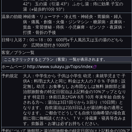
42°） 玉の湯（引湯 43°） ふかし湯：痔に効果 子宝の
湯（※徒歩約10分 93°）
温泉の効能
神経痛・リューマチ・冷え性・神経炎・胃腸病・婦人
病・痛風・創傷・火傷・ジンマシン・糖尿病・皮膚病・
貧血・常習便秘・痔疾・小児麻痺・ゼンソク・夜尿病・
打撲・骨折の予後
日帰り入浴
7：00～18：00 600円※千人風呂又は玉の湯のどちら
か 広間休憩付き1000円
客室／プラン一覧
ホームページ
http://www.sukayu.jp/Tops/index
予約規定
大人：中学生から 子供は小学生 幼児：未就学児まで 子
供A：料理は大人と同じ 料金は大人の７０％ 子供B：設
定無し 幼児：お食事なし お布団なしは無料 旅館部と湯
治部旅館食の特定日宿泊は上記料金の10%アップとなり
ます 特定日：休前日及びGW 8月 10月 年末年始 自炊を
される方へ：湯治は3日1回りから３回り（10日間）と
なります。 自炊湯治は2泊3日以上が湯治料金の適用と
なります。 ご都合でどうしても自炊1泊御希望の場合直
前に宿に御相談ください。ＴＶ・冷蔵庫・寝具等含みま
す。炊飯器・お箸は必ずお持ちください。
予約について
旅館部と湯治部旅館食の特定日宿泊は上記料金の10%ア