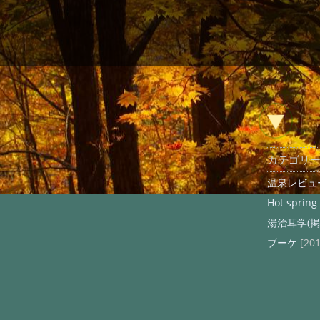
カテゴリ
温泉レビュ
Hot spring
湯治耳学(掲
ブーケ
[20