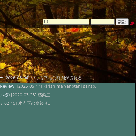
ー
ー
[2026-08-04] いつも幸福な時間が流れる..
 Review!
[2025-05-14] Kirishima Yanotani sanso..
示板)
[2020-03-23] 感染症..
18-02-15] 氷点下の森祭り..