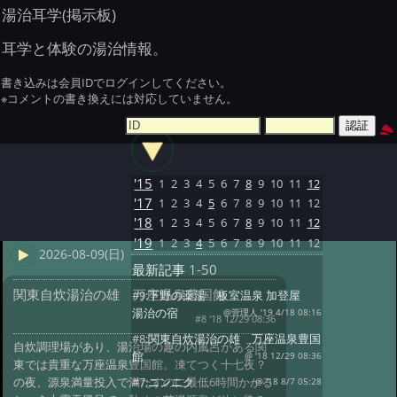
湯治耳学(掲示板)
耳学と体験の湯治情報。
書き込みは会員IDでログインしてください。
※コメントの書き換えには対応していません。
'15
1
2
3
4
5
6
7
8
9
10
11
12
'17
1
2
3
4
5
6
7
8
9
10
11
12
'18
1
2
3
4
5
6
7
8
9
10
11
12
'19
1
2
3
4
5
6
7
8
9
10
11
12
2026-08-09(日)
最新記事
1-50
関東自炊湯治の雄 万座温泉豊国館
#9:
下野の薬湯 板室温泉 加登屋
湯治の宿
@管理人 '19 4/18 08:16
#8 '18 12/29 08:36
#8:
関東自炊湯治の雄 万座温泉豊国
自炊調理場があり、湯治場の趣の内風呂がある関
館
@ '18 12/29 08:36
東では貴重な万座温泉豊国館。凍てつく十七夜？
#7:
ニンニク
の夜、源泉満量投入で満たすのに最低6時間かかる
@ '18 8/7 05:28