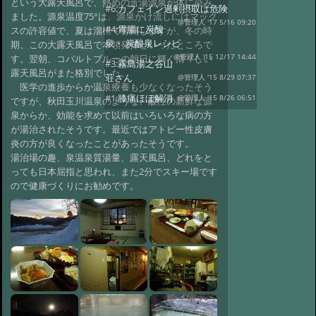
という大露天風呂で、熱めの苦湯源泉が体に染み
#6:
カフェイン過剰摂取は危険
ました。源泉温度75°は、源泉かけ流しにはマック
@管理人 '17 5/16 09:20
#4:
胃腸に炭酸
スの許容値で、夏は溜枡で苦闘しますが、冬の時
泉・ 炭酸泉レシピ
期、この大露天風呂で本領発揮といったところで
@管理人 '15 12/17 14:44
す。翌朝、コバルトブルーの朝日に輝く清々しい
#3:
霧島湯之谷山
露天風呂がまた格別でした。
荘さん
@管理人 '15 8/29 07:37
医学の進歩からか温泉療養も少なくなったそう
#1:
膝痛ほぼ解消
@管理人 '15 8/26 06:51
ですが、秋田玉川温泉のような、酸性の新鮮な源
泉からか、効能を求めて以前はいろいろな病の方
が湯治されたそうです。最近ではアトピー性皮膚
炎の方が良くなったことがあったそうです。
湯治場の趣、泉温泉質湯量、露天風呂、どれをと
っても日本屈指と思われ、また2分でスキー場です
ので健康づくりにお勧めです。