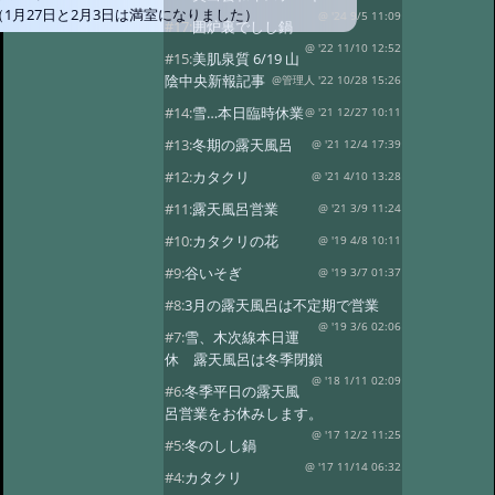
（1月27日と2月3日は満室になりました）
@ '24 9/5 11:09
#17:
囲炉裏でしし鍋
@ '22 11/10 12:52
#15:
美肌泉質 6/19 山
陰中央新報記事
@管理人 '22 10/28 15:26
#14:
雪…本日臨時休業
@ '21 12/27 10:11
#13:
冬期の露天風呂
@ '21 12/4 17:39
#12:
カタクリ
@ '21 4/10 13:28
#11:
露天風呂営業
@ '21 3/9 11:24
#10:
カタクリの花
@ '19 4/8 10:11
#9:
谷いそぎ
@ '19 3/7 01:37
#8:
3月の露天風呂は不定期で営業
@ '19 3/6 02:06
#7:
雪、木次線本日運
休 露天風呂は冬季閉鎖
@ '18 1/11 02:09
#6:
冬季平日の露天風
呂営業をお休みします。
@ '17 12/2 11:25
#5:
冬のしし鍋
@ '17 11/14 06:32
#4:
カタクリ