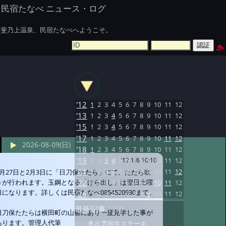
民宿たなべ ニュース・ログ
斐乃上温泉、民宿たなべへようこそ。
'12
1
2
3
4
5
6
7
8
9
10
11
12
'13
1
2
3
4
5
6
7
8
9
10
11
12
'15
1
2
3
4
5
6
7
8
9
10
11
12
'17
1
2
3
4
5
6
7
8
9
10
11
12
2026-08-09(日)
'18
1
2
3
4
5
6
7
8
9
10
11
12
'19
1
2
3
4
5
6
7
8
9
10
11
12
'12 1/6 10:10
'21
1
2
3
4
5
6
7
8
9
10
11
12
1月27日と2月3日に「日刀保たたら」にて、たたら吹
きが行われます。玉鋼となる「けら出し」は翌日土曜
'22
1
2
3
4
5
6
7
8
9
10
11
12
日になります。詳しくは民宿たなべ0854520930まで。
'24
1
2
3
4
5
6
7
8
9
10
11
12
最新記事
1-50
日刀保たたらは横田町の山裾にあり一度見学した事が
あります。管理人代筆
#20:
奥出雲和牛ステーキ