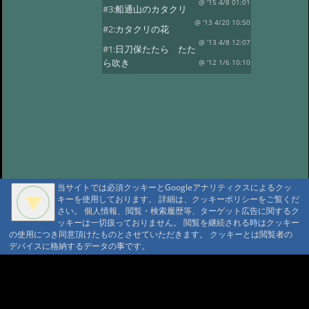
@ '15 4/8 01:01
#3:
船通山のカタクリ
@ '13 4/20 10:50
#2:
カタクリの花
@ '13 4/8 12:07
#1:
日刀保たたら たた
ら吹き
@ '12 1/6 10:10
当サイトでは必須クッキーとGoogleアナリティクスによるクッ
キーを使用しております。 詳細は、クッキーポリシーをご覧くだ
さい。 個人情報、閲覧・検索履歴等、ターゲット広告に関するク
ッキーは一切扱っておりません。 閲覧を継続される時はクッキー
の使用につき同意頂けたものとさせていただきます。 クッキーとは閲覧者の
デバイスに格納するデータの事です。
A A
A A A MountAin TRAD