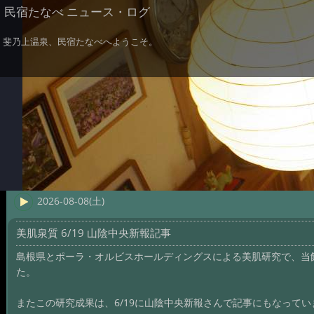
民宿たなべ ニュース・ログ
斐乃上温泉、民宿たなべへようこそ。
2026-08-08(土)
美肌泉質 6/19 山陰中央新報記事
島根県とポーラ・オルビスホールディングスによる美肌研究で、当
た。
またこの研究成果は、6/19に山陰中央新報さんで記事にもなってい