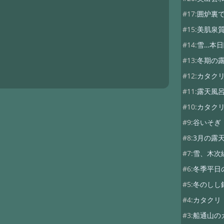
#17:
囲炉裏
#15:
美肌泉質
#14:
雪…本
#13:
冬期の
#12:
カタク
#11:
露天風
#10:
カタク
#9:
谷いそぎ
#8:
3月の露
#7:
雪、木次
#6:
冬季平日
#5:
冬のしし
#4:
カタクリ
#3:
船通山の