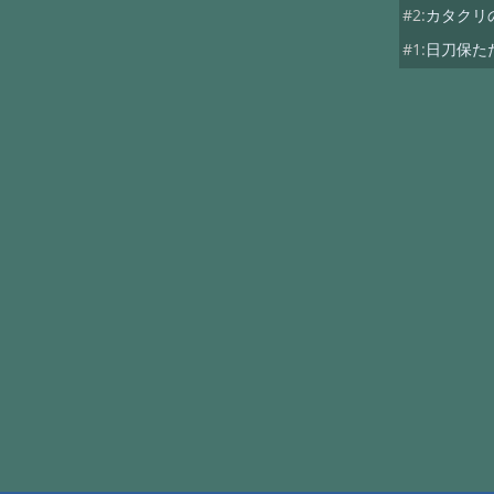
#2:
カタクリ
#1:
日刀保た