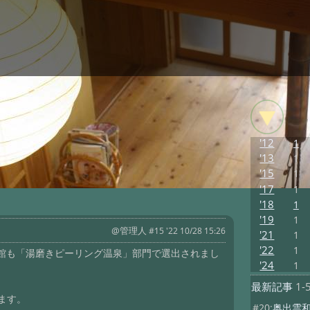
'12
1
'13
1
'15
1
'17
1
'18
1
'19
1
@管理人
#15 '22 10/28 15:26
'21
1
'22
1
館も「湯磨きピーリング温泉」部門で選出されまし
'24
1
最新記事
1-
ます。
#20:
奥出雲