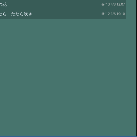
の花
@ '13 4/8 12:07
たら たたら吹き
@ '12 1/6 10:10