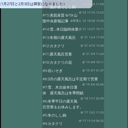
（1月27日と2月3日は満室になりました）
@ '24 9/5 11:09
#17:
囲炉裏でしし鍋
@ '22 11/10 12:52
#15:
美肌泉質 6/19 山
陰中央新報記事
@管理人 '22 10/28 15:26
#14:
雪…本日臨時休業
@ '21 12/27 10:11
#13:
冬期の露天風呂
@ '21 12/4 17:39
#12:
カタクリ
@ '21 4/10 13:28
#11:
露天風呂営業
@ '21 3/9 11:24
#10:
カタクリの花
@ '19 4/8 10:11
#9:
谷いそぎ
@ '19 3/7 01:37
#8:
3月の露天風呂は不定期で営業
@ '19 3/6 02:06
#7:
雪、木次線本日運
休 露天風呂は冬季閉鎖
@ '18 1/11 02:09
#6:
冬季平日の露天風
呂営業をお休みします。
@ '17 12/2 11:25
#5:
冬のしし鍋
@ '17 11/14 06:32
#4:
カタクリ