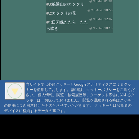
@ '15 4/8 01:01
#3:
船通山のカタクリ
@ '13 4/20 10:50
#2:
カタクリの花
@ '13 4/8 12:07
#1:
日刀保たたら たた
ら吹き
@ '12 1/6 10:10
当サイトでは必須クッキーとGoogleアナリティクスによるクッ
キーを使用しております。 詳細は、クッキーポリシーをご覧くだ
さい。 個人情報、閲覧・検索履歴等、ターゲット広告に関するク
ッキーは一切扱っておりません。 閲覧を継続される時はクッキー
の使用につき同意頂けたものとさせていただきます。 クッキーとは閲覧者の
デバイスに格納するデータの事です。
A A
A A A MountAin TRAD