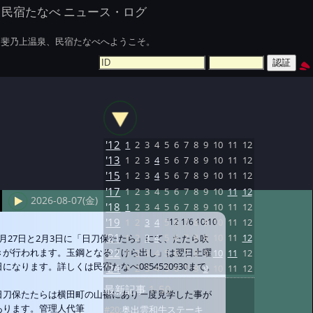
民宿たなべ ニュース・ログ
斐乃上温泉、民宿たなべへようこそ。
'12
1
2
3
4
5
6
7
8
9
10
11
12
'13
1
2
3
4
5
6
7
8
9
10
11
12
'15
1
2
3
4
5
6
7
8
9
10
11
12
'17
1
2
3
4
5
6
7
8
9
10
11
12
2026-08-07(金)
'18
1
2
3
4
5
6
7
8
9
10
11
12
'19
1
2
3
4
5
6
7
8
9
10
11
12
'12 1/6 10:10
'21
1
2
3
4
5
6
7
8
9
10
11
12
1月27日と2月3日に「日刀保たたら」にて、たたら吹
きが行われます。玉鋼となる「けら出し」は翌日土曜
'22
1
2
3
4
5
6
7
8
9
10
11
12
日になります。詳しくは民宿たなべ0854520930まで。
'24
1
2
3
4
5
6
7
8
9
10
11
12
最新記事
1-50
日刀保たたらは横田町の山裾にあり一度見学した事が
あります。管理人代筆
#20:
奥出雲和牛ステーキ