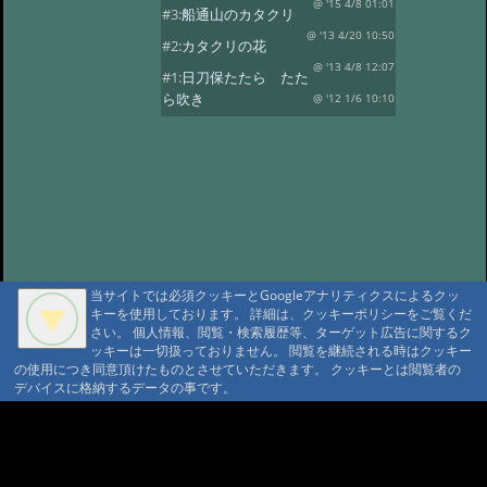
@ '15 4/8 01:01
#3:
船通山のカタクリ
@ '13 4/20 10:50
#2:
カタクリの花
@ '13 4/8 12:07
#1:
日刀保たたら たた
ら吹き
@ '12 1/6 10:10
当サイトでは必須クッキーとGoogleアナリティクスによるクッ
キーを使用しております。 詳細は、クッキーポリシーをご覧くだ
さい。 個人情報、閲覧・検索履歴等、ターゲット広告に関するク
ッキーは一切扱っておりません。 閲覧を継続される時はクッキー
の使用につき同意頂けたものとさせていただきます。 クッキーとは閲覧者の
デバイスに格納するデータの事です。
A A
A A A MountAin TRAD