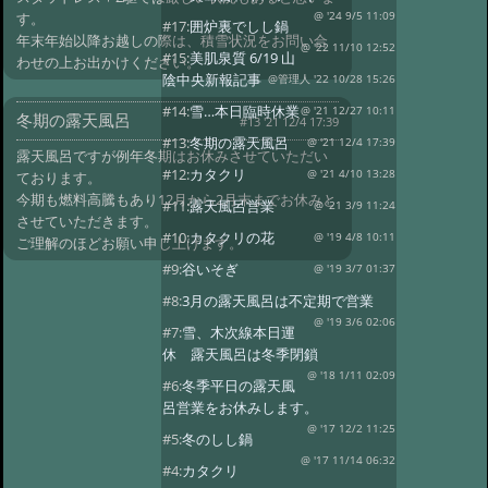
す。
@ '24 9/5 11:09
#17:
囲炉裏でしし鍋
年末年始以降お越しの際は、積雪状況をお問い合
@ '22 11/10 12:52
#15:
美肌泉質 6/19 山
わせの上お出かけください。
陰中央新報記事
@管理人 '22 10/28 15:26
#14:
雪…本日臨時休業
@ '21 12/27 10:11
冬期の露天風呂
#13 '21 12/4 17:39
#13:
冬期の露天風呂
@ '21 12/4 17:39
露天風呂ですが例年冬期はお休みさせていただい
#12:
カタクリ
@ '21 4/10 13:28
ております。
今期も燃料高騰もあり12月から2月末までお休みと
#11:
露天風呂営業
@ '21 3/9 11:24
させていただきます。
#10:
カタクリの花
@ '19 4/8 10:11
ご理解のほどお願い申し上げます。
#9:
谷いそぎ
@ '19 3/7 01:37
#8:
3月の露天風呂は不定期で営業
@ '19 3/6 02:06
#7:
雪、木次線本日運
休 露天風呂は冬季閉鎖
@ '18 1/11 02:09
#6:
冬季平日の露天風
呂営業をお休みします。
@ '17 12/2 11:25
#5:
冬のしし鍋
@ '17 11/14 06:32
#4:
カタクリ