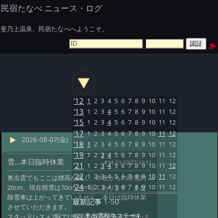
民宿たなべ ニュース・ログ
斐乃上温泉、民宿たなべへようこそ。
'12
1
2
3
4
5
6
7
8
9
10
11
12
'13
1
2
3
4
5
6
7
8
9
10
11
12
'15
1
2
3
4
5
6
7
8
9
10
11
12
'17
1
2
3
4
5
6
7
8
9
10
11
12
2026-08-07(金)
'18
1
2
3
4
5
6
7
8
9
10
11
12
'19
1
2
3
4
5
6
7
8
9
10
11
12
雪…本日臨時休業
#14 '21 12/27 10:11
'21
1
2
3
4
5
6
7
8
9
10
11
12
'22
1
2
3
4
5
6
7
8
9
10
11
12
奥出雲でもここは標高が高く、昨夜からの降雪約
'24
1
2
3
4
5
6
7
8
9
10
11
12
20cm、現在積雪は70cm~1m近くあります。まだ
除雪車は上がってきていません。本日は臨時休業
最新記事
1-50
させていただきます。
#20:
奥出雲和牛ステーキ
スタッドレス＋2駆では厳しい状況もあると思いま