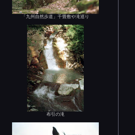
「九州自然歩道」千畳敷や滝巡り
布引の滝