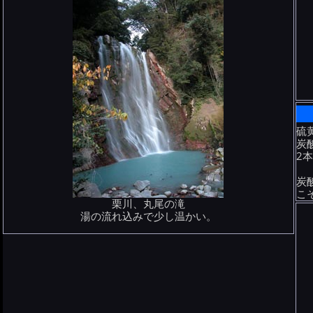
硫黄
炭
2本
炭
こ
栗川、丸尾の滝
湯の流れ込みで少し温かい。