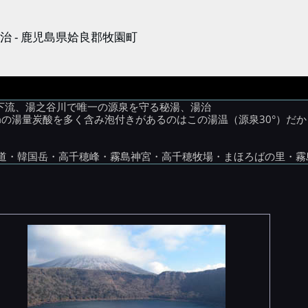
 - 鹿児島県姶良郡牧園町
帯下流、湯之谷川で唯一の源泉を守る秘湯、湯治
0L/mの湯量炭酸を多く含み泡付きがあるのはこの湯温（源泉30°
道・韓国岳・高千穂峰・霧島神宮・高千穂牧場・まほろばの里・霧