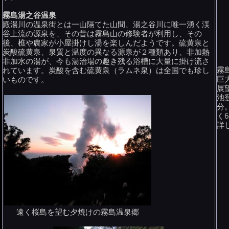
霧島湯之谷温泉
殿湯川の温泉街とは一山隔てた山間、湯之谷川に唯一湧く渓
谷上流の源泉を、その昔は霧島山の修験者が利用し、その
後、樵や農家が小屋掛けし湯を楽しんだようです。硫黄泉と
炭酸硫黄泉、泉質と温度の異なる源泉が２種類あり、非加熱
非加水の湯が、今も湯治場の趣き残る浴槽に大量に掛け流さ
霧
れています。炭酸を含む硫黄泉（ラムネ泉）は全国でも珍し
巨
いものです。
展
池
分
く
詳
遠く桜島を望む夕焼けの霧島温泉郷