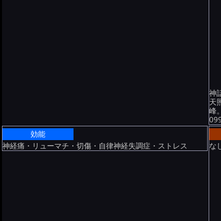
神
天
峰
09
効能
神経痛・リューマチ・切傷・自律神経失調症・ストレス
な