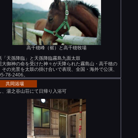
高千穂峰（裾）と高千穂牧場
話「天孫降臨」と天孫降臨霧島九面太鼓
照大御神の命を受けた神々が天降られた霧島山・高千穂の
。その光景を太鼓の掛け合いで表現、全国・海外で公演、
95-78-2406。
共同浴場
し、湯之谷山荘にて日帰り入浴可