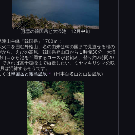
冠雪の韓国岳と大浪池 12月中旬
島連山主峰「韓国岳」1700ｍ：
大火口を囲む外輪山、名の由来は韓の国まで見渡せる程の
望から。えびの高原、韓国岳登山口から１時間30分、大浪
登山口から池を半周するコースがお勧め、登り約2時間20
。できれば高千穂峰まで縦走したい。ミヤマキリシマの咲
6月は混雑するそうです。
しくは
韓国岳と霧島温泉
（日本百名山と山岳温泉）