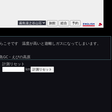
）だからこそです 温度が高いと遊離しガスになってしまいます。
島GC・えびの高原
計測リセット
km