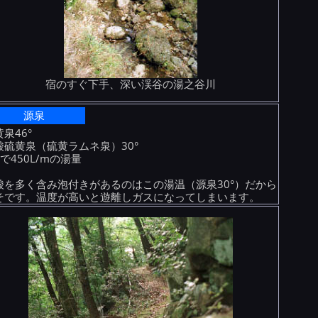
宿のすぐ下手、深い渓谷の湯之谷川
源泉
泉46°
酸硫黄泉（硫黄ラムネ泉）30°
で450L/mの湯量
酸を多く含み泡付きがあるのはこの湯温（源泉30°）だから
そです。温度が高いと遊離しガスになってしまいます。