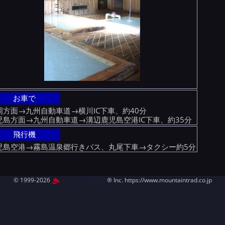
お車で
岡方面→九州自動車道→横川IC下車、約40分
児島方面→九州自動車道→溝辺鹿児島空港IC下車、約35分
飛行機
児島空港→霧島温泉郷行きバス、丸尾下車→タクシー約5分
© 1999-2026
MountAin TRAD
® Inc. https://www.mountaintrad.co.jp