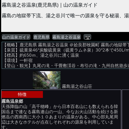
霧島湯之谷温泉(鹿児島県) | 山の温泉ガイド
霧島の地獄帯下流、湯之谷川で唯一の源泉を守る秘湯、湯治
山の温泉ガイド
鹿児島県
霧島湯之谷温泉
【概略】鹿児島県 霧島湯之谷温泉 ＠姶良郡牧園町 霧島の地獄
【泉質】硫黄泉46°炭酸硫黄泉（硫黄ラムネ泉）30°2本で45
【標高】約650ｍ、湯之谷川に湧く温泉
【環境】一軒宿
【登山・観光】丸尾の滝・千畳敷渓谷・布引の滝・九州自然遊歩
霧島湯之谷山荘
特徴
霧島温泉郷
天孫降臨の山「高千穂峰」から日本百名山にも数えられる韓
国岳まで連なる霧島連山の一山、今なお火山活動を続ける新
燃岳の西南西に大小１０あまりの温泉がある。中心部丸尾周
辺は大きなホテルが点在しそれぞれの源泉を利用していま
す。