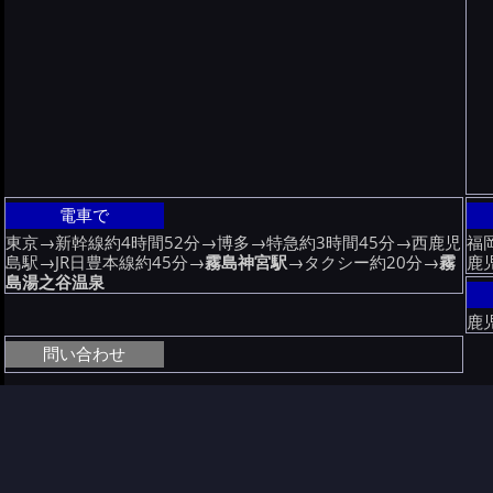
電車で
東京→新幹線約4時間52分→博多→特急約3時間45分→西鹿児
福
島駅→JR日豊本線約45分→
霧島神宮駅
→タクシー約20分→
霧
鹿
島湯之谷温泉
鹿
問い合わせ