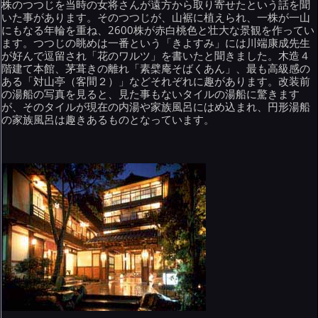
株のつつじを当時の女将さんが遠方から取り寄せたという話を聞
いた事があります。そのつつじが、山裾に植えられ、一株が一山
にもなる年輪を重ね、2600株が赤白桃色と壮大な景観を作ってい
ます。つつじの眺めは一番という「きよすみ」には川端康成先生
が好んで逗留され「花のワルツ」を書いたと聞きました。木造４
階建て本館、茅葺きの離れ「素檗庵そばくあん」、最も高級感の
ある「対山亭（客間２）」などそれぞれに趣があります。改装前
の湯船の写真を見ると、見た事もないタイルの湯船に驚きます
が、そのタイルが現在の内湯や家族風呂にはめ込まれ、円形湯船
の家族風呂は趣きあるものとなっています。