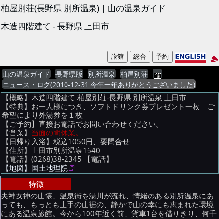
柏屋別荘(長野県 別所温泉) | 山の温泉ガイド
木造四階建て - 長野県 上田市
山の温泉ガイド
長野県版
別所温泉
柏屋別荘
ニュース・ログ(2010-12-31 今年一年ありがとうございました)
【概略】木造四階建て 柏屋別荘-長野県 別所温泉 上田市
【特典】お一人様につき、ソフトドリンク券プレゼント一枚 ご
希望により外湯券を１枚
【ご予約】直接お電話でお問い合わせください。
【営業】
当面の間休業。
【日帰り入浴】税込1050円、要問合せ
【住所】上田市別所温泉1640
【電話】(0268)38-2345
【電話】
【地図】国土地理院
特徴
夫神女神の山懐、温泉街を湯川が流れ、情緒のある別所温泉にあ
っても、もっとも上手の山裾の、静かで山の幸にも恵まれた環境
にある温泉旅館。今から100年近く前、貨車1台を借りきり、何千