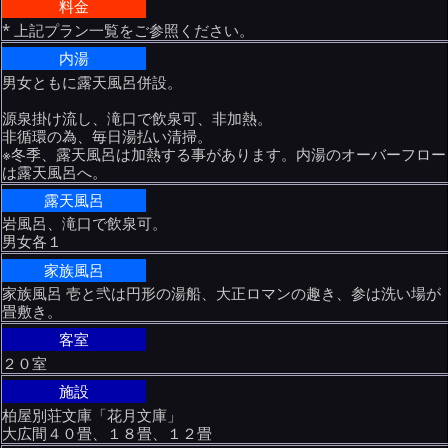
料金
* 上記プラン一覧をご参照ください。
内湯
男女ともに露天風呂併設。
源泉掛け流し、滝口で飲泉可、非加熱。
非循環の為、毎日湯払い清掃。
※冬季、露天風呂は加熱する事があります。内湯のオーバーフロー
は露天風呂へ。
露天風呂
岩風呂、滝口で飲泉可。
男女各１
家族風呂
家族風呂 壱と弐は円形の湯船、大正ロマンの趣き、参は洗い場が
畳敷き。
客室
２０室
施設
柏屋別荘文庫「花月文庫」
大広間４０畳、１８畳、１２畳