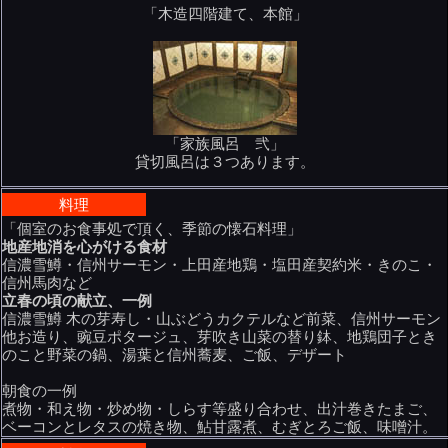
「木造四階建て、本館」
「家族風呂 弐」
貸切風呂は３つあります。
料理
「個室のお食事処で頂く、季節の懐石料理」
地産地消を心がける食材
信濃雪鱒・信州サーモン・上田産地鶏・塩田産契約米・きのこ・
信州馬肉など
立春の頃の献立、一例
信濃雪鱒 木の芽寿し・山ぶどうカクテルなど前菜、信州サーモン
他お造り、豌豆ポタージュ、芽吹き山菜の替り鉢、地鶏団子とき
のこと野菜の鍋、湯葉と信州蕎麦、ご飯、デザート
朝食の一例
煮物・和え物・炒め物・しらす等盛り合わせ、出汁巻きたまご、
ベーコンとレタスの焼き物、鮎甘露煮、むぎとろご飯、味噌汁。