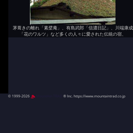
茅葺きの離れ「素檗庵」、有島武郎「信濃日記」、川端康成
「花のワルツ」など多くの人々に愛された伝統の宿、
© 1999-2026
MountAin TRAD
® Inc. https://www.mountaintrad.co.jp