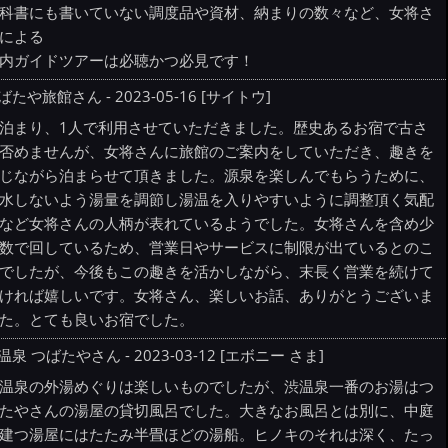
科書にも書いていない調度品や資材、納まりの数々など、女将さ
による
内ガイドツアーは必聴かつ必見です！
ばたや旅館さん - 2023-05-16 [サイトウ]
泊まり、1人で利用させていただきました。歴史あるお宿で古さ
否めませんが、女将さんに旅館のご案内をしていただき、趣きを
じながら泊まらせて頂きました。源泉を楽しんでもらうために、
水しないよう湯量を調節し湯温を入りやすいように調整頂く気配
など女将さんの人柄が表れているようでした。女将さんを含め少
数で回しているため、営業日やサービスに制限が出ているとのこ
でしたが、今後もこの趣きを活かしながら、末長く営業を続けて
ければ嬉しいです。女将さん、楽しいお話、ありがとうございま
た。とても良いお宿でした。
温泉 つばたやさん - 2023-03-12 [エボニー さま]
温泉の外湯めぐりは楽しいものでしたが、渋温泉一番のお湯はつ
たやさんの湯屋の貸切風呂でした。大きなお風呂とは別に、中庭
建つ湯屋にはたたみ半畳ほどの湯船。ヒノキのそれは深く、たっ