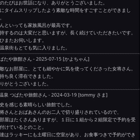
のたびはお世話になり、ありがとうございました。
にタイムスリップしたよう素敵な時間をすごすことができまし
。
んといっても家族風呂が最高です。
持するのは大変だと思いますが、長く続けていただきたいです。
ひまたお伺いします。
温泉街もとても気に入りました。
ばたや旅館さん - 2025-07-15 [かよちゃん]
敵なお部屋に、とても細やかに気を使ってくださった女将さん。
持ち良く滞在できました。
りがとうございました。
温泉 つばたや旅館さん - 2024-03-19 [tommy さま]
史を感じる素晴らしい旅館でした。
将さんとおばあさんのお二人で切り盛りされているので、
部屋はたくさんありますが、１日に１組から２組限定で予約を受
付けているとのこと。
達はラッキーにも土曜日に空室があり、お食事つきで予約ができ