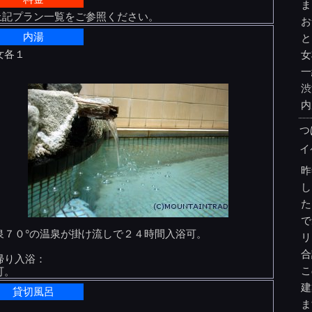
ま
 上記プラン一覧をご参照ください。
お
内湯
と
女各１
女
一
渋
内
つ
イ
昨
し
た
で
泉７０°の温泉が掛け流しで２４時間入浴可。
リ
合
帰り入浴：
こ
可。
建
貸切風呂
ま