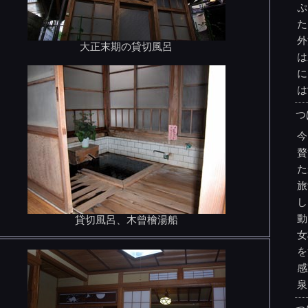
ぷ
た
外
大正末期の貸切風呂
は
に
は
つ
今
贅
た
旅
し
動
貸切風呂、木曾檜湯船
女
を
感
泉