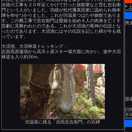
水路の工事を２０年近くかけて行った旅館業など営む忠右衛
*
門という人がいました。功績が松代藩真田家に認められ御本
陣を仰せつかりました。これが渋温泉つばたや旅館でありま
す。この難工事で忠右衛門は愛娘を始め４人の肉身を亡くす
男
悲劇に見舞われたのである。これが大沼池の竜神の伝説とな
ったのであります。大沼池にはその伝説を記した碑が今も残
っています。
大沼池、大沼林道トレッキング：
志賀高原蓮池から高天ヶ原スキー場方面に向かい、途中大沼
林道を入り約3Km。
源
日
不
渋温泉に残る「吉田忠右衛門」の石碑