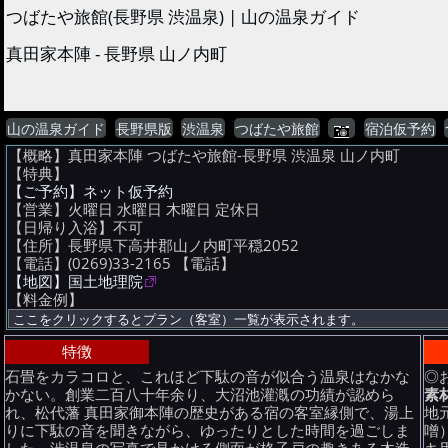
つばたや旅館(長野県 渋温泉) | 山の温泉ガイド
真田家本陣 - 長野県 山ノ内町
山の温泉ガイド
長野県版
渋温泉
つばたや旅館
宿泊仮予約
【概略】真田家本陣 つばたや旅館-長野県 渋温泉 山ノ内町
【特典】
【ご予約】ネット仮予約
【営業】火曜日 水曜日 木曜日
定休日
【日帰り入浴】不可
【住所】長野県下高井郡山ノ内町平穏2052
【電話】(0269)33-2165
【電話】
【地図】国土地理院
【料金例】
特徴
石畳をカラコロと、これほど下駄の音が似合う温泉はなかな
◎
かない。創業二百八十年余り、大沼池灌漑の功績が認めら
素
れ、松代藩 真田家御本陣の歴史がある宿の客室縁側で、湯上
地
りに下駄の音を聞きながら、ゆったりとした時間を過ごしま
噌