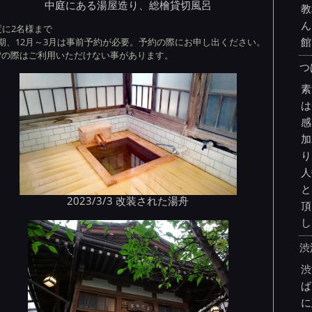
中庭にある湯屋造り、総檜貸切風呂
教
ん
度に2名様まで
館
冬期、12月～3月は事前予約が必要。予約の際にお申し出ください。
雪の際はご利用いただけない事があります。
つ
素
は
感
加
り
人
と
2023/3/3 改装された湯舟
頂
し
渋
渋
ば
に