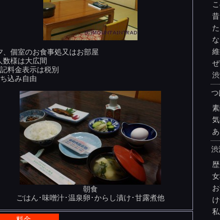
こ
昔
た
な
維
夕、個室のお食事処又はお部屋
人数様は大広間
ぜ
上記料金表示は税別
渋
持ち込み自由
つ
素
気
あ
渋
歴
女
お
朝食
ごはん･味噌汁･温泉卵･からし漬け･甘露煮他
け
私
料金