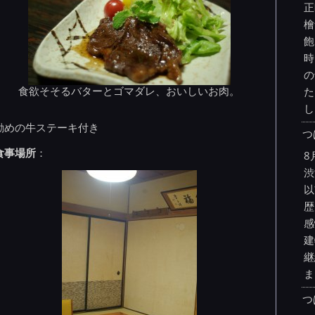
正
檜
飽
時
の
食欲そそるバターとゴマダレ、おいしいお肉。
た
し
勧めの牛ステーキ付き
つ
食事場所
：
8
渋
以
歴
感
建
継
ま
つ