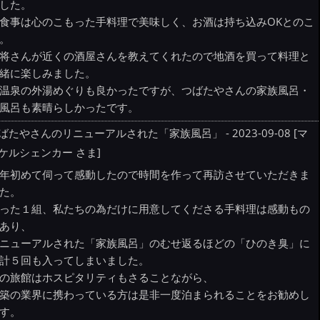
した。
食事は心のこもった手料理で美味しく、お酒は持ち込みOKとのこ
。
将さんが近くの酒屋さんを教えてくれたので地酒を買って料理と
緒に楽しみました。
温泉の外湯めぐりも良かったですが、つばたやさんの家族風呂・
風呂も素晴らしかったです。
ばたやさんのリニューアルされた「家族風呂」 - 2023-09-08 [マ
ケルシェンカー さま]
年初めて伺って感動したので時間を作って再訪させていただきま
た。
った１組、私たちの為だけに用意してくださる手料理は感動もの
あり、
ニューアルされた「家族風呂」のむせ返るほどの「ひのき臭」に
計５回も入ってしまいました。
の旅館はホスピタリティもさることながら、
築の業界に携わっている方は是非一度泊まられることをお勧めし
す。