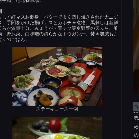
用牛肉、地元養魚場。
例
：
らしく紅マスお刺身、バターでよく蒸し焼きされた大ニジ
ス、手間をかけた揚げナスとカボチャ煮物、馬刺しは新鮮
柔らか質量十分、みょうが・青ジソ等夏野菜の天ぷら、酢
物、野沢菜、白味噌の滑らかなトウガン汁、焚き加減もよ
粒々のごはん。
つ
ステーキコース一例
渋
松
の