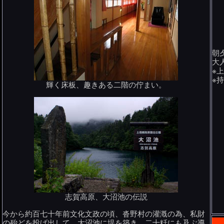
朝
大
※
※
輝く床板、趣きある二階の佇まい。
志賀高原、大沼池の伝説
今から約百七十年前文化文政の頃、沓野村の灌漑の為、私財
の殆どを投げ出して、大沼池に堤を築き、二十粁にも及ぶ導