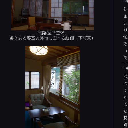
つ
初
ま
こ
り
2階客室「空蝉」
忙
趣きある客室と路地に面する縁側（下写真）
ろ
（
あ
つ
渋
つ
て
た
て
た
持
違