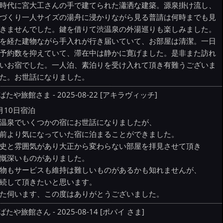
時代に宮大工さんの手で建てられた瀟洒な建築。源泉掛け流し、
づくり一人サイズの湯舟に浸かりながら見る普請は何時までも見
きませんでした。鍵を借りて渋温泉の外湯巡りも楽しみました。
を経た建物ながら手入れが行き届いていて、お部屋は清潔。一日
予約数を抑えていて、滞在中は静かに寛げました。是非また訪れ
いお宿でした。一人泊、素泊りを受け入れて頂き有難うございま
た。お世話になりました。
ばたや旅館さま - 2025-08-22 [アキラヴィッチ]
月10日宿泊
温泉でいくつかの宿にお世話になりましたが、
前より気になっていた宿に泊まることができました。
史と雰囲気があり大正から変わらない部屋を拝見させて頂き
慨深いものがありました。
物もサービスも維持は難しいものがあるかも知れませんが、
続して頂きたいと思います。
た伺います、この度はありがとうございました。
ばたや旅館さん - 2025-08-14 [ポパイ さま]