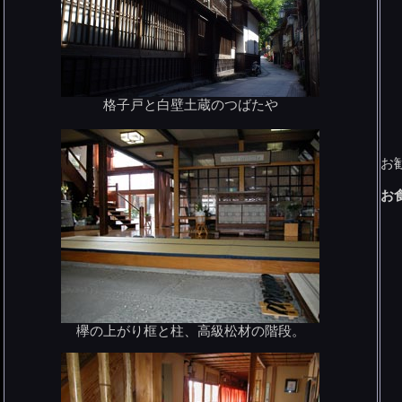
格子戸と白壁土蔵のつばたや
お
お
欅の上がり框と柱、高級松材の階段。