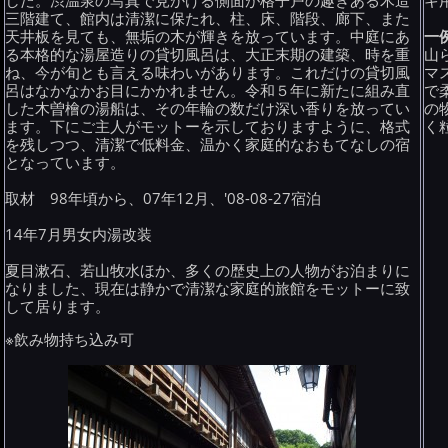
した。渋温泉の写真で見かける側面が格子戸の趣きある木造
キ
三階建て、館内は清潔に保たれ、柱、床、階段、廊下、また
天井板を見ても、無垢の木が輝きを放っています。中庭にあ
一
る本格的な湯屋造りの貸切風呂は、大正末期の建築、時を重
山
ね、今が旬とも言える味わいがあります。これだけの貸切風
マ
呂はなかなかお目にかかれません。令和５年に新たに組み直
で
した木曽檜の湯船は、その年輪の数だけ深い香りを放ってい
の
ます。下にご主人がモットーを示しておりますように、格式
く
を残しつつ、清潔で低料金、温かく家庭的なおもてなしの宿
となっています。
取材 98年頃から、07年12月、'08-08-27宿泊
14年7月男女内湯改装
夏目漱石、若山牧水ほか、多くの歴史上の人物がお泊まりに
なりました、現在は静かで清潔な家庭的旅館をモットーに致
して居ります。
※飲み物持ち込み可