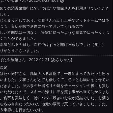
ばたや旅館さん - 2022-08-23 [udang]
めての渋温泉旅行にて、つばたや旅館さんを利用させていただき
した。
じんまりとしており、女将さんも話し上手でアットホームではあ
つつ、良い意味で適度に放っておいてくれるので
しい雰囲気は一切なく、実家に帰ったような感覚でゆったりくつ
ぐことができました。
部屋と廊下の扉も、滞在中はずっと開けっ放しでした（笑））
りがとうございました。
ばたや旅館さん - 2022-02-21 [あさちゃん]
温泉
ばたや旅館さん、風情のある建物で、一度泊まってみたいと思っ
いました。女将さんがとても優しくて。色々とお願いをさせてい
だきました。渋温泉の外湯巡りの鍵をチェックインの後にも貸し
いただけたので、スキーの帰りに汗を流す事が出来て助かりまし
。食事も美味しく、特にバジル焼きのお魚が絶品でした。お酒も
ち込み自由だったので、地元の蔵元で買っていきました。また、
う季節にも行きたいです。