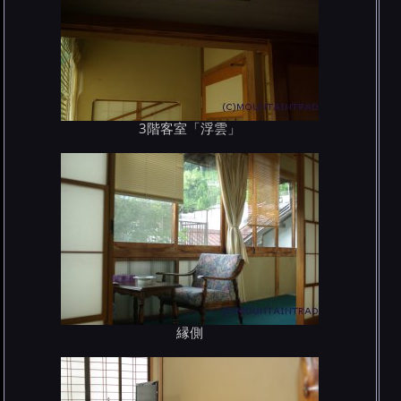
3階客室「浮雲」
縁側