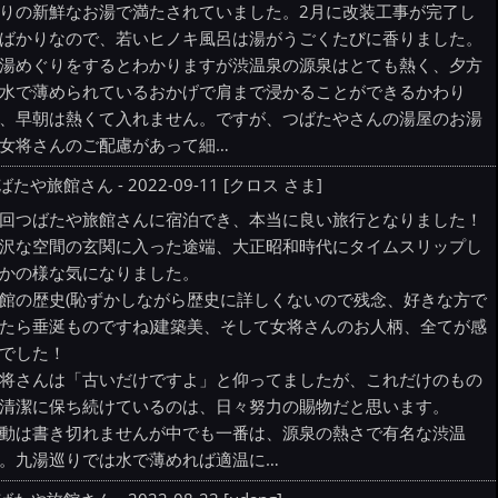
りの新鮮なお湯で満たされていました。2月に改装工事が完了し
ばかりなので、若いヒノキ風呂は湯がうごくたびに香りました。
湯めぐりをするとわかりますが渋温泉の源泉はとても熱く、夕方
水で薄められているおかげで肩まで浸かることができるかわり
、早朝は熱くて入れません。ですが、つばたやさんの湯屋のお湯
女将さんのご配慮があって細…
ばたや旅館さん - 2022-09-11 [クロス さま]
回つばたや旅館さんに宿泊でき、本当に良い旅行となりました！
沢な空間の玄関に入った途端、大正昭和時代にタイムスリップし
かの様な気になりました。
館の歴史(恥ずかしながら歴史に詳しくないので残念、好きな方で
たら垂涎ものですね)建築美、そして女将さんのお人柄、全てが感
でした！
将さんは「古いだけですよ」と仰ってましたが、これだけのもの
清潔に保ち続けているのは、日々努力の賜物だと思います。
動は書き切れませんが中でも一番は、源泉の熱さで有名な渋温
。九湯巡りでは水で薄めれば適温に…