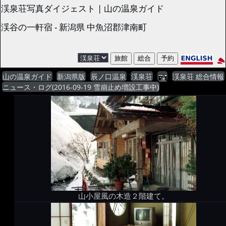
渓泉荘写真ダイジェスト | 山の温泉ガイド
渓谷の一軒宿 - 新潟県 中魚沼郡津南町
山の温泉ガイド
新潟県版
辰ノ口温泉
渓泉荘
渓泉荘 総合情報
ニュース・ログ(2016-09-19 雪崩止め増設工事中)
山小屋風の木造２階建て。