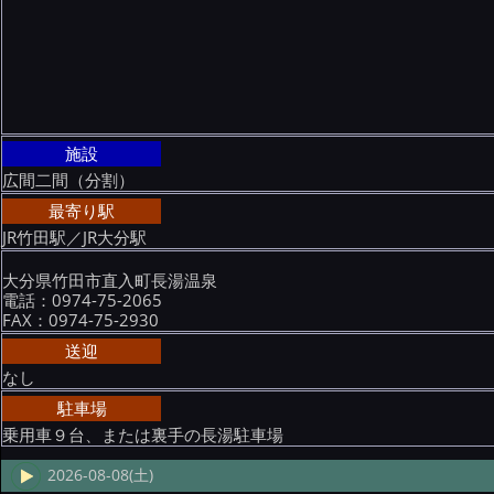
施設
広間二間（分割）
最寄り駅
JR竹田駅／JR大分駅
大分県竹田市直入町長湯温泉
電話：0974-75-2065
FAX：0974-75-2930
送迎
なし
駐車場
乗用車９台、または裏手の長湯駐車場
2026-08-08(土)