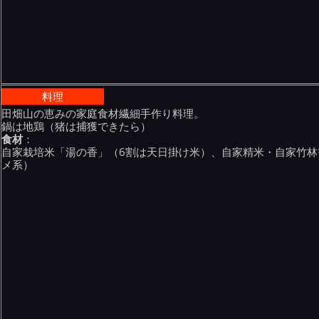
料理
田畑山の恵みの家庭食材繊細手作り料理。
鍋は地鶏（猪は捕獲できたら）
食材
：
自家栽培米「湯の香」（6割は天日掛け米）、自家精米・自家竹
メ系）