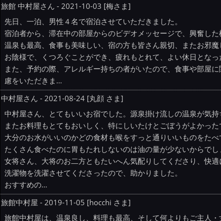
旅館 中村屋さん - 2021-10-03 [梅さま]
先日、一泊、男性４名で宿泊させていただきました。
宿泊者から、滞在中の部屋からのビデオメッセージで、興奮した
温泉も最高、食事も美味しい、宿の方も皆さん親切、またお邪魔
お陰様で、くつろぐことができ、疲れもとれて、よい休日となっ
また、予約の際、アレルギー持ちの者がいたので、食事や部屋に
慮をいただきま…
中村屋さん - 2021-08-24 [丸顔 さま]
中村屋さん、とてもいいお宿でした。源泉掛け流しの温泉が気持
またお料理もとてもおいしく、特にしいたけとごぼうがよかった
大分のお水がいいのかどの食材も喉をすっと通りいいものをたべ
たくさん食べたのに胃もたれしないのは油の量が少ないからでし
女将さん、大将のお二方ともたいへん気配りしてくださり、快適
洗濯物を洗濯させてくださったので、助かりました。
おすすめの…
旅館中村屋 - 2019-11-05 [hocchi さま]
旅館中村屋は、温泉良し、料理も最高、そして何よりもご主人・