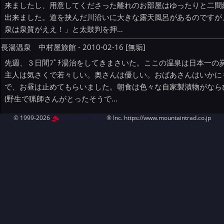
来ましたし、用意してくださった離れのお部屋はゆったりと二間
出来ました。道を挟んだ川沿いに大きな露天風呂があるのですが
泉は泉質がええ！」と太鼓判を押…
長湯温泉 中村屋旅館 - 2010-02-16 [無垢]
先週、３日間ﾌﾟﾁ湯治をしてきまさいた。ここの温泉は日本一
主人は気さくで若々しい。奥さんは優しい。おばあさんはいかに
で、お昼は止めてもらいました。朝食は色々な自家製漬物がならび
(野生で猟師さんがとったそうで…
© 1999-2026
MountAin TRAD
® Inc. https://www.mountaintrad.co.jp