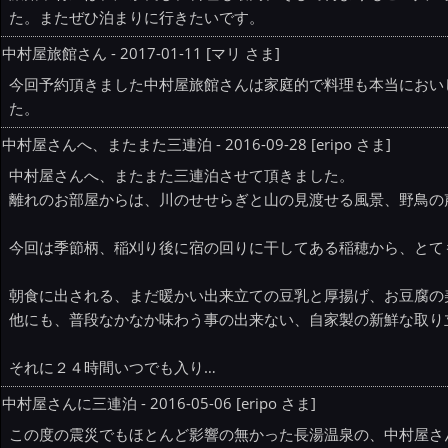
た。またぜひ泊まりに行きたいです。
中村屋旅館さん - 2017-01-11 [マリ さま]
今回予約頂きました中村屋旅館さんは家庭的で料理も本当におい
た。
中村屋さんへ、またまた三連泊 - 2016-09-28 [eripo さま]
中村屋さんへ、またまた三連泊させて頂きました。
離れのお部屋からは、川のせせらぎと山の見渡せる風景、野鳥の
今回は季節柄、稲刈り後に宿の回りに干してある稲穂から、とて
朝食に出される、まだ暖かい出来立ての豆乳と厚揚げ、お豆腐の
他にも、普段なかなか味わう事の出来ない、自家製の新鮮な取り
それに２４時間いつでも入り…
中村屋さんに三連泊 - 2016-05-06 [eripo さま]
この度の震災でもほとんど影響の無かった長湯温泉の、中村屋さ