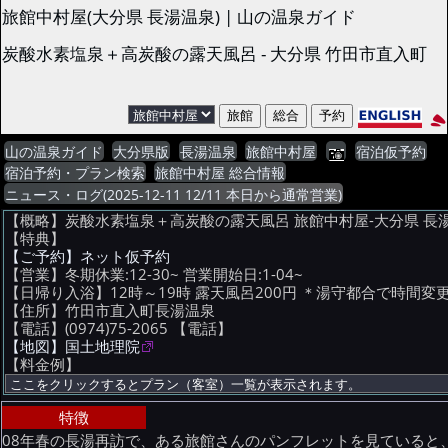
旅館中村屋(大分県 長湯温泉) | 山の温泉ガイド
炭酸水素塩泉＋高炭酸の露天風呂 - 大分県 竹田市直入町
山の温泉ガイド
大分県版
長湯温泉
旅館中村屋
宿泊仮予約
宿泊予約・プラン検索
旅館中村屋 総合情報
ニュース・ログ(2025-12-11 12/11 本日から通常営業)
【概略】炭酸水素塩泉＋高炭酸の露天風呂 旅館中村屋-大分県 長
【特典】
【ご予約】ネット仮予約
【営業】冬期休業:12-30~ 営業開始日:1-04~
【日帰り入浴】12時～19時 露天風呂200円 ＊湯守都合で時間
【住所】竹田市直入町長湯温泉
【電話】(0974)75-2065
【電話】
【地図】国土地理院
【料金例】
特徴
08年春の長湯再訪で、ある旅館さんのパンフレットを見ていると