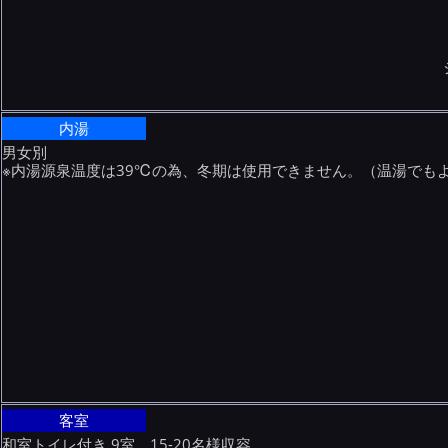
内湯
男女別
※内湯源泉温度は39℃の為、冬期は使用できません。（温湯でも
客室
和室トイレ付き 9室、15-20名様収容