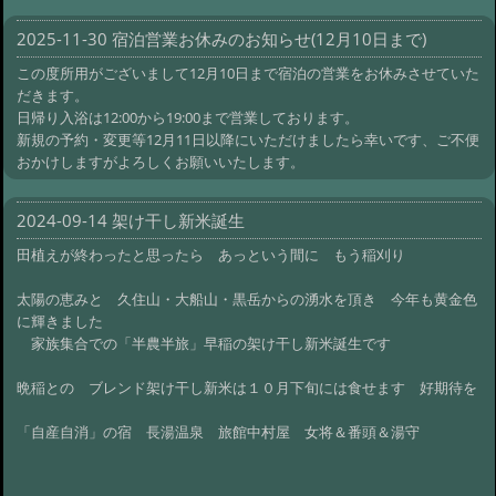
2025-11-30 宿泊営業お休みのお知らせ(12月10日まで)
この度所用がございまして12月10日まで宿泊の営業をお休みさせていた
だきます。
日帰り入浴は12:00から19:00まで営業しております。
新規の予約・変更等12月11日以降にいただけましたら幸いです、ご不便
おかけしますがよろしくお願いいたします。
2024-09-14 架け干し新米誕生
田植えが終わったと思ったら あっという間に もう稲刈り
太陽の恵みと 久住山・大船山・黒岳からの湧水を頂き 今年も黄金色
に輝きました
家族集合での「半農半旅」早稲の架け干し新米誕生です
晩稲との ブレンド架け干し新米は１０月下旬には食せます 好期待を
「自産自消」の宿 長湯温泉 旅館中村屋 女将＆番頭＆湯守