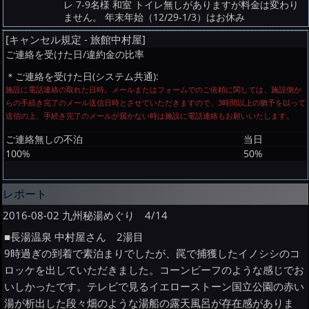
レ 7-9名様 和室 トイレ無しがありますが料金は変わり
ません。 年末年始（12/29-1/3）はお休み
[キャンセル規定 - 旅館中村屋]
ご連絡を受けた日/違約金の比率
＊ご連絡を受けた日(システム共通):
施設に電話連絡の取れた日時。メールまたはフォームでのご依頼に関しては、施設側か
らの手続き完了のメール送信日時とさせていただきますので、3時間以上の猶予を以って
送信の上、手続き完了のメールが届かない時は施設に電話連絡もお願いいたします。
ご連絡無しの不泊
当日
100%
50%
レポート
2016-08-02 九州秘湯めぐり 4/14
■長湯温泉 中村屋さん 2湯目
9時過ぎの到着で素泊まりでしたが、罠で捕獲したイノシシのコ
ロッケを出していただきました。コーンビーフのような感じでお
いしかったです。テレビで見るイエローストーン国立公園の赤い
湯が析出した段々畑のような湯船の露天風呂が存在感がありま