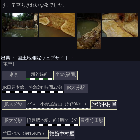
す。星空もきれいな夜でした。
出典 ： 国土地理院ウェブサイト
[電車]
東京
小倉(福岡)
新幹線約
JR大分駅
JR日豊本線、特急約1時間27分
JR大分駅
旅館中村屋
バス、小野屋経由（約30Km ）
JR大分駅
豊後竹田駅
JR豊肥本線、約1時間13分
旅館中村屋
竹田バス（約15Km ）