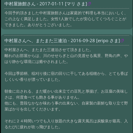
中村屋旅館さん - 2017-01-11 [マリ さま]
今回予約頂きました中村屋旅館さんは家庭的で料理も本当においしく、
この上なく満足しました。女性1人旅でしたが安心してくつろぐことが
できました。ありがとうございました。
中村屋さんへ、またまた三連泊 - 2016-09-28 [eripo さま]
中村屋さんへ、またまた三連泊させて頂きました。
離れのお部屋からは、川のせせらぎと山の見渡せる風景、野鳥の声、や
はり静かな環境には癒やされました。
今回は季節柄、稲刈り後に宿の回りに干してある稲穂から、とても香ば
しくいい香りが漂っていました。
朝食に出される、まだ暖かい出来立ての豆乳と厚揚げ、お豆腐の美味し
さは、何度食べても飽きる事がありません。
他にも、普段なかなか味わう事の出来ない、自家製の新鮮な取り立て野
菜ばかりを出してくださいます。
それに２４時間いつでも入り放題の大きな露天風呂は炭酸泉が最高、入
るたびに疲れが吹っ飛びました。