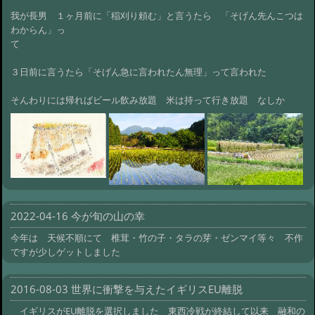
我が長男 １ヶ月前に「稲刈り頼む」と言うたら 「そげん先んこつは
わからん」っ
て
３日前に言うたら「そげん急に言われたん無理」って言われた
そんわりには帰ればビール飲み放題 米は持って行き放題 なしか
2022-04-16 今が旬の山の幸
今年は 天候不順にて 椎茸・竹の子・タラの芽・ゼンマイ等々 不作
ですが少しゲットしました
2016-08-03 世界に衝撃を与えたイギリスEU離脱
イギリスがEU離脱を選択しました 東西冷戦が終結して以来 融和の