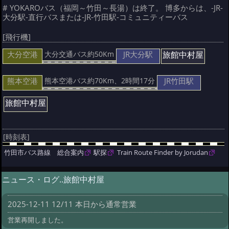
# YOKAROバス（福岡～竹田～長湯）は終了。 博多からは、-JR-
大分駅-直行バスまたは-JR-竹田駅-コミュニティーバス
[飛行機]
大分空港
JR大分駅
旅館中村屋
大分交通バス約50Km
熊本空港
JR竹田駅
熊本空港バス約70Km、2時間17分
旅館中村屋
[時刻表]
竹田市バス路線 総合案内
駅探
Train Route Finder by Jorudan
ニュース・ログ..旅館中村屋
2025-12-11 12/11 本日から通常営業
営業再開しました。