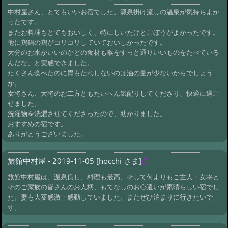
中村屋さん、とてもいいお宿でした。源泉掛け流しの温泉が気持ちよか
ったです。
またお料理もとてもおいしく、特にしいたけとごぼうがよかったです。
他に鶏鍋の鶏がコリコリしていておいしかったです。
大分のお水がいいのかどの食材も喉をすっと通りいいものをたべている
んだな、と実感できました。
たくさん食べたのに胃もたれしないのは油の量が少ないからでしょう
か。
女将さん、大将のお二方ともたいへん気配りしてくださり、快適に過ご
せました。
洗濯物を洗濯させてくださったので、助かりました。
おすすめの宿です。
ありがとうございました。
旅館中村屋 - 2019-11-05 [hocchi さま]
旅館中村屋は、温泉良し、料理も最高、そして何よりもご主人・女将と
そのご家族の皆さんのお人柄、もてなしのお心遣いが素晴らしい宿でし
た。妻も大変感激・感動していました。またぜひ泊まりに行きたいで
す。