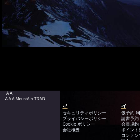
A A
A A A MountAin TRAD
セキュリティポリシー
仮予約 
プライバシーポリシー
請書予約
Cookie ポリシー
会員規約
会社概要
ポイント
コンテン