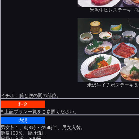
米沢牛ヒレステーキ（
米沢牛イチボステーキ＆
イチボ：腿と腰の間の部位。
料金
* 上記プラン一覧をご参照ください。
内湯
男女各１、朝8時・夕6時半、男女入替。
源泉100％、掛け流し
日帰り入浴：500円。