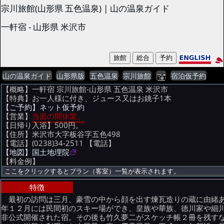
宗川旅館(山形県 五色温泉) | 山の温泉ガイド
一軒宿 - 山形県 米沢市
山の温泉ガイド
山形県版
五色温泉
宗川旅館
宿泊仮予約
【概略】一軒宿 宗川旅館-山形県 五色温泉 米沢市
【特典】お一人様に付き、ジュース又はお銚子1本
【ご予約】ネット仮予約
【営業】
当面の間休業。
【日帰り入浴】500円。
【住所】米沢市大字板谷字五色498
【電話】(0238)34-2511
【電話】
【地図】国土地理院
【料金例】
特徴
最初の訪問は三月、豪雪の中から顔を出す煉瓦造りの蔵に由緒あ
年１２月には民間初のスキー場ができ、皇族や華族、徳川家や細川
非公式開催された宿。その後も竹久夢二がスケッチ帳２冊を残す