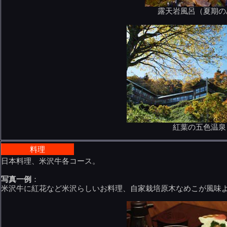
露天岩風呂（夏期の
紅葉の五色温泉
料理
日本料理、米沢牛各コース。
写真一例
：
米沢牛に紅花など米沢らしいお料理、自家栽培原木なめこが風味