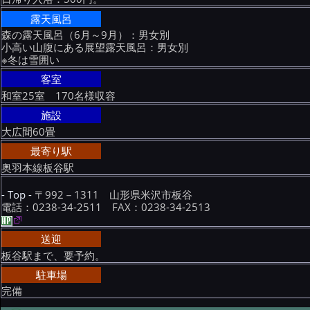
露天風呂
森の露天風呂（6月～9月）：男女別
小高い山腹にある展望露天風呂：男女別
※冬は雪囲い
客室
和室25室 170名様収容
施設
大広間60畳
最寄り駅
奥羽本線板谷駅
- Top -
〒992－1311 山形県米沢市板谷
電話：0238-34-2511 FAX：0238-34-2513
送迎
板谷駅まで、要予約。
駐車場
完備