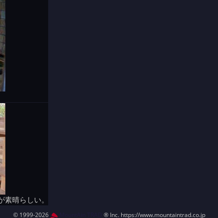
が素晴らしい。
© 1999-2026
MountAin TRAD
® Inc. https://www.mountaintrad.co.jp