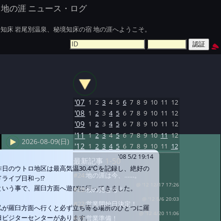
地の涯 ニュース・ログ
知床 岩尾別温泉、秘境知床の宿 地の涯へようこそ。
'07
1
2
3
4
5
6
7
8
9
10
11
12
'08
1
2
3
4
5
6
7
8
9
10
11
12
'09
1
2
3
4
5
6
7
8
9
10
11
12
'11
1
2
3
4
5
6
7
8
9
10
11
12
2026-08-09(日)
'12
1
2
3
4
5
6
7
8
9
10
11
12
'08 5/2 19:14
最新記事
1-50
昨日のウトロ地区は最高気温30.4℃を記録し、絶好の
#24:
地の涯は今、……。
ドライブ日和っ!?
@ '12 12/17 17:26
という事で、羅臼方面へ遊びに行ってきました。
#23:
桜の見ごろ！
@ '12 5/6 20:03
#22:
営業開始日決定！
私が羅臼方面へ行くと必ず立ち寄る場所のひとつに羅
@ '12 4/20 11:06
臼ビジターセンターがあります。
#21:
営業準備！