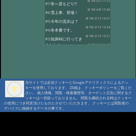
@ '08 5/2 17:12
#7:
冬へ逆もどり!?
@ '08 4/8 17:40
#6:
雪上車、登場！
@ '08 2/13 14:51
#5:
今年の流氷は？
@ '08 2/13 13:34
#4:
冬本番です。
@ '08 2/13 13:21
#3:
知床峠に行ってき
ました！
@ '07 6/2 16:28
#2:
春の陽気です。
@ '07 3/8 16:57
当サイトでは必須クッキーとGoogleアナリティクスによるクッ
キーを使用しております。 詳細は、クッキーポリシーをご覧くだ
さい。 個人情報、閲覧・検索履歴等、ターゲット広告に関するク
ッキーは一切扱っておりません。 閲覧を継続される時はクッキー
の使用につき同意頂けたものとさせていただきます。 クッキーとは閲覧者の
デバイスに格納するデータの事です。
A A
A A A MountAin TRAD