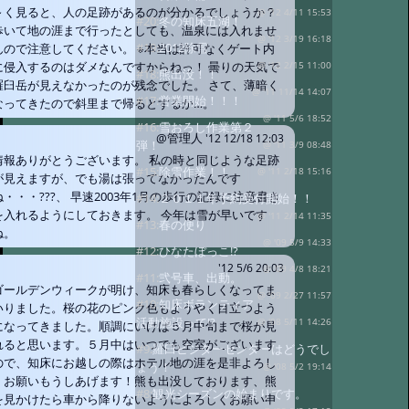
～く見ると、人の足跡があるのが分かるでしょうか？
@ '12 4/11 15:53
#20:
冬の知床五湖！
歩いて地の涯まで行ったとしても、温泉には入れませ
@ '12 3/19 16:18
#19:
2012除雪
んので注意してください。 ※本当は許可なくゲート内
に侵入するのはダメなんですからねっ！ 曇りの天気で
@ '12 2/15 11:00
#18:
熊出没！！
羅臼岳が見えなかったのが残念でした。 さて、薄暗く
@ '11 11/14 14:07
#17:
営業開始！！！
なってきたので斜里まで帰るとするか…。
@ '11 5/6 18:52
#16:
雪おろし作業第２
@管理人
'12 12/18 12:03
弾！
@ '11 3/9 08:48
情報ありがとうございます。 私の時と同じような足跡
#15:
除雪作業！！
@ '11 2/18 15:16
が見えますが、でも湯は張ってなかったんです
ね・・・???、 早速2003年1月の歩行の記録に注意書き
#14:
２０１１年予約受付開始！！
を入れるようにしておきます。 今年は雪が早いです
@ '11 2/14 11:35
#13:
春の便り
ね。
@ '09 5/9 14:33
#12:
ひなたぼっこ!?
'12 5/6 20:03
@ '09 4/8 18:21
#11:
弐号車、出動。
ゴールデンウィークが明け、知床も春らしくなってま
@ '09 2/27 11:57
#10:
知床ボランティア
いりました。桜の花のピンク色もようやく目立つよう
活動施設って!?
@ '08 5/11 14:26
になってきました。順調にいけば５月中旬まで桜が見
れると思います。５月中はいつでも空室がございます
#9:
羅臼ビジターセンターはどうでし
ので、知床にお越しの際はホテル地の涯を是非よろし
ょう！
@ '08 5/2 19:14
くお願いもうしあげます！熊も出没しております、熊
#8:
観光シーズンの始まりです。
を見かけたら車から降りないようによろしくお願い申