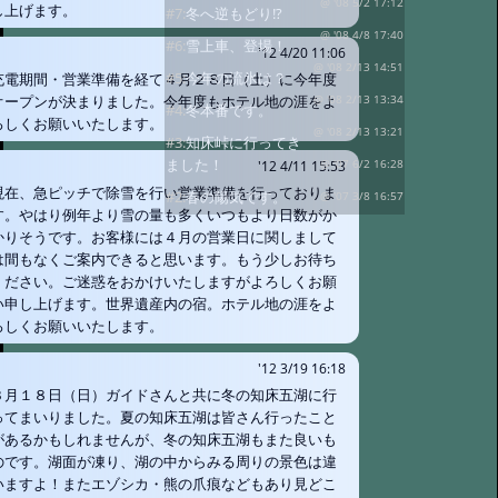
@ '08 5/2 17:12
し上げます。
#7:
冬へ逆もどり!?
@ '08 4/8 17:40
#6:
雪上車、登場！
'12 4/20 11:06
@ '08 2/13 14:51
#5:
今年の流氷は？
充電期間・営業準備を経て４月２８日（土）に今年度
オープンが決まりました。今年度もホテル地の涯をよ
@ '08 2/13 13:34
#4:
冬本番です。
ろしくお願いいたします。
@ '08 2/13 13:21
#3:
知床峠に行ってき
ました！
@ '07 6/2 16:28
'12 4/11 15:53
現在、急ピッチで除雪を行い営業準備を行っておりま
#2:
春の陽気です。
@ '07 3/8 16:57
す。やはり例年より雪の量も多くいつもより日数がか
かりそうです。お客様には４月の営業日に関しまして
は間もなくご案内できると思います。もう少しお待ち
ください。ご迷惑をおかけいたしますがよろしくお願
い申し上げます。世界遺産内の宿。ホテル地の涯をよ
ろしくお願いいたします。
'12 3/19 16:18
３月１８日（日）ガイドさんと共に冬の知床五湖に行
ってまいりました。夏の知床五湖は皆さん行ったこと
があるかもしれませんが、冬の知床五湖もまた良いも
のです。湖面が凍り、湖の中からみる周りの景色は違
いますよ！またエゾシカ・熊の爪痕などもあり見どこ