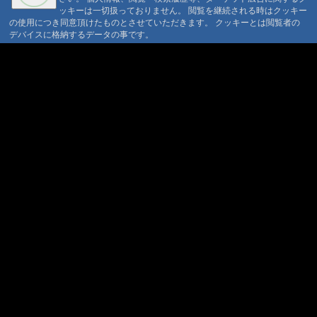
ッキーは一切扱っておりません。 閲覧を継続される時はクッキー
の使用につき同意頂けたものとさせていただきます。 クッキーとは閲覧者の
セキュリティポリシー
仮予約 利用規定
デバイスに格納するデータの事です。
プライバシーポリシー
請書予約 利用規定
Cookie ポリシー
会員規約
会社概要
ポイント規定
コンテンツ著作権
問合せ
マウンテントラッド株式会社
〒386-1211 長野県上田市下之郷692
0268371176
© 1999-2026
MountAin TRAD
® Inc. https://www.mountaintrad.co.jp