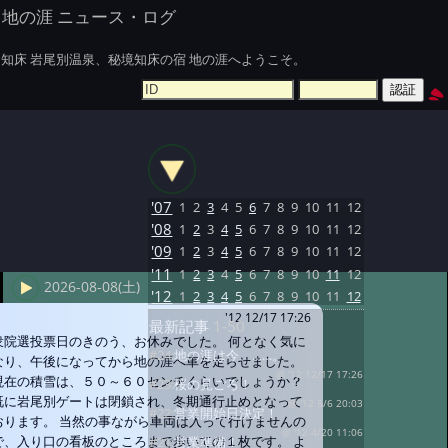
地の涯 ニュース・ログ
知床 岩尾別温泉、秘境知床の宿 地の涯へようこそ。
'07
1
2
3
4
5
6
7
8
9
10
11
12
'08
1
2
3
4
5
6
7
8
9
10
11
12
'09
1
2
3
4
5
6
7
8
9
10
11
12
'11
1
2
3
4
5
6
7
8
9
10
11
12
2026-08-08(土)
'12
1
2
3
4
5
6
7
8
9
10
11
12
'12 12/17 17:26
最新記事
1-50
衆院選投票日のきのう、お休みでした。 何となく気に
#24:
地の涯は今、……。
なり、午後になってから地の涯へ車を走らせました。
@ '12 12/17 17:26
現在の積雪は、５０～６０センチくらいでしょうか？
#23:
桜の見ごろ！
既に岩尾別ゲートは閉鎖され、冬期通行止めとなって
@ '12 5/6 20:03
#22:
営業開始日決定！
おります。 当然の事ながら車両は入って行けませんの
@ '12 4/20 11:06
で、入り口の看板のところまで歩いての１枚です。 よ
#21:
営業準備！