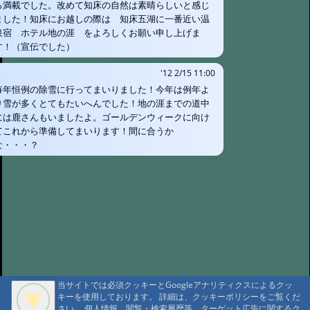
ろ満載でした。改めて知床の自然は素晴らしいと感じ
ました！知床にお越しの際は 知床五湖に一番近い温
泉宿 ホテル地の涯 をよろしくお願い申し上げま
す！（宣伝でした）
'12 2/15 11:00
毎年恒例の除雪に行ってまいりました！今年は例年よ
り雪が多くとてもたいへんでした！地の涯までの道中
には鹿さんもいましたよ。ゴールデンウィークに向け
てこれから準備してまいります！間に合うか
な・・・？
当サイトでは必須クッキーとGoogleアナリティクスによるクッ
A A
キーを使用しております。 詳細は、クッキーポリシーをご覧くだ
A A A MountAin TRAD
さい。 個人情報、閲覧・検索履歴等、ターゲット広告に関するク