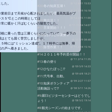
ました。
@ '12 4/11 15:53
#20:
冬の知床五湖！
@ '12 3/19 16:18
#19:
2012除雪
作業前日まで天候が心配されましたが、最高気温がプ
ラス５℃とこの時期としては
@ '12 2/15 11:00
#18:
熊出没！！
非常に暖かく汗ばむくらいの陽気でした。
@ '11 11/14 14:07
#17:
営業開始！！！
@ '11 5/6 18:52
屋根に乗った雪は三層くらいになっていて、一番下の
#16:
雪おろし作業第２
層はとても固く苦労しましたが、
弾！
@ '11 3/9 08:48
１５時には“ミッション達成”。１７時半には無事、帰
#15:
除雪作業！！
@ '11 2/18 15:16
宅の戸へ着きました。
#14:
２０１１年予約受付開始！！
@ '11 2/14 11:35
#13:
春の便り
@ '09 5/9 14:33
#12:
ひなたぼっこ!?
@ '09 4/8 18:21
#11:
弐号車、出動。
@ '09 2/27 11:57
#10:
知床ボランティア
活動施設って!?
@ '08 5/11 14:26
#9:
羅臼ビジターセンターはどうでし
ょう！
@ '08 5/2 19:14
#8:
観光シーズンの始まりです。