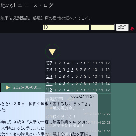
地の涯 ニュース・ログ
知床 岩尾別温泉、秘境知床の宿 地の涯へようこそ。
'07
1
2
3
4
5
6
7
8
9
10
11
12
'08
1
2
3
4
5
6
7
8
9
10
11
12
'09
1
2
3
4
5
6
7
8
9
10
11
12
'11
1
2
3
4
5
6
7
8
9
10
11
12
2026-08-08(土)
'12
1
2
3
4
5
6
7
8
9
10
11
12
'09 2/27 11:57
最新記事
1-50
おととい２５日、恒例の屋根の雪下ろしに行ってきま
#24:
地の涯は今、……。
した。
@ '12 12/17 17:26
#23:
桜の見ごろ！
昨年に引き続き『大勢で一度に除雪作業をやっつけよ
@ '12 5/6 20:03
#22:
営業開始日決定！
う大作戦』を決行しました。
@ '12 4/20 11:06
総勢１２名の隊員という事で、雪上車の出動を要請し
#21:
営業準備！