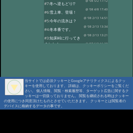
@ '08 5/2 17:12
#7:
冬へ逆もどり!?
@ '08 4/8 17:40
#6:
雪上車、登場！
@ '08 2/13 14:51
#5:
今年の流氷は？
@ '08 2/13 13:34
#4:
冬本番です。
@ '08 2/13 13:21
#3:
知床峠に行ってき
ました！
@ '07 6/2 16:28
#2:
春の陽気です。
@ '07 3/8 16:57
当サイトでは必須クッキーとGoogleアナリティクスによるクッ
キーを使用しております。 詳細は、クッキーポリシーをご覧くだ
さい。 個人情報、閲覧・検索履歴等、ターゲット広告に関するク
ッキーは一切扱っておりません。 閲覧を継続される時はクッキー
の使用につき同意頂けたものとさせていただきます。 クッキーとは閲覧者の
デバイスに格納するデータの事です。
A A
A A A MountAin TRAD