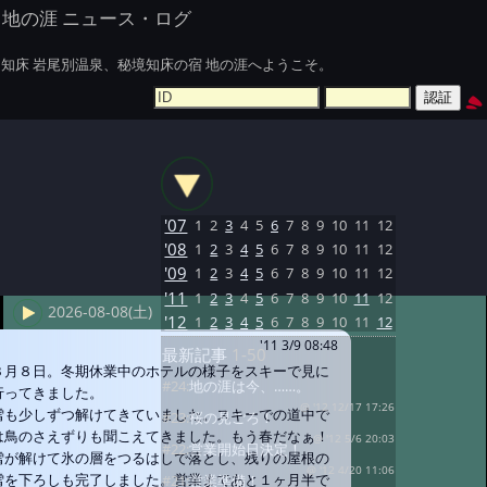
地の涯 ニュース・ログ
知床 岩尾別温泉、秘境知床の宿 地の涯へようこそ。
'07
1
2
3
4
5
6
7
8
9
10
11
12
'08
1
2
3
4
5
6
7
8
9
10
11
12
'09
1
2
3
4
5
6
7
8
9
10
11
12
'11
1
2
3
4
5
6
7
8
9
10
11
12
2026-08-08(土)
'12
1
2
3
4
5
6
7
8
9
10
11
12
'11 3/9 08:48
最新記事
1-50
３月８日。冬期休業中のホテルの様子をスキーで見に
#24:
地の涯は今、……。
行ってきました。
@ '12 12/17 17:26
雪も少しずつ解けてきていました。スキーでの道中で
#23:
桜の見ごろ！
は鳥のさえずりも聞こえてきました。もう春だなぁ！
@ '12 5/6 20:03
#22:
営業開始日決定！
雪が解けて氷の層をつるはしで落とし、残りの屋根の
@ '12 4/20 11:06
雪を下ろしも完了しました。営業まであと１ヶ月半で
#21:
営業準備！