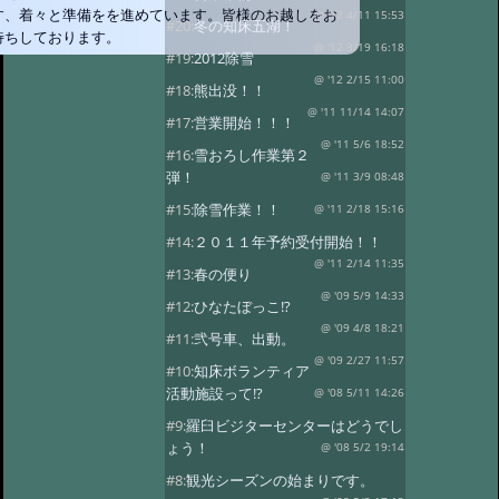
す、着々と準備をを進めています。皆様のお越しをお
@ '12 4/11 15:53
#20:
冬の知床五湖！
待ちしております。
@ '12 3/19 16:18
#19:
2012除雪
@ '12 2/15 11:00
#18:
熊出没！！
@ '11 11/14 14:07
#17:
営業開始！！！
@ '11 5/6 18:52
#16:
雪おろし作業第２
弾！
@ '11 3/9 08:48
#15:
除雪作業！！
@ '11 2/18 15:16
#14:
２０１１年予約受付開始！！
@ '11 2/14 11:35
#13:
春の便り
@ '09 5/9 14:33
#12:
ひなたぼっこ!?
@ '09 4/8 18:21
#11:
弐号車、出動。
@ '09 2/27 11:57
#10:
知床ボランティア
活動施設って!?
@ '08 5/11 14:26
#9:
羅臼ビジターセンターはどうでし
ょう！
@ '08 5/2 19:14
#8:
観光シーズンの始まりです。