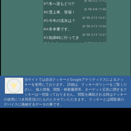
@ '08 5/2 17:12
#7:
冬へ逆もどり!?
@ '08 4/8 17:40
#6:
雪上車、登場！
@ '08 2/13 14:51
#5:
今年の流氷は？
@ '08 2/13 13:34
#4:
冬本番です。
@ '08 2/13 13:21
#3:
知床峠に行ってき
ました！
@ '07 6/2 16:28
#2:
春の陽気です。
@ '07 3/8 16:57
当サイトでは必須クッキーとGoogleアナリティクスによるクッ
キーを使用しております。 詳細は、クッキーポリシーをご覧くだ
さい。 個人情報、閲覧・検索履歴等、ターゲット広告に関するク
ッキーは一切扱っておりません。 閲覧を継続される時はクッキー
の使用につき同意頂けたものとさせていただきます。 クッキーとは閲覧者の
デバイスに格納するデータの事です。
A A
A A A MountAin TRAD