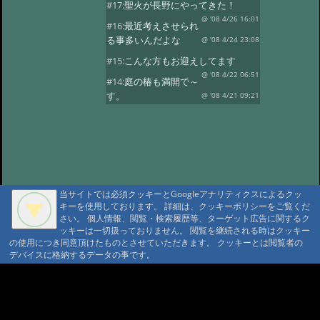
#17:
聖火が長野にやってきた！
@ '08 4/26 16:01
#16:
最近考えさせられ
る事多いんだよな
@ '08 4/24 23:08
#15:
こんな方もお迎えしてます
@ '08 4/22 06:51
#14:
庭の椿も満開で～
す。
@ '08 4/21 09:21
#13:
別所温泉も満開！！
@ '08 4/18 09:34
#12:
もすぐだよ！
@ '08 4/17 09:16
#11:
この花なんだ？
@ '08 4/15 07:55
#10:
今度は５月人形
当サイトでは必須クッキーとGoogleアナリティクスによるクッ
@ '08 4/13 17:13
#9:
桜が咲きはじめ
キーを使用しております。 詳細は、クッキーポリシーをご覧くだ
た！！
@ '08 4/8 10:13
さい。 個人情報、閲覧・検索履歴等、ターゲット広告に関するク
ッキーは一切扱っておりません。 閲覧を継続される時はクッキー
#8:
小さな春見つけた！
@ '08 4/7 19:03
の使用につき同意頂けたものとさせていただきます。 クッキーとは閲覧者の
デバイスに格納するデータの事です。
#7:
今話題の「みちぶしん」今日行い
ました
@ '08 4/6 21:38
A A
#6:
皆で臨泉楼 柏屋別荘をPR
A A A MountAin TRAD
@ '08 4/4 08:24
#4:
今日から4月春が来