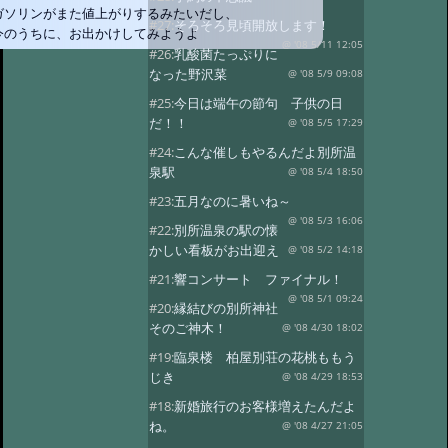
ガソリンがまた値上がりするみたいだし、
#27:
そろそろ見頃開放します！
今のうちに、お出かけしてみようよ
@ '08 5/11 12:05
#26:
乳酸菌たっぷりに
なった野沢菜
@ '08 5/9 09:08
#25:
今日は端午の節句 子供の日
だ！！
@ '08 5/5 17:29
#24:
こんな催しもやるんだよ別所温
泉駅
@ '08 5/4 18:50
#23:
五月なのに暑いね～
@ '08 5/3 16:06
#22:
別所温泉の駅の懐
かしい看板がお出迎え
@ '08 5/2 14:18
#21:
響コンサート ファイナル！
@ '08 5/1 09:24
#20:
縁結びの別所神社
そのご神木！
@ '08 4/30 18:02
#19:
臨泉楼 柏屋別荘の花桃ももう
じき
@ '08 4/29 18:53
#18:
新婚旅行のお客様増えたんだよ
ね。
@ '08 4/27 21:05