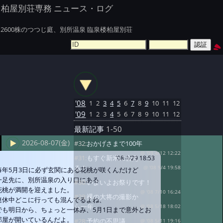
柏屋別荘専務 ニュース・ログ
2600株のつつじ庭、別所温泉 臨泉楼柏屋別荘
'08
1
2
3
4
5
6
7
8
9
10
11
12
'09
1
2
3
4
5
6
7
8
9
10
11
12
最新記事
1-50
2026-08-07(金)
#32:
おかげさまで100年
@ '09 4/12 12:22
#31:
もすぐ新米に会え
'08 4/29 18:53
る！
@ '08 9/4 19:58
毎年5月3日に必ず玄関にある花桃が咲くんだけど
一足先に、別所温泉の入り口にある
#30:
いよいよお祭りです！
花桃が満開を迎えました。
@ '08 7/10 16:24
#29:
裸の大将の撮影か
連休中どこに行っても混んでるよね、
ら一年
@ '08 5/18 18:02
でも明日から、ちょっと一休み、5月1日まで意外とお
部屋が開いているんだよ。
#28:
予約の不思議
@ '08 5/11 19:16