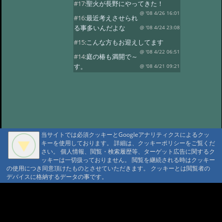
#17:
聖火が長野にやってきた！
@ '08 4/26 16:01
#16:
最近考えさせられ
る事多いんだよな
@ '08 4/24 23:08
#15:
こんな方もお迎えしてます
@ '08 4/22 06:51
#14:
庭の椿も満開で～
す。
@ '08 4/21 09:21
#13:
別所温泉も満開！！
@ '08 4/18 09:34
#12:
もすぐだよ！
@ '08 4/17 09:16
#11:
この花なんだ？
@ '08 4/15 07:55
#10:
今度は５月人形
当サイトでは必須クッキーとGoogleアナリティクスによるクッ
@ '08 4/13 17:13
#9:
桜が咲きはじめ
キーを使用しております。 詳細は、クッキーポリシーをご覧くだ
た！！
@ '08 4/8 10:13
さい。 個人情報、閲覧・検索履歴等、ターゲット広告に関するク
ッキーは一切扱っておりません。 閲覧を継続される時はクッキー
#8:
小さな春見つけた！
@ '08 4/7 19:03
の使用につき同意頂けたものとさせていただきます。 クッキーとは閲覧者の
デバイスに格納するデータの事です。
#7:
今話題の「みちぶしん」今日行い
ました
@ '08 4/6 21:38
A A
#6:
皆で臨泉楼 柏屋別荘をPR
A A A MountAin TRAD
@ '08 4/4 08:24
#4:
今日から4月春が来