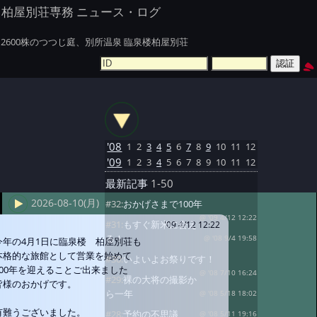
柏屋別荘専務 ニュース・ログ
2600株のつつじ庭、別所温泉 臨泉楼柏屋別荘
'08
1
2
3
4
5
6
7
8
9
10
11
12
'09
1
2
3
4
5
6
7
8
9
10
11
12
最新記事
1-50
2026-08-10(月)
#32:
おかげさまで100年
@ '09 4/12 12:22
#31:
もすぐ新米に会え
'09 4/12 12:22
る！
@ '08 9/4 19:58
今年の4月1日に臨泉楼 柏屋別荘も
本格的な旅館として営業を始めて
#30:
いよいよお祭りです！
100年を迎えることご出来ました
@ '08 7/10 16:24
#29:
裸の大将の撮影か
皆様のおかげです。
ら一年
@ '08 5/18 18:02
有難うございました。
#28:
予約の不思議
@ '08 5/11 19:16