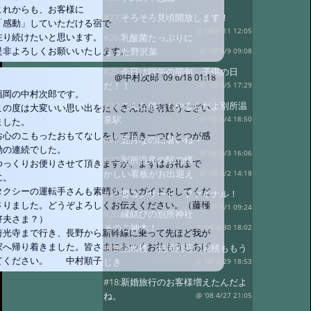
これからも、お客様に
#27:
そろそろ見頃開放します！
「感動」していただける宿で
@ '08 5/11 12:05
在り続けたいと思います。
#26:
乳酸菌たっぷりに
是非よろしくお願いいたします。
なった野沢菜
@ '08 5/9 09:08
#25:
今日は端午の節句 子供の日
@中村次郎
'09 6/18 01:18
だ！！
@ '08 5/5 17:29
福岡の中村次郎です。
#24:
こんな催しもやるんだよ別所温
この度は大変いい思い出をたくさん頂き有難うござい
泉駅
@ '08 5/4 18:50
ました。
お心のこもったおもてなしをして頂き一つひとつが感
#23:
五月なのに暑いね～
動の連続でした。
@ '08 5/3 16:06
#22:
別所温泉の駅の懐
ゆっくりお便りさせて頂きますが、まずはお礼まで
かしい看板がお出迎え
@ '08 5/2 14:18
に。
タクシーの運転手さんも素晴らしいガイドをしてくだ
#21:
響コンサート ファイナル！
さりました。どうぞよろしくお伝えください。（藤極
@ '08 5/1 09:24
#20:
縁結びの別所神社
好夫さま？）
そのご神木！
@ '08 4/30 18:02
善光寺まで行き、長野から新幹線に乗って先ほど我が
家へ帰り着きました。皆さまにあつくお礼もうしあげ
#19:
臨泉楼 柏屋別荘の花桃ももう
てください。 中村順子
じき
@ '08 4/29 18:53
#18:
新婚旅行のお客様増えたんだよ
ね。
@ '08 4/27 21:05