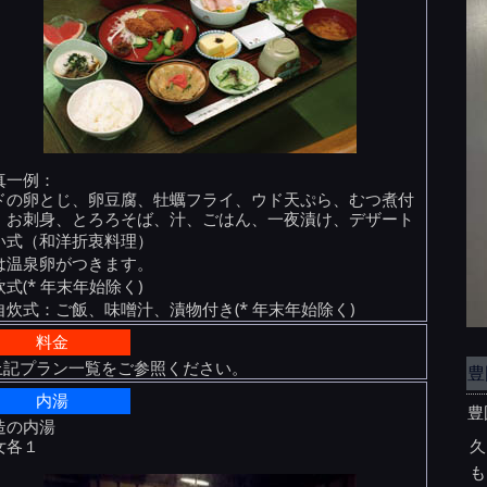
真一例：
ドの卵とじ、卵豆腐、牡蠣フライ、ウド天ぷら、むつ煮付
、お刺身、とろろそば、汁、ごはん、一夜漬け、デザート
い式（和洋折衷料理）
は温泉卵がつきます。
炊式(* 年末年始除く)
自炊式：ご飯、味噌汁、漬物付き(* 年末年始除く)
料金
 上記プラン一覧をご参照ください。
豊
内湯
豊
造の内湯
久
女各１
も