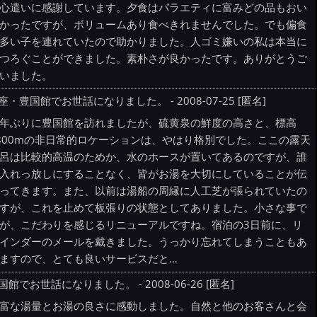
心遣いに感謝しています。夕食はバラエティに富みどの品もおい
かったですが、ボリュームあり食べきれませんでした。でも偏食
多い子を連れていたので助かりました。人ゴミ嫌いの私は本当に
つろぐことができました。素朴さが良かったです。ありがとうご
いました。
座・豊国館でお世話になりました。 - 2008-07-25 [匿名]
年ぶりに豊国館を訪れましたが、硫黄泉の鮮度の高さと、標高
800mの非日常的ロケーションは、やはり格別でした。ここの露天
呂は比較的高温のためか、水のホースが置いてあるのですが、誰
入れっ放しにすることなく、皆がお湯を大切にしていることが伝
ってきます。また、以前は湯船の周縁に人工芝が張られていたの
すが、これを止めて板張りの状態としてありました。小さな事で
が、こだわりを感じるリニューアルですね。宿泊の3日前に、リ
インダーのメールを戴きました。うっかり忘れてしまうこともあ
ますので、とても良いサービスだと…
国館でお世話になりました。 - 2008-06-26 [匿名]
富な湯量とお湯の良さに感動しました。自然と他のお客さんと会