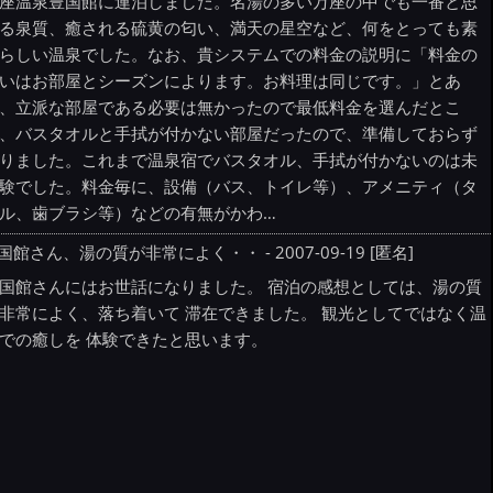
座温泉豊国館に連泊しました。名湯の多い万座の中でも一番と思
る泉質、癒される硫黄の匂い、満天の星空など、何をとっても素
らしい温泉でした。なお、貴システムでの料金の説明に「料金の
いはお部屋とシーズンによります。お料理は同じです。」とあ
、立派な部屋である必要は無かったので最低料金を選んだとこ
、バスタオルと手拭が付かない部屋だったので、準備しておらず
りました。これまで温泉宿でバスタオル、手拭が付かないのは未
験でした。料金毎に、設備（バス、トイレ等）、アメニティ（タ
ル、歯ブラシ等）などの有無がかわ…
国館さん、湯の質が非常によく・・ - 2007-09-19 [匿名]
国館さんにはお世話になりました。 宿泊の感想としては、湯の質
非常によく、落ち着いて 滞在できました。 観光としてではなく温
での癒しを 体験できたと思います。