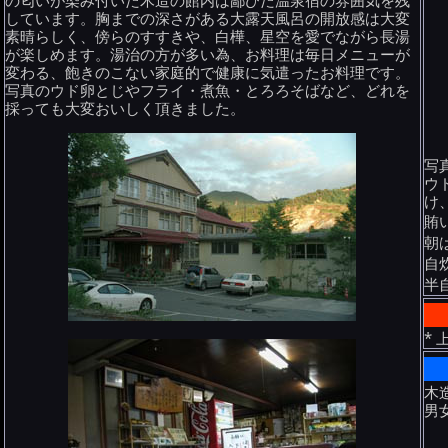
の匂いが染み付いた木造の館内は鄙びた温泉宿の雰囲気を残
しています。胸までの深さがある大露天風呂の開放感は大変
素晴らしく、傍らのすすきや、白樺、星空を愛でながら長湯
が楽しめます。湯治の方が多い為、お料理は毎日メニューが
変わる、飽きのこない家庭的で健康に気遣ったお料理です。
写真のウド卵とじやフライ・煮魚・とろろそばなど、どれを
採っても大変おいしく頂きました。
写
ウ
け
賄
朝
自
半
*
木
男