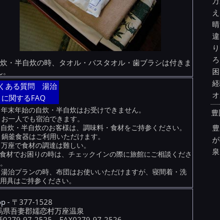
万
え
晴
違
り
ろ
自炊・半自炊の時、タオル・バスタオル・歯ブラシは付きま
困
ん。
経
くある質問 湯治
オ
に関するFAQ
年末年始の自炊・半自炊はお受けできません。
豊
お一人でも宿泊できます。
豊
自炊・半自炊のお客様は、調味料・食材をご持参ください。
鍋釜食器はご利用いただけます。
が
万座で食材の調達は難しい。
泉
食材でお困りの時は、チェックインの際に旅館にご相談くださ
い。
湯治プランの時、布団はお使いいただけますが、寝間着・洗
面用具はご持参ください。
op -
〒377-1528
馬県吾妻郡嬬恋村万座温泉
0279-97-2525 FAX0279-97-2526