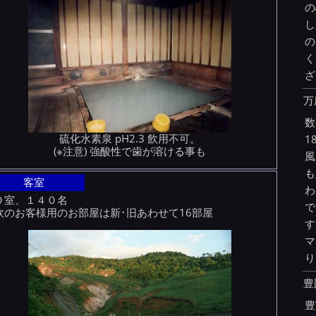
の
し
の
く
ざ
万
数
硫化水素泉 pH2.3 飲用不可。
1
(※注意) 強酸性で歯が溶ける事も
風
も
客室
わ
０室、１４０名
で
炊のお客様用のお部屋は新･旧あわせて16部屋
す
マ
り
豊
豊