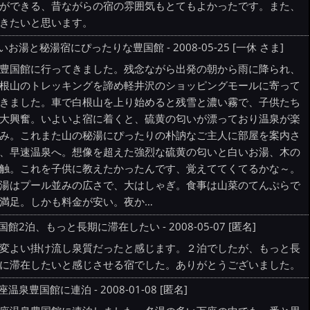
ができる、昔ながらの宿の雰囲気もとてもよかったです。また、
きたいと思います。
いお湯と秘湯宿にぴったりな豊国館 - 2008-05-25 [一休 さま]
国館に行ってきました。残念ながら出発の朝から雨に降られ、
根山のトレッキングを諦め軽井沢のショッピングモールに寄って
きました。車で白根山を上り始めると残雪と濃い霧で、子供たち
大興奮。いよいよ宿に着くと、硫黄の匂いが漂っており温泉が楽
み。これまた山の秘湯にぴったりの朴訥なご主人に部屋を案内さ
、早速温泉へ。想像を超えた強烈な硫黄の匂いと白いお湯、木の
触。これを子供に教えたかったんです、覚えててくてるかな～。
湯はプール並みの広さで、大はしゃぎ。食事は山菜のてんぷらで
満足。しかも料金が安い。夜か…
国館2泊、もっと長期に滞在したい - 2008-05-07 [匿名]
変よい掛け流し泉質だったと感じます。２泊でしたが、もっと長
に滞在したいと感じさせる宿でした。ありがとうございました。
座温泉豊国館に連泊 - 2008-01-08 [匿名]