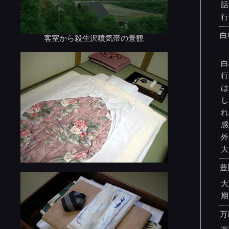
話
行
白
客室から殺生沢噴気帯の景観
豊
白
行
は
し
れ
感
外
大
豊
大
期
万