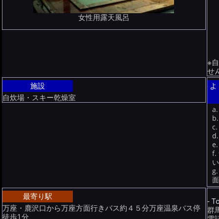
女性用露天風呂
※
せ
施設
よ
自炊場・スキー乾燥室
最寄り駅
- T
万座・鹿沢口から万座方面行きバス約４５分万座温泉バス停
群
徒歩1分
電話