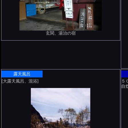
玄関、湯治の宿
露天風呂
[大露天風呂、混浴]
５
自