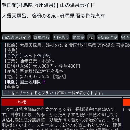
豊国館(群馬県 万座温泉) | 山の温泉ガイド
大露天風呂、溜枡の名泉 - 群馬県 吾妻郡嬬恋村
山の温泉ガイド
群馬県版
万座温泉
豊国館
宿泊仮予約
宿泊
【概略】大露天風呂、溜枡の名泉 豊国館-群馬県 万座温泉 吾妻
【特典】
【ご予約】ネット仮予約
【営業】通年営業・不定休
【日帰り入浴】大人800円 小学生400円
【住所】吾妻郡嬬恋村万座温泉
【電話】(0279)97-2525
【電話】
【地図】国土地理院
【料金例】
特徴
今では希少価値の自炊のできる宿、長期滞在にお勧めで
山
す。自家用源泉（苦湯）からためますを使い自然冷却して引
き込む湯は成分無調整、効能が高く昔から湯治の宿として利
用されています。スキー場まで2分の位置にありながら、硫黄