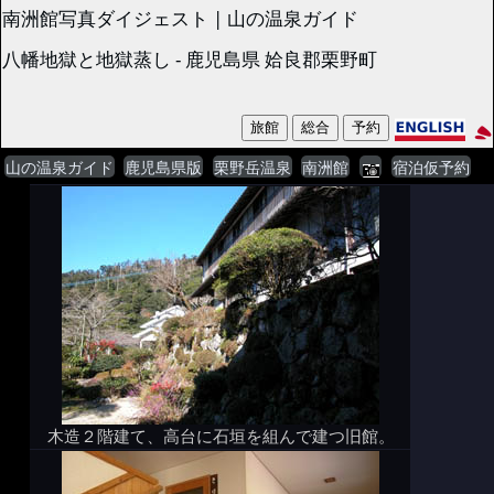
南洲館写真ダイジェスト | 山の温泉ガイド
八幡地獄と地獄蒸し - 鹿児島県 姶良郡栗野町
山の温泉ガイド
鹿児島県版
栗野岳温泉
南洲館
宿泊仮予約
木造２階建て、高台に石垣を組んで建つ旧館。