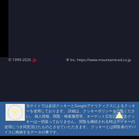
© 1999-2026
MountAin TRAD
® Inc. https://www.mountaintrad.co.jp
当サイトでは必須クッキーとGoogleアナリティクスによるクッキ
ーを使用しております。 詳細は、クッキーポリシーをご覧くださ
い。 個人情報、閲覧・検索履歴等、ターゲット広告に関するクッ
キーは一切扱っておりません。 閲覧を継続される時はクッキーの
使用につき同意頂けたものとさせていただきます。 クッキーとは閲覧者のデバ
イスに格納するデータの事です。