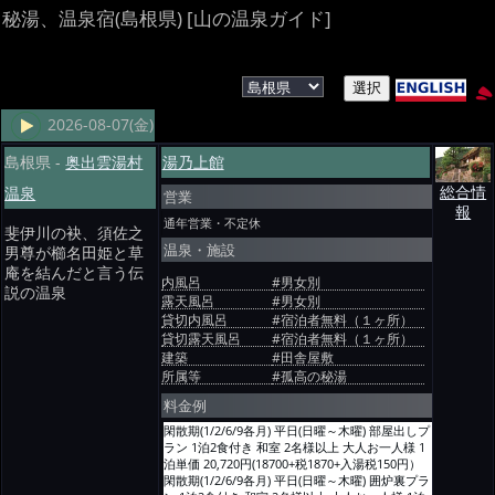
秘湯、温泉宿(島根県) [山の温泉ガイド]
2026-08-07(金)
島根県 -
奥出雲湯村
湯乃上館
温泉
総合情
営業
報
通年営業・不定休
斐伊川の袂、須佐之
温泉・施設
男尊が櫛名田姫と草
庵を結んだと言う伝
内風呂
#男女別
説の温泉
露天風呂
#男女別
貸切内風呂
#宿泊者無料（１ヶ所）
貸切露天風呂
#宿泊者無料（１ヶ所）
建築
#田舎屋敷
所属等
#孤高の秘湯
料金例
閑散期(1/2/6/9各月) 平日(日曜～木曜) 部屋出しプ
ラン 1泊2食付き 和室 2名様以上 大人お一人様 1
泊単価 20,720円(18700+税1870+入湯税150円）
閑散期(1/2/6/9各月) 平日(日曜～木曜) 囲炉裏プラ