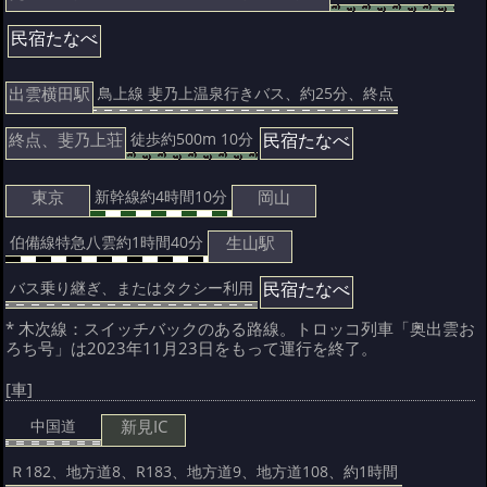
民宿たなべ
出雲横田駅
鳥上線 斐乃上温泉行きバス、約25分、終点
終点、斐乃上荘
民宿たなべ
徒歩約500m 10分
東京
岡山
新幹線約4時間10分
生山駅
伯備線特急八雲約1時間40分
民宿たなべ
バス乗り継ぎ、またはタクシー利用
* 木次線：スイッチバックのある路線。トロッコ列車「奥出雲お
ろち号」は2023年11月23日をもって運行を終了。
[車]
新見IC
中国道
Ｒ182、地方道8、R183、地方道9、地方道108、約1時間