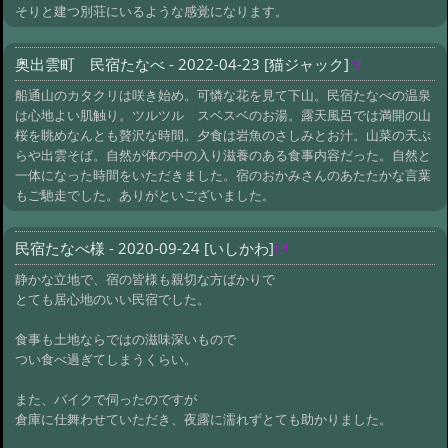
そりと建つ別荘にいるような感覚になります。
奥出雲町 民宿たなべ - 2022-04-23 [猫ジャック]
船通山のカタクリは咲き始め。可憐な花を見て下山。民宿たなべの温泉
は心地よい肌触り。ツルツル スベスベのお湯。露天風呂では満開の山
桜を眺めなんとも贅沢な時間。夕食は岩魚のさしみとお汁。山菜の天ぷ
らや出雲そば。自然が体の中の入り滋養のある食事内容だった。自然と
一体になった時間をいただきました。宿のおかみさんのあたたかな言葉
もご馳走でした。ありがといございました。
民宿たなべ様 - 2020-09-24 [いしかわ]
静かな立地で、宿の皆様も親切な方ばかりで
とても居心地のいい民宿でした。
食事も土地ならではの滋味深いもので
つい食べ過ぎてしまうくらい。
また、バイクで伺ったのですが
倉庫に仕舞わせていただき、夜露に濡れずとても助かりました。