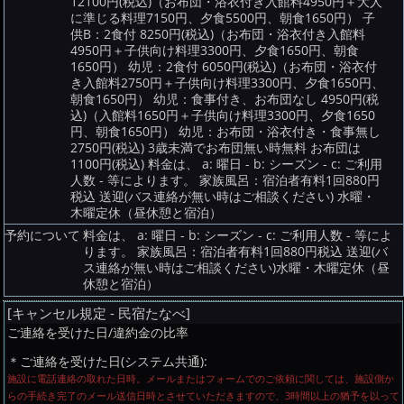
12100円(税込)（お布団・浴衣付き入館料4950円＋大人
に準じる料理7150円、夕食5500円、朝食1650円） 子
供B：2食付 8250円(税込)（お布団・浴衣付き入館料
4950円＋子供向け料理3300円、夕食1650円、朝食
1650円） 幼児：2食付 6050円(税込)（お布団・浴衣付
き入館料2750円＋子供向け料理3300円、夕食1650円、
朝食1650円） 幼児：食事付き、お布団なし 4950円(税
込)（入館料1650円＋子供向け料理3300円、夕食1650
円、朝食1650円） 幼児：お布団・浴衣付き・食事無し
2750円(税込) 3歳未満でお布団無い時無料 お布団は
1100円(税込) 料金は、 a: 曜日 - b: シーズン - c: ご利用
人数 - 等によります。 家族風呂：宿泊者有料1回880円
税込 送迎(バス連絡が無い時はご相談ください) 水曜・
木曜定休（昼休憩と宿泊）
予約について
料金は、 a: 曜日 - b: シーズン - c: ご利用人数 - 等によ
ります。 家族風呂：宿泊者有料1回880円税込 送迎(バ
ス連絡が無い時はご相談ください)水曜・木曜定休（昼
休憩と宿泊）
[キャンセル規定 - 民宿たなべ]
ご連絡を受けた日/違約金の比率
＊ご連絡を受けた日(システム共通):
施設に電話連絡の取れた日時。メールまたはフォームでのご依頼に関しては、施設側か
らの手続き完了のメール送信日時とさせていただきますので、3時間以上の猶予を以って