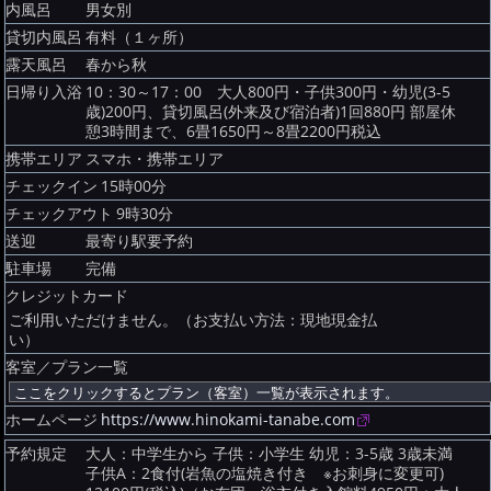
内風呂
男女別
貸切内風呂
有料（１ヶ所）
露天風呂
春から秋
日帰り入浴
10：30～17：00 大人800円・子供300円・幼児(3-5
歳)200円、貸切風呂(外来及び宿泊者)1回880円 部屋休
憩3時間まで、6畳1650円～8畳2200円税込
携帯エリア
スマホ・携帯エリア
チェックイン
15時00分
チェックアウト
9時30分
送迎
最寄り駅要予約
駐車場
完備
クレジットカード
ご利用いただけません。（お支払い方法：現地現金払
い）
客室／プラン一覧
ホームページ
https://www.hinokami-tanabe.com
予約規定
大人：中学生から 子供：小学生 幼児：3-5歳 3歳未満
子供A：2食付(岩魚の塩焼き付き ※お刺身に変更可)