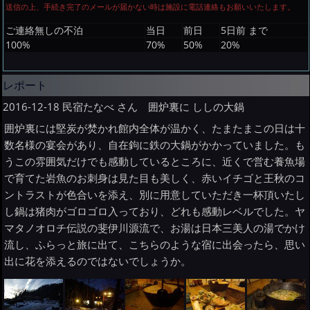
送信の上、手続き完了のメールが届かない時は施設に電話連絡もお願いいたします。
ご連絡無しの不泊
当日
前日
5日前 まで
100%
70%
50%
20%
レポート
2016-12-18 民宿たなべ さん 囲炉裏に ししの大鍋
囲炉裏には堅炭が焚かれ館内全体が温かく、たまたまこの日は十
数名様の宴会があり、自在鉤に鉄の大鍋がかかっていました。も
うこの雰囲気だけでも感動しているところに、近くで営む養魚場
で育てた岩魚のお刺身は見た目も美しく、赤いイチゴと王秋のコ
ントラストが色合いを添え、別に用意していただき一杯頂いたし
し鍋は猪肉がゴロゴロ入っており、どれも感動レベルでした。ヤ
マタノオロチ伝説の斐伊川源流で、お湯は日本三美人の湯でかけ
流し、ふらっと旅に出て、こちらのような宿に出会ったら、思い
出に花を添えるのではないでしょうか。