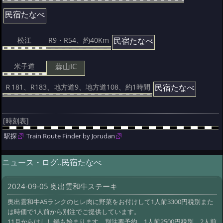
民宿たなべ
民宿たなべ
松江
R9・R54、約40Km
蒜山IC
米子道
民宿たなべ
Ｒ181、R183、地方道9、地方道108、約1時間
[時刻表]
駅探
Train Route Finder by Jorudan
ニュース・ログ..民宿たなべ
2024-09-05 奥出雲和牛ステーキ
奥出雲和牛A5ランクのヒレ肉に野菜をお付けして1人前3300円税別また
は時価で1人前から別注でご提供しています。
11月からはしし鍋も始まります。別注要予約、1人前2500円税別、2人前