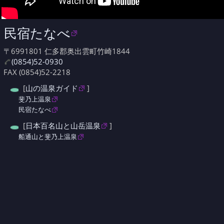
民宿たなべ
〒6991801 仁多郡奥出雲町竹崎1844
(0854)52-0930
FAX (0854)52-2218
[
山の温泉ガイド
]
斐乃上温泉
民宿たなべ
[
日本百名山と山岳温泉
]
船通山と斐乃上温泉