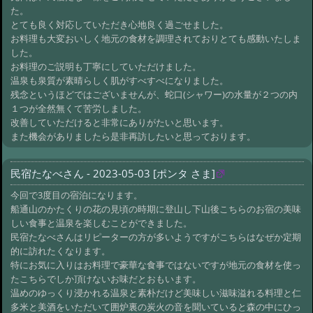
た。
とても良く対応していただき心地良く過ごせました。
お料理も大変おいしく地元の食材を調理されておりとても感動いたしま
した。
お料理のご説明も丁寧にしていただけました。
温泉も泉質が素晴らしく肌がすべすべになりました。
残念というほどではございませんが、蛇口(シャワー)の水量が２つの内
１つが全然無くて苦労しました。
改善していただけると非常にありがたいと思います。
また機会がありましたら是非再訪したいと思っております。
民宿たなべさん - 2023-05-03 [ポンタ さま]
今回で3度目の宿泊になります。
船通山のかたくりの花の見頃の時期に登山し下山後こちらのお宿の美味
しい食事と温泉を楽しむことができました。
民宿たなべさんはリピーターの方が多いようですがこちらはなぜか定期
的に訪れたくなります。
特にお気に入りはお料理で豪華な食事ではないですが地元の食材を使っ
たこちらでしか頂けないお味だとおもいます。
温めのゆっくり浸かれる温泉と素朴だけど美味しい滋味溢れる料理と仁
多米と美酒をいただいて囲炉裏の炭火の音を聞いていると森の中にひっ