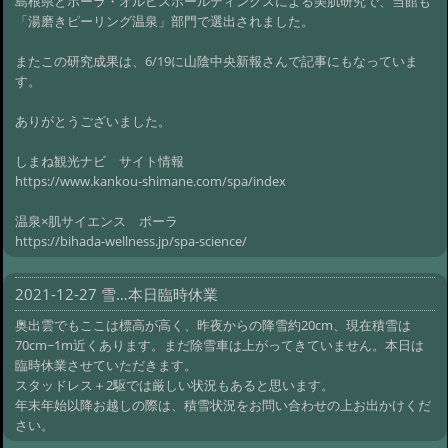
島根県とポーラ・オルビスホールディングスによる美肌研究で、当館も
「湯磨きピーリング温泉」部門で選出されました。
またこの研究成果は、6/19に山陰中央新報さんで記事にもなっていま
す。
ありがとうございました。
しまね観光ナビ サイト情報
https://www.kankou-shimane.com/spa/index
温泉×肌サイエンス ポーラ
https://bihada-wellness.jp/spa-science/
2021-12-27 雪…本日臨時休業
奥出雲でもここは標高が高く、昨夜からの降雪約20cm、現在積雪は
70cm~1m近くあります。まだ除雪車は上がってきていません。本日は
臨時休業させていただきます。
スタッドレス＋2駆では厳しい状況もあると思います。
年末年始以降お越しの際は、積雪状況をお問い合わせの上お出かけくだ
さい。