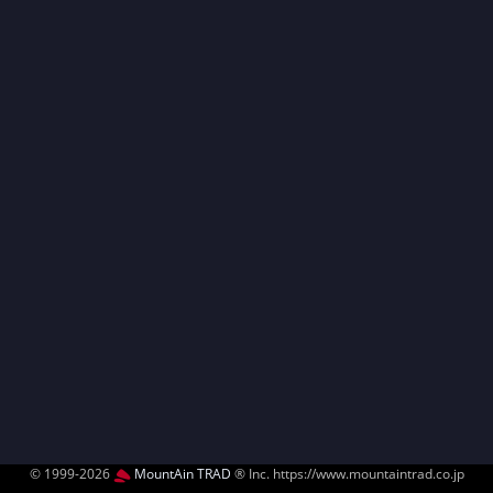
© 1999-2026
MountAin TRAD
® Inc. https://www.mountaintrad.co.jp