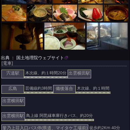
出典 ： 国土地理院ウェブサイト
[電車]
宍道駅
出雲横田駅
木次線、約１時間20分
広島
備後落合
芸備線約3時間
木次線、約１時間
出雲横田駅
出雲横田駅
鳥上線 阿毘縁車庫行きバス、約20分
斐乃上荘入口バス停(県道、マイタケ工場前)
徒歩約2Km 40分