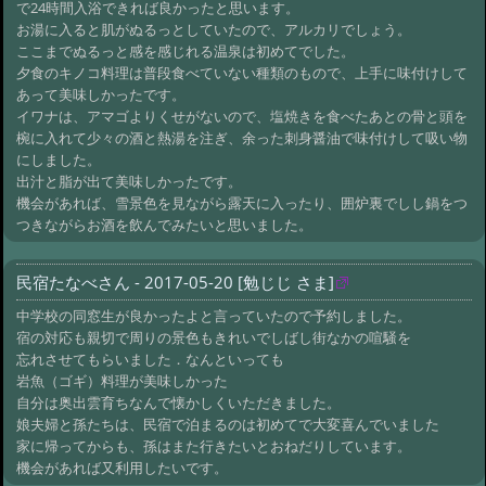
で24時間入浴できれば良かったと思います。
お湯に入ると肌がぬるっとしていたので、アルカリでしょう。
ここまでぬるっと感を感じれる温泉は初めてでした。
夕食のキノコ料理は普段食べていない種類のもので、上手に味付けして
あって美味しかったです。
イワナは、アマゴよりくせがないので、塩焼きを食べたあとの骨と頭を
椀に入れて少々の酒と熱湯を注ぎ、余った刺身醤油で味付けして吸い物
にしました。
出汁と脂が出て美味しかったです。
機会があれば、雪景色を見ながら露天に入ったり、囲炉裏でしし鍋をつ
つきながらお酒を飲んでみたいと思いました。
民宿たなべさん - 2017-05-20 [勉じじ さま]
中学校の同窓生が良かったよと言っていたので予約しました。
宿の対応も親切で周りの景色もきれいでしばし街なかの喧騒を
忘れさせてもらいました．なんといっても
岩魚（ゴギ）料理が美味しかった
自分は奥出雲育ちなんで懐かしくいただきました。
娘夫婦と孫たちは、民宿で泊まるのは初めてで大変喜んでいました
家に帰ってからも、孫はまた行きたいとおねだりしています。
機会があれば又利用したいです。