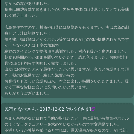
ながらの趣がありました。
食事は囲炉裏端で頂きましたが、岩魚を主体に山菜尽くしでとても美味
しく満足しました。
広島在住ですので、川魚や山菜には馴染みが有りますが、実は岩魚の刺
身とアラ汁は初物でした！
焼き物、揚げ物はとかくホテル等では冷めかけの物が提供されがちです
が、たなべさんは丁度の加減で
絶妙のタイミングで提供頂き感謝でした。対応も暖かく癒されました。
朝食も時間のわがままを聞いていただき、恐れ入りました。お味噌汁も
具沢山にも拘らず美味しく完食しました。
出立はお宿でたぶん？最後だったかと思いますが、色々とお話させて頂
き、朝のお風呂でご一緒した滋賀からの
お客様とも楽しい会話も出来、本当に楽しい時間をいただきました。暖
かく丁寧な皆様に会いに又伺いたいと思います。
ありがとうございました。
民宿たなべさん - 2017-12-02 [ポパイさま]
あまり余裕のない日程で予約が取れたこと、更に最初から旅館やホテル
のようなラグジュアリーを求めていなかったので大変満足でした。
不満というか希望を挙げるとすれば、露天温泉が好きなので、かけ流し