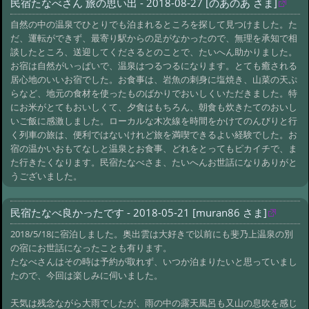
民宿たなべさん 旅の思い出 - 2018-08-27 [のあのあ さま]
自然の中の温泉でひとりでも泊まれるところを探して見つけました。た
だ、運転ができず、最寄り駅からの足がなかったので、無理を承知で相
談したところ、送迎してくださるとのことで、たいへん助かりました。
お宿は自然がいっぱいで、温泉はつるつるになります。とても癒される
居心地のいいお宿でした。お食事は、岩魚の刺身に塩焼き、山菜の天ぷ
らなど、地元の食材を使ったものばかりでおいしくいただきました。特
にお米がとてもおいしくて、夕食はもちろん、朝食も炊きたてのおいし
いご飯に感激しました。ローカルな木次線を時間をかけてのんびりと行
く列車の旅は、便利ではないけれど旅を満喫できるよい経験でした。お
宿の温かいおもてなしと温泉とお食事、どれをとってもピカイチで、ま
た行きたくなります。民宿たなべさま、たいへんお世話になりありがと
うございました。
民宿たなべ良かったです - 2018-05-21 [muran86 さま]
2018/5/18に宿泊しました。奥出雲は大好きで以前にも斐乃上温泉の別
の宿にお世話になったことも有ります。
たなべさんはその時は予約が取れず、いつか泊まりたいと思っていまし
たので、今回は楽しみに伺いました。
天気は残念ながら大雨でしたが、雨の中の露天風呂も又山の息吹を感じ