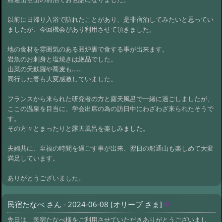
以前に日帰り入浴で訪れたことがあり、是非宿泊してみたいと思ってい
ましたが、今回機会があり利用させて頂きました。
地の食材を雰囲気のある囲炉裏で食する事が出来ます。
岩魚のお刺身と塩焼きは絶品でした。
山菜の天麩羅や蕎麦も……
同行した妻も大変感激していました。
フランスから来られた研究者の方と露天風呂で一緒に過ごしましたが、
ここの温泉を目当に、学会出席の為の訪日中にわざわざ来られたそうで
す。
その方々とまったりと露天風呂を楽しみました。
夫婦共に、至福の時間を過ごす事が出来、翌日の船通山も楽しめて大変
満足しています。
ありがとうございました。
民宿たなべ さん - 2024-06-08 [オリーブ さま]
先日は、民宿たなべ様をご利用させていただきありがとうございまし