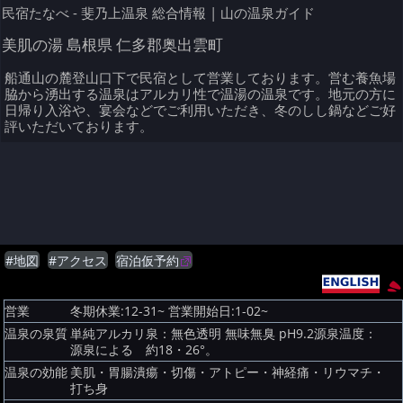
民宿たなべ - 斐乃上温泉 総合情報 | 山の温泉ガイド
美肌の湯 島根県 仁多郡奥出雲町
船通山の麓登山口下で民宿として営業しております。営む養魚場
脇から湧出する温泉はアルカリ性で温湯の温泉です。地元の方に
日帰り入浴や、宴会などでご利用いただき、冬のしし鍋などご好
評いただいております。
#地図
#アクセス
宿泊仮予約
営業
冬期休業:12-31~ 営業開始日:1-02~
温泉の泉質
単純アルカリ泉：無色透明 無味無臭 pH9.2源泉温度：
源泉による 約18・26°。
温泉の効能
美肌・胃腸潰瘍・切傷・アトピー・神経痛・リウマチ・
打ち身