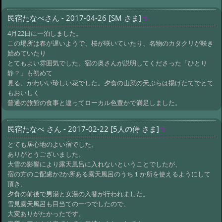
民宿たなべさん - 2017-04-26 [SM さま]
4月22日に一泊しました。
この場所は春が遅いようで、桜が咲いていたり、名物のカタクリが咲き
始めていたり
とてもよい雰囲気でした。宿の奥さんが説明してくださった「ひとり
静？」も初めて
見る、かわいい珍しい花でした。夕食の山菜の天ぷらは揚げたてでとて
もおいしく
普通の旅館の食事と違ってローカル色豊かで満足しました。
民宿たなべ さん - 2017-02-22 [5人の侍 さま]
とても居心地のよい宿でした。
ありがとうございました。
大雪の影響により露天風呂に入れないということでしたが、
宿の方のご配慮か2か所ある露天風呂のうち１か所を使えるようにして
頂き、
夕食の前後で男湯と女湯の入替が行われました。
雪見露天風呂も目当ての一つでしたので、
大変ありがたかったです。