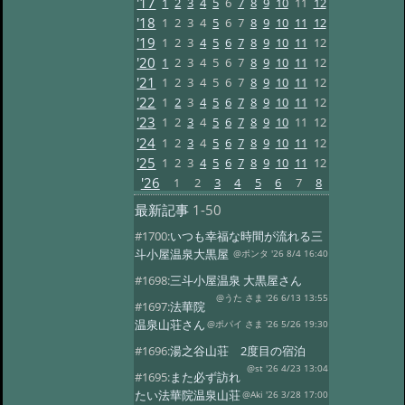
'17
1
2
3
4
5
6
7
8
9
10
11
12
'18
1
2
3
4
5
6
7
8
9
10
11
12
'19
1
2
3
4
5
6
7
8
9
10
11
12
'20
1
2
3
4
5
6
7
8
9
10
11
12
'21
1
2
3
4
5
6
7
8
9
10
11
12
'22
1
2
3
4
5
6
7
8
9
10
11
12
'23
1
2
3
4
5
6
7
8
9
10
11
12
'24
1
2
3
4
5
6
7
8
9
10
11
12
'25
1
2
3
4
5
6
7
8
9
10
11
12
'26
1
2
3
4
5
6
7
8
最新記事
1-50
#1700:
いつも幸福な時間が流れる三
斗小屋温泉大黒屋
@ポンタ '26 8/4 16:40
#1698:
三斗小屋温泉 大黒屋さん
@うた さま '26 6/13 13:55
#1697:
法華院
温泉山荘さん
@ポパイ さま '26 5/26 19:30
#1696:
湯之谷山荘 2度目の宿泊
@st '26 4/23 13:04
#1695:
また必ず訪れ
たい法華院温泉山荘
@Aki '26 3/28 17:00