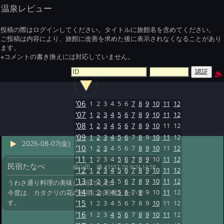
温泉レビュー
投稿の際はログインしてください。タイトルに旅館名を含めてください。
ご投稿は内容により、旅館に改善を求めた後に表示されなくなることがあり
ます。
※コメントの書き換えには対応していません。
'06
1
2
3
4
5
6
7
8
9
10
11
12
'07
1
2
3
4
5
6
7
8
9
10
11
12
'08
1
2
3
4
5
6
7
8
9
10
11
12
'09
1
2
3
4
5
6
7
8
9
10
11
12
2026-08-07(金)
'10
1
2
3
4
5
6
7
8
9
10
11
12
'11
1
2
3
4
5
6
7
8
9
10
11
12
民宿たなべ
@山田 修
#1557 '20 9/24 14:58
'12
1
2
3
4
5
6
7
8
9
10
11
12
'13
1
2
3
4
5
6
7
8
9
10
11
12
うわさ通り料理の美味しい宿でした。
'14
1
2
3
4
5
6
7
8
9
10
11
12
今度は、カタクリの花の時期にお邪魔したいで
す。
'15
1
2
3
4
5
6
7
8
9
10
11
12
'16
1
2
3
4
5
6
7
8
9
10
11
12