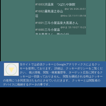
#1693:
渋温泉 つばたや旅館
@st '26 3/26 20:51
#1692:
霧島湯之谷山
荘
@Hiro '25 11/11 09:18
#1691:
三斗小屋温泉大黒屋さん
@やま '25 10/27 10:23
#1690:
三斗小屋温
泉大黒屋さん 雨の山行
@gontakujira '25 10/27 08:06
#1689:
三斗
小屋温泉「大黒屋」
@佐久間 '25 10/22 09:37
#1687:
法華院温
泉山荘
@モニ '25 10/20 18:20
当サイトでは必須クッキーとGoogleアナリティクスによるクッ
#1686:
何度でも行きたい宿 三斗小屋
キーを使用しております。 詳細は、クッキーポリシーをご覧くだ
温泉大黒屋
@府中のぼる '25 10/17 08:55
さい。 個人情報、閲覧・検索履歴等、ターゲット広告に関するク
#1685:
最高のお風呂 三斗小屋温泉大
ッキーは一切扱っておりません。 閲覧を継続される時はクッキー
の使用につき同意頂けたものとさせていただきます。 クッキーとは閲覧者の
黒屋
@Naotan '25 10/12 09:11
デバイスに格納するデータの事です。
#1684:
お湯良し、ご飯良し、人良し
三斗小屋温泉大黒屋
A A
@norinori '25 10/9 11:30
A A A MountAin TRAD
#1683:
三斗小屋
温泉 大黒屋
@コニちゃん '25 10/1 15:05