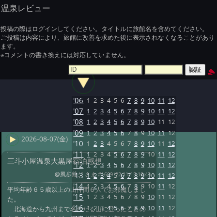
温泉レビュー
投稿の際はログインしてください。タイトルに旅館名を含めてください。
ご投稿は内容により、旅館に改善を求めた後に表示されなくなることがあり
ます。
※コメントの書き換えには対応していません。
'06
1
2
3
4
5
6
7
8
9
10
11
12
'07
1
2
3
4
5
6
7
8
9
10
11
12
'08
1
2
3
4
5
6
7
8
9
10
11
12
'09
1
2
3
4
5
6
7
8
9
10
11
12
2026-08-07(金)
'10
1
2
3
4
5
6
7
8
9
10
11
12
'11
1
2
3
4
5
6
7
8
9
10
11
12
三斗小屋温泉大黒屋宿泊感想
'12
1
2
3
4
5
6
7
8
9
10
11
12
@風歩爺ジ さま
#1609 '22 11/15 10:43
'13
1
2
3
4
5
6
7
8
9
10
11
12
'14
1
2
3
4
5
6
7
8
9
10
11
12
平均年齢６５歳以上の山仲間６人でお邪魔しまし
'15
1
2
3
4
5
6
7
8
9
10
11
12
た。
'16
1
2
3
4
5
6
7
8
9
10
11
12
北海道から九州まで名だたる山に登ったことの