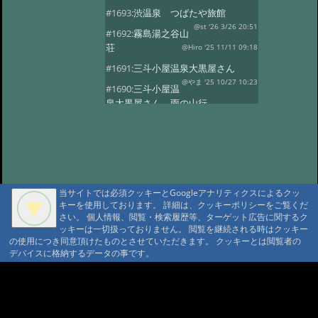
#1693:
渋温泉 つばたや旅館
@st '26 3/26 20:51
#1692:
霧島湯之谷山
荘
@Hiro '25 11/11 09:18
#1691:
三斗小屋温泉大黒屋さん
@やま '25 10/27 10:23
#1690:
三斗小屋温
泉大黒屋さん 雨の山行
@gontakujira '25 10/27 08:06
#1689:
三斗
小屋温泉「大黒屋」
@佐久間 '25 10/22 09:37
#1687:
法華院温
泉山荘
@モニ '25 10/20 18:20
当サイトでは必須クッキーとGoogleアナリティクスによるクッ
#1686:
何度でも行きたい宿 三斗小屋
キーを使用しております。 詳細は、クッキーポリシーをご覧くだ
温泉大黒屋
@府中のぼる '25 10/17 08:55
さい。 個人情報、閲覧・検索履歴等、ターゲット広告に関するク
#1685:
最高のお風呂 三斗小屋温泉大
ッキーは一切扱っておりません。 閲覧を継続される時はクッキー
の使用につき同意頂けたものとさせていただきます。 クッキーとは閲覧者の
黒屋
@Naotan '25 10/12 09:11
デバイスに格納するデータの事です。
#1684:
お湯良し、ご飯良し、人良し
三斗小屋温泉大黒屋
A A
@norinori '25 10/9 11:30
A A A MountAin TRAD
#1683:
三斗小屋
温泉 大黒屋
@コニちゃん '25 10/1 15:05