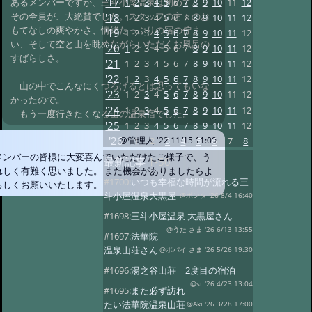
'17
1
2
3
4
5
6
7
8
9
10
11
12
あるメンバーですが、三斗小屋温泉は初めて。
その全員が、大絶賛でした。スタッフの方々のお
'18
1
2
3
4
5
6
7
8
9
10
11
12
もてなしの爽やかさ、情緒たっぷりの宿の佇ま
'19
1
2
3
4
5
6
7
8
9
10
11
12
い、そして空と山を眺めながらいただくお風呂の
'20
1
2
3
4
5
6
7
8
9
10
11
12
すばらしさ。
'21
1
2
3
4
5
6
7
8
9
10
11
12
'22
1
2
3
4
5
6
7
8
9
10
11
12
山の中でこんなにくつろげるとは思ってもいな
'23
1
2
3
4
5
6
7
8
9
10
11
12
かったので。
'24
1
2
3
4
5
6
7
8
9
10
11
12
もう一度行きたくなる山の温泉宿でした。
'25
1
2
3
4
5
6
7
8
9
10
11
12
'26
1
2
3
4
5
6
7
8
@管理人
'22 11/15 11:00
メンバーの皆様に大変喜んでいただけたご様子で、う
最新記事
1-50
れしく有難く思いました。 また機会がありましたらよ
#1700:
いつも幸福な時間が流れる三
ろしくお願いいたします。
斗小屋温泉大黒屋
@ポンタ '26 8/4 16:40
#1698:
三斗小屋温泉 大黒屋さん
@うた さま '26 6/13 13:55
#1697:
法華院
温泉山荘さん
@ポパイ さま '26 5/26 19:30
#1696:
湯之谷山荘 2度目の宿泊
@st '26 4/23 13:04
#1695:
また必ず訪れ
たい法華院温泉山荘
@Aki '26 3/28 17:00