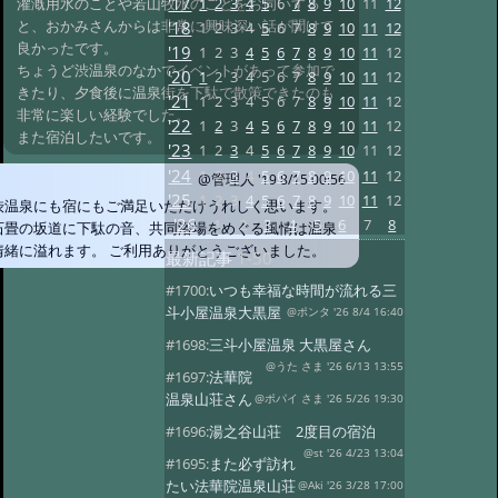
'17
1
2
3
4
5
6
7
8
9
10
11
12
灌漑用水のことや若山牧水のことをお伺いする
と、おかみさんからは非常に興味深い話が聞けて
'18
1
2
3
4
5
6
7
8
9
10
11
12
良かったです。
'19
1
2
3
4
5
6
7
8
9
10
11
12
ちょうど渋温泉のなかでイベントがあって参加で
'20
1
2
3
4
5
6
7
8
9
10
11
12
きたり、夕食後に温泉街を下駄で散策できたのも
'21
1
2
3
4
5
6
7
8
9
10
11
12
非常に楽しい経験でした。
'22
1
2
3
4
5
6
7
8
9
10
11
12
また宿泊したいです。
'23
1
2
3
4
5
6
7
8
9
10
11
12
'24
1
2
3
4
5
6
7
8
9
10
11
12
@管理人
'19 8/15 00:56
'25
1
2
3
4
5
6
7
8
9
10
11
12
渋温泉にも宿にもご満足いただけうれしく思います。
'26
1
2
3
4
5
6
7
8
石畳の坂道に下駄の音、共同浴場をめぐる風情は温泉
情緒に溢れます。 ご利用ありがとうございました。
最新記事
1-50
#1700:
いつも幸福な時間が流れる三
斗小屋温泉大黒屋
@ポンタ '26 8/4 16:40
#1698:
三斗小屋温泉 大黒屋さん
@うた さま '26 6/13 13:55
#1697:
法華院
温泉山荘さん
@ポパイ さま '26 5/26 19:30
#1696:
湯之谷山荘 2度目の宿泊
@st '26 4/23 13:04
#1695:
また必ず訪れ
たい法華院温泉山荘
@Aki '26 3/28 17:00