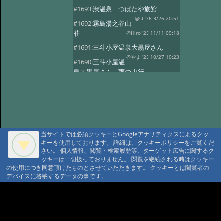
#1693:
渋温泉 つばたや旅館
@st '26 3/26 20:51
#1692:
霧島湯之谷山
荘
@Hiro '25 11/11 09:18
#1691:
三斗小屋温泉大黒屋さん
@やま '25 10/27 10:23
#1690:
三斗小屋温
泉大黒屋さん 雨の山行
@gontakujira '25 10/27 08:06
#1689:
三斗
小屋温泉「大黒屋」
@佐久間 '25 10/22 09:37
#1687:
法華院温
泉山荘
@モニ '25 10/20 18:20
当サイトでは必須クッキーとGoogleアナリティクスによるクッ
#1686:
何度でも行きたい宿 三斗小屋
キーを使用しております。 詳細は、クッキーポリシーをご覧くだ
温泉大黒屋
@府中のぼる '25 10/17 08:55
さい。 個人情報、閲覧・検索履歴等、ターゲット広告に関するク
#1685:
最高のお風呂 三斗小屋温泉大
ッキーは一切扱っておりません。 閲覧を継続される時はクッキー
の使用につき同意頂けたものとさせていただきます。 クッキーとは閲覧者の
黒屋
@Naotan '25 10/12 09:11
デバイスに格納するデータの事です。
#1684:
お湯良し、ご飯良し、人良し
三斗小屋温泉大黒屋
A A
@norinori '25 10/9 11:30
A A A MountAin TRAD
#1683:
三斗小屋
温泉 大黒屋
@コニちゃん '25 10/1 15:05