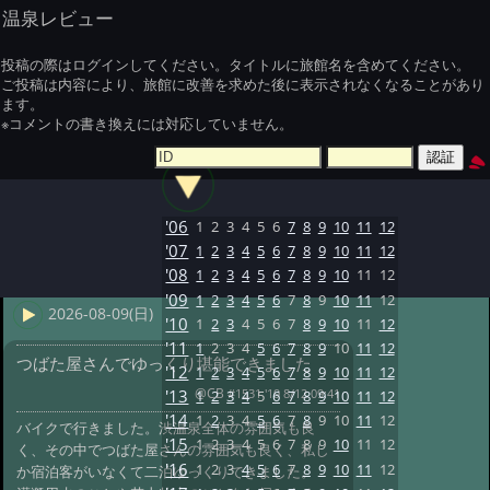
温泉レビュー
投稿の際はログインしてください。タイトルに旅館名を含めてください。
ご投稿は内容により、旅館に改善を求めた後に表示されなくなることがあり
ます。
※コメントの書き換えには対応していません。
'06
1
2
3
4
5
6
7
8
9
10
11
12
'07
1
2
3
4
5
6
7
8
9
10
11
12
'08
1
2
3
4
5
6
7
8
9
10
11
12
'09
1
2
3
4
5
6
7
8
9
10
11
12
2026-08-09(日)
'10
1
2
3
4
5
6
7
8
9
10
11
12
'11
1
2
3
4
5
6
7
8
9
10
11
12
つばた屋さんでゆっくり堪能できました
'12
1
2
3
4
5
6
7
8
9
10
11
12
@CB
#1531 '19 8/12 09:41
'13
1
2
3
4
5
6
7
8
9
10
11
12
'14
1
2
3
4
5
6
7
8
9
10
11
12
バイクで行きました。渋温泉全体の雰囲気も良
'15
1
2
3
4
5
6
7
8
9
10
11
12
く、その中でつばた屋さんの雰囲気も良く、私し
'16
1
2
3
4
5
6
7
8
9
10
11
12
か宿泊客がいなくて二泊ゆっくりできました。