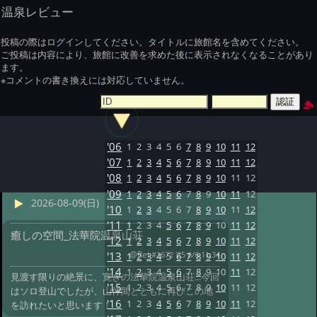
温泉レビュー
投稿の際はログインしてください。タイトルに旅館名を含めてください。
ご投稿は内容により、旅館に改善を求めた後に表示されなくなることがあり
ます。
※コメントの書き換えには対応していません。
'06
1
2
3
4
5
6
7
8
9
10
11
12
'07
1
2
3
4
5
6
7
8
9
10
11
12
'08
1
2
3
4
5
6
7
8
9
10
11
12
'09
1
2
3
4
5
6
7
8
9
10
11
12
2026-08-09(日)
'10
1
2
3
4
5
6
7
8
9
10
11
12
'11
1
2
3
4
5
6
7
8
9
10
11
12
癒しの空間_法華院温泉山荘
'12
1
2
3
4
5
6
7
8
9
10
11
12
@Rei
#1672 '25 6/6 11:34
'13
1
2
3
4
5
6
7
8
9
10
11
12
'14
1
2
3
4
5
6
7
8
9
10
11
12
見渡す限りの絶景に、寛ぎの法華院温泉山荘...今回
'15
1
2
3
4
5
6
7
8
9
10
11
12
はソロ登山でしたが、山仲間とともに再びこの地
'16
1
2
3
4
5
6
7
8
9
10
11
12
を訪れたいと思います！