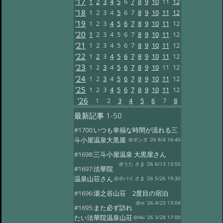
'17
1
2
3
4
5
6
7
8
9
10
11
12
'18
1
2
3
4
5
6
7
8
9
10
11
12
'19
1
2
3
4
5
6
7
8
9
10
11
12
'20
1
2
3
4
5
6
7
8
9
10
11
12
'21
1
2
3
4
5
6
7
8
9
10
11
12
'22
1
2
3
4
5
6
7
8
9
10
11
12
'23
1
2
3
4
5
6
7
8
9
10
11
12
'24
1
2
3
4
5
6
7
8
9
10
11
12
'25
1
2
3
4
5
6
7
8
9
10
11
12
'26
1
2
3
4
5
6
7
8
最新記事
1-50
#1700:
いつも幸福な時間が流れる三
斗小屋温泉大黒屋
@ポンタ '26 8/4 16:40
#1698:
三斗小屋温泉 大黒屋さん
@うた さま '26 6/13 13:55
#1697:
法華院
温泉山荘さん
@ポパイ さま '26 5/26 19:30
#1696:
湯之谷山荘 2度目の宿泊
@st '26 4/23 13:04
#1695:
また必ず訪れ
たい法華院温泉山荘
@Aki '26 3/28 17:00