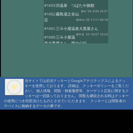
#1693:
渋温泉 つばたや旅館
@st '26 3/26 20:51
#1692:
霧島湯之谷山
荘
@Hiro '25 11/11 09:18
#1691:
三斗小屋温泉大黒屋さん
@やま '25 10/27 10:23
#1690:
三斗小屋温
泉大黒屋さん 雨の山行
@gontakujira '25 10/27 08:06
#1689:
三斗
小屋温泉「大黒屋」
@佐久間 '25 10/22 09:37
#1687:
法華院温
泉山荘
@モニ '25 10/20 18:20
当サイトでは必須クッキーとGoogleアナリティクスによるクッ
#1686:
何度でも行きたい宿 三斗小屋
キーを使用しております。 詳細は、クッキーポリシーをご覧くだ
温泉大黒屋
@府中のぼる '25 10/17 08:55
さい。 個人情報、閲覧・検索履歴等、ターゲット広告に関するク
#1685:
最高のお風呂 三斗小屋温泉大
ッキーは一切扱っておりません。 閲覧を継続される時はクッキー
の使用につき同意頂けたものとさせていただきます。 クッキーとは閲覧者の
黒屋
@Naotan '25 10/12 09:11
デバイスに格納するデータの事です。
#1684:
お湯良し、ご飯良し、人良し
三斗小屋温泉大黒屋
A A
@norinori '25 10/9 11:30
A A A MountAin TRAD
#1683:
三斗小屋
温泉 大黒屋
@コニちゃん '25 10/1 15:05