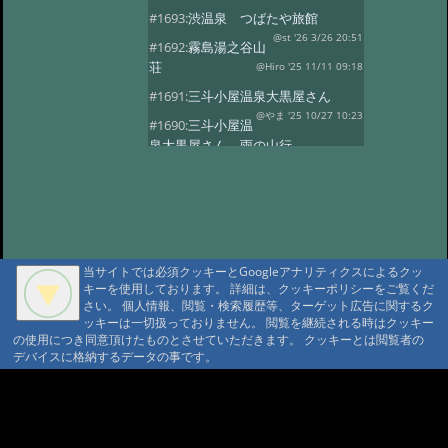
#1693:
渋温泉 つばたや旅館
@st '26 3/26 20:51
#1692:
霧島湯之谷山
荘
@Hiro '25 11/11 09:18
#1691:
三斗小屋温泉大黒屋さん
@やま '25 10/27 10:23
#1690:
三斗小屋温
泉大黒屋さん 雨の山行
@gontakujira '25 10/27 08:06
#1689:
三斗
小屋温泉「大黒屋」
@佐久間 '25 10/22 09:37
#1687:
法華院温
泉山荘
@モニ '25 10/20 18:20
当サイトでは必須クッキーとGoogleアナリティクスによるクッ
#1686:
何度でも行きたい宿 三斗小屋
キーを使用しております。 詳細は、クッキーポリシーをご覧くだ
温泉大黒屋
@府中のぼる '25 10/17 08:55
さい。 個人情報、閲覧・検索履歴等、ターゲット広告に関するク
#1685:
最高のお風呂 三斗小屋温泉大
ッキーは一切扱っておりません。 閲覧を継続される時はクッキー
の使用につき同意頂けたものとさせていただきます。 クッキーとは閲覧者の
黒屋
@Naotan '25 10/12 09:11
デバイスに格納するデータの事です。
#1684:
お湯良し、ご飯良し、人良し
三斗小屋温泉大黒屋
A A
@norinori '25 10/9 11:30
A A A MountAin TRAD
#1683:
三斗小屋
温泉 大黒屋
@コニちゃん '25 10/1 15:05