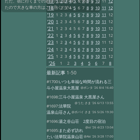
'17
1
2
3
4
5
6
7
8
9
10
11
12
ただ、宿に行くまでの最後の山道が狭くて怖かっ
たので大きな車の方はご注意ください。
'18
1
2
3
4
5
6
7
8
9
10
11
12
'19
1
2
3
4
5
6
7
8
9
10
11
12
'20
1
2
3
4
5
6
7
8
9
10
11
12
'21
1
2
3
4
5
6
7
8
9
10
11
12
'22
1
2
3
4
5
6
7
8
9
10
11
12
'23
1
2
3
4
5
6
7
8
9
10
11
12
'24
1
2
3
4
5
6
7
8
9
10
11
12
'25
1
2
3
4
5
6
7
8
9
10
11
12
'26
1
2
3
4
5
6
7
8
最新記事
1-50
#1700:
いつも幸福な時間が流れる三
斗小屋温泉大黒屋
@ポンタ '26 8/4 16:40
#1698:
三斗小屋温泉 大黒屋さん
@うた さま '26 6/13 13:55
#1697:
法華院
温泉山荘さん
@ポパイ さま '26 5/26 19:30
#1696:
湯之谷山荘 2度目の宿泊
@st '26 4/23 13:04
#1695:
また必ず訪れ
たい法華院温泉山荘
@Aki '26 3/28 17:00