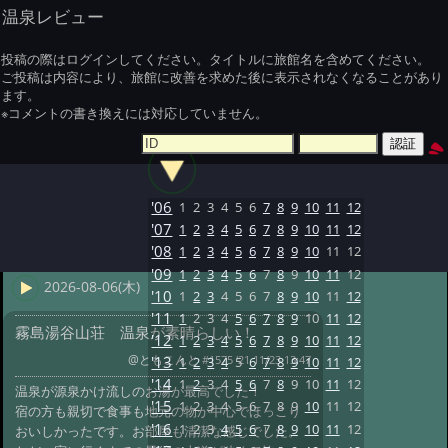
温泉レビュー
投稿の際はログインしてください。タイトルに旅館名を含めてください。
ご投稿は内容により、旅館に改善を求めた後に表示されなくなることがあり
ます。
※コメントの書き換えには対応していません。
'06
1
2
3
4
5
6
7
8
9
10
11
12
'07
1
2
3
4
5
6
7
8
9
10
11
12
'08
1
2
3
4
5
6
7
8
9
10
11
12
'09
1
2
3
4
5
6
7
8
9
10
11
12
2026-08-06(木)
'10
1
2
3
4
5
6
7
8
9
10
11
12
'11
1
2
3
4
5
6
7
8
9
10
11
12
霧島湯谷山荘 温泉が素晴らしい！
'12
1
2
3
4
5
6
7
8
9
10
11
12
@ともこんと
#1575 '21 11/23 13:47
'13
1
2
3
4
5
6
7
8
9
10
11
12
'14
1
2
3
4
5
6
7
8
9
10
11
12
温泉が源泉かけ流しのお湯が最高でした！
'15
1
2
3
4
5
6
7
8
9
10
11
12
宿の方も親切で食事も地元の物が中心でほっこり
'16
1
2
3
4
5
6
7
8
9
10
11
12
おいしかったです。お部屋も清潔な感じでした。