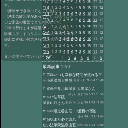
'17
1
2
3
4
5
6
7
8
9
10
11
12
す。
'18
1
2
3
4
5
6
7
8
9
10
11
12
〇掃除が行き届いてとてもきれい。
'19
1
2
3
4
5
6
7
8
9
10
11
12
〇湧水の飲水場があってとてもおいしい。
'20
1
2
3
4
5
6
7
8
9
10
11
12
〇ご家族の運営でとても親切です。
'21
1
2
3
4
5
6
7
8
9
10
11
12
〇車で行けますが秘湯感いっぱいです。
'22
1
2
3
4
5
6
7
8
9
10
11
12
設備も少しずつリニューアルされています。
'23
1
2
3
4
5
6
7
8
9
10
11
12
随所に皆様が努力されていることが良く解りま
'24
す。
1
2
3
4
5
6
7
8
9
10
11
12
'25
1
2
3
4
5
6
7
8
9
10
11
12
また訪問させていただきます。
'26
1
2
3
4
5
6
7
8
最新記事
1-50
#1700:
いつも幸福な時間が流れる三
斗小屋温泉大黒屋
@ポンタ '26 8/4 16:40
#1698:
三斗小屋温泉 大黒屋さん
@うた さま '26 6/13 13:55
#1697:
法華院
温泉山荘さん
@ポパイ さま '26 5/26 19:30
#1696:
湯之谷山荘 2度目の宿泊
@st '26 4/23 13:04
#1695:
また必ず訪れ
たい法華院温泉山荘
@Aki '26 3/28 17:00