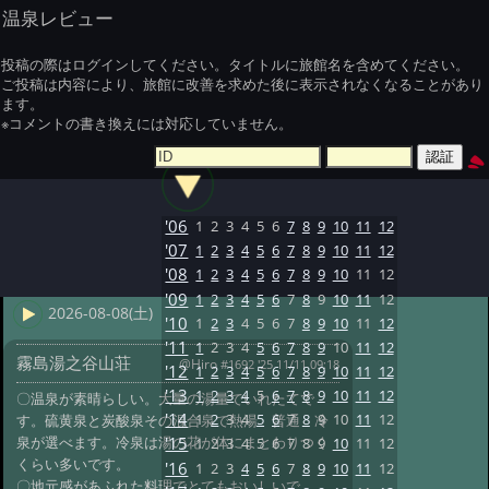
温泉レビュー
投稿の際はログインしてください。タイトルに旅館名を含めてください。
ご投稿は内容により、旅館に改善を求めた後に表示されなくなることがあり
ます。
※コメントの書き換えには対応していません。
'06
1
2
3
4
5
6
7
8
9
10
11
12
'07
1
2
3
4
5
6
7
8
9
10
11
12
'08
1
2
3
4
5
6
7
8
9
10
11
12
'09
1
2
3
4
5
6
7
8
9
10
11
12
2026-08-08(土)
'10
1
2
3
4
5
6
7
8
9
10
11
12
'11
1
2
3
4
5
6
7
8
9
10
11
12
霧島湯之谷山荘
@Hiro
#1692 '25 11/11 09:18
'12
1
2
3
4
5
6
7
8
9
10
11
12
'13
1
2
3
4
5
6
7
8
9
10
11
12
〇温泉が素晴らしい。大量の湯量でいれたてで
'14
1
2
3
4
5
6
7
8
9
10
11
12
す。硫黄泉と炭酸泉その混合泉で熱湯 普通 冷
泉が選べます。冷泉は湯の花が体にまとわりつく
'15
1
2
3
4
5
6
7
8
9
10
11
12
くらい多いです。
'16
1
2
3
4
5
6
7
8
9
10
11
12
〇地元感があふれた料理でとてもおいしいで