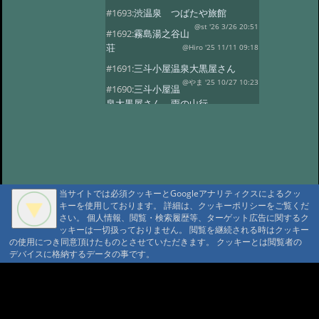
#1693:
渋温泉 つばたや旅館
@st '26 3/26 20:51
#1692:
霧島湯之谷山
荘
@Hiro '25 11/11 09:18
#1691:
三斗小屋温泉大黒屋さん
@やま '25 10/27 10:23
#1690:
三斗小屋温
泉大黒屋さん 雨の山行
@gontakujira '25 10/27 08:06
#1689:
三斗
小屋温泉「大黒屋」
@佐久間 '25 10/22 09:37
#1687:
法華院温
泉山荘
@モニ '25 10/20 18:20
当サイトでは必須クッキーとGoogleアナリティクスによるクッ
#1686:
何度でも行きたい宿 三斗小屋
キーを使用しております。 詳細は、クッキーポリシーをご覧くだ
温泉大黒屋
@府中のぼる '25 10/17 08:55
さい。 個人情報、閲覧・検索履歴等、ターゲット広告に関するク
#1685:
最高のお風呂 三斗小屋温泉大
ッキーは一切扱っておりません。 閲覧を継続される時はクッキー
の使用につき同意頂けたものとさせていただきます。 クッキーとは閲覧者の
黒屋
@Naotan '25 10/12 09:11
デバイスに格納するデータの事です。
#1684:
お湯良し、ご飯良し、人良し
三斗小屋温泉大黒屋
A A
@norinori '25 10/9 11:30
A A A MountAin TRAD
#1683:
三斗小屋
温泉 大黒屋
@コニちゃん '25 10/1 15:05