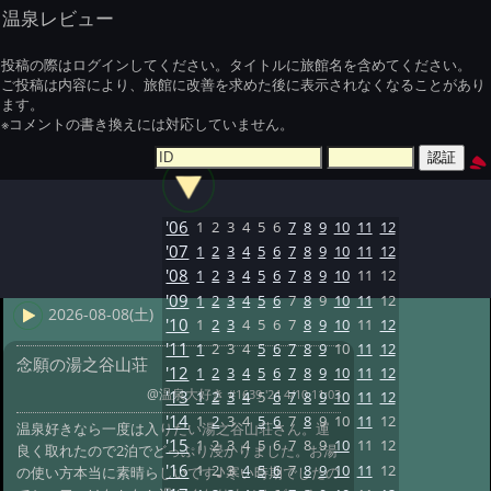
温泉レビュー
投稿の際はログインしてください。タイトルに旅館名を含めてください。
ご投稿は内容により、旅館に改善を求めた後に表示されなくなることがあり
ます。
※コメントの書き換えには対応していません。
'06
1
2
3
4
5
6
7
8
9
10
11
12
'07
1
2
3
4
5
6
7
8
9
10
11
12
'08
1
2
3
4
5
6
7
8
9
10
11
12
'09
1
2
3
4
5
6
7
8
9
10
11
12
2026-08-08(土)
'10
1
2
3
4
5
6
7
8
9
10
11
12
'11
1
2
3
4
5
6
7
8
9
10
11
12
念願の湯之谷山荘
'12
1
2
3
4
5
6
7
8
9
10
11
12
@温泉大好き
#1639 '24 4/10 11:03
'13
1
2
3
4
5
6
7
8
9
10
11
12
'14
1
2
3
4
5
6
7
8
9
10
11
12
温泉好きなら一度は入りたい湯之谷山荘さん。運
'15
1
2
3
4
5
6
7
8
9
10
11
12
良く取れたので2泊でどっぷり浸かりました。お湯
'16
1
2
3
4
5
6
7
8
9
10
11
12
の使い方本当に素晴らしいです♪寒い時期でしたの