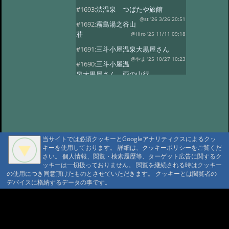
#1693:
渋温泉 つばたや旅館
@st '26 3/26 20:51
#1692:
霧島湯之谷山
荘
@Hiro '25 11/11 09:18
#1691:
三斗小屋温泉大黒屋さん
@やま '25 10/27 10:23
#1690:
三斗小屋温
泉大黒屋さん 雨の山行
@gontakujira '25 10/27 08:06
#1689:
三斗
小屋温泉「大黒屋」
@佐久間 '25 10/22 09:37
#1687:
法華院温
泉山荘
@モニ '25 10/20 18:20
当サイトでは必須クッキーとGoogleアナリティクスによるクッ
#1686:
何度でも行きたい宿 三斗小屋
キーを使用しております。 詳細は、クッキーポリシーをご覧くだ
温泉大黒屋
@府中のぼる '25 10/17 08:55
さい。 個人情報、閲覧・検索履歴等、ターゲット広告に関するク
#1685:
最高のお風呂 三斗小屋温泉大
ッキーは一切扱っておりません。 閲覧を継続される時はクッキー
の使用につき同意頂けたものとさせていただきます。 クッキーとは閲覧者の
黒屋
@Naotan '25 10/12 09:11
デバイスに格納するデータの事です。
#1684:
お湯良し、ご飯良し、人良し
三斗小屋温泉大黒屋
A A
@norinori '25 10/9 11:30
A A A MountAin TRAD
#1683:
三斗小屋
温泉 大黒屋
@コニちゃん '25 10/1 15:05