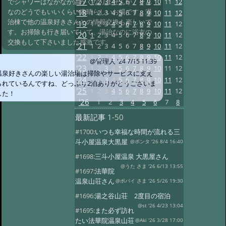
'17
1
2
3
4
5
6
7
8
9
10
11
12
でシャワーはなかなか温かくなりませんが、そん
なのどうでもいいくらい素晴らしいお湯です。湯
'18
1
2
3
4
5
6
7
8
9
10
11
12
治棟で他の温泉好きさんとの情報交換も楽しいで
'19
1
2
3
4
5
6
7
8
9
10
11
12
す。お掃除も行き届いていて、湯治なのに浴衣の
'20
1
2
3
4
5
6
7
8
9
10
11
12
交換もして下さいました感激です
'21
1
2
3
4
5
6
7
8
9
10
11
12
'22
1
2
3
4
5
6
7
8
9
10
11
12
@管理人
'24 7/15 11:39
'23
1
2
3
4
5
6
7
8
9
10
11
12
温泉好きさんの楽しい湯治場は掃除やサービスに支え
'24
1
2
3
4
5
6
7
8
9
10
11
12
られているんですね、どっぷり2泊ありがとうございま
'25
1
2
3
4
5
6
7
8
9
10
11
12
した！
'26
1
2
3
4
5
6
7
8
最新記事
1-50
#1700:
いつも幸福な時間が流れる三
斗小屋温泉大黒屋
@ポンタ '26 8/4 16:40
#1698:
三斗小屋温泉 大黒屋さん
@うた さま '26 6/13 13:55
#1697:
法華院
温泉山荘さん
@ポパイ さま '26 5/26 19:30
#1696:
湯之谷山荘 2度目の宿泊
@st '26 4/23 13:04
#1695:
また必ず訪れ
たい法華院温泉山荘
@Aki '26 3/28 17:00