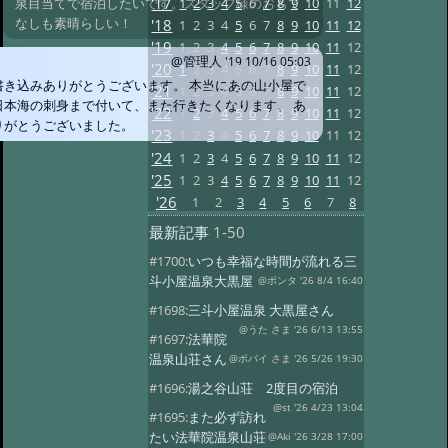
'17
1
2
3
4
5
6
7
8
9
10
11
12
泉目当てで宿泊したいです。スタッフ様のおもて
なしも素晴らしい！
'18
1
2
3
4
5
6
7
8
9
10
11
12
'19
1
2
3
4
5
6
7
8
9
10
11
12
@管理人
'19 10/16 05:03
'20
1
2
3
4
5
6
7
8
9
10
11
12
書き込みありがとうございます。 本当にあの山小屋で
'21
1
2
3
4
5
6
7
8
9
10
11
12
日本海の刺身まで付いて、また行きたくなります。 あ
'22
1
2
3
4
5
6
7
8
9
10
11
12
りがとうございました。
'23
1
2
3
4
5
6
7
8
9
10
11
12
'24
1
2
3
4
5
6
7
8
9
10
11
12
'25
1
2
3
4
5
6
7
8
9
10
11
12
'26
1
2
3
4
5
6
7
8
最新記事
1-50
#1700:
いつも幸福な時間が流れる三
斗小屋温泉大黒屋
@ポンタ '26 8/4 16:40
#1698:
三斗小屋温泉 大黒屋さん
@うた さま '26 6/13 13:55
#1697:
法華院
温泉山荘さん
@ポパイ さま '26 5/26 19:30
#1696:
湯之谷山荘 2度目の宿泊
@st '26 4/23 13:04
#1695:
また必ず訪れ
たい法華院温泉山荘
@Aki '26 3/28 17:00