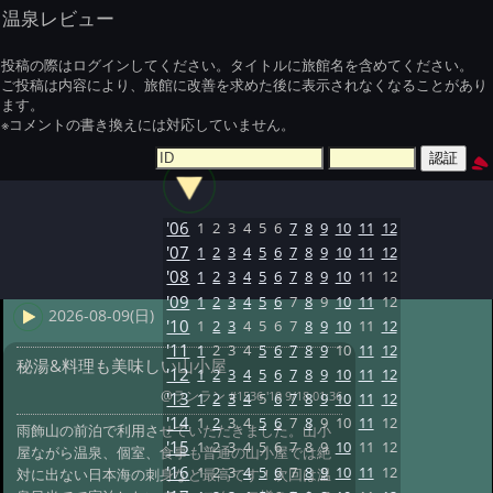
温泉レビュー
投稿の際はログインしてください。タイトルに旅館名を含めてください。
ご投稿は内容により、旅館に改善を求めた後に表示されなくなることがあり
ます。
※コメントの書き換えには対応していません。
'06
1
2
3
4
5
6
7
8
9
10
11
12
'07
1
2
3
4
5
6
7
8
9
10
11
12
'08
1
2
3
4
5
6
7
8
9
10
11
12
'09
1
2
3
4
5
6
7
8
9
10
11
12
2026-08-09(日)
'10
1
2
3
4
5
6
7
8
9
10
11
12
'11
1
2
3
4
5
6
7
8
9
10
11
12
秘湯&料理も美味しい山小屋
'12
1
2
3
4
5
6
7
8
9
10
11
12
@ランラン
#1536 '19 9/18 01:36
'13
1
2
3
4
5
6
7
8
9
10
11
12
'14
1
2
3
4
5
6
7
8
9
10
11
12
雨飾山の前泊で利用させていただきました。山小
'15
1
2
3
4
5
6
7
8
9
10
11
12
屋ながら温泉、個室、食事も普通の山小屋では絶
'16
1
2
3
4
5
6
7
8
9
10
11
12
対に出ない日本海の刺身など最高です！次回は温