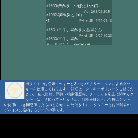
#1693:
渋温泉 つばたや旅館
@st '26 3/26 20:51
#1692:
霧島湯之谷山
荘
@Hiro '25 11/11 09:18
#1691:
三斗小屋温泉大黒屋さん
@やま '25 10/27 10:23
#1690:
三斗小屋温
泉大黒屋さん 雨の山行
@gontakujira '25 10/27 08:06
#1689:
三斗
小屋温泉「大黒屋」
@佐久間 '25 10/22 09:37
#1687:
法華院温
泉山荘
@モニ '25 10/20 18:20
当サイトでは必須クッキーとGoogleアナリティクスによるクッ
#1686:
何度でも行きたい宿 三斗小屋
キーを使用しております。 詳細は、クッキーポリシーをご覧くだ
温泉大黒屋
@府中のぼる '25 10/17 08:55
さい。 個人情報、閲覧・検索履歴等、ターゲット広告に関するク
#1685:
最高のお風呂 三斗小屋温泉大
ッキーは一切扱っておりません。 閲覧を継続される時はクッキー
の使用につき同意頂けたものとさせていただきます。 クッキーとは閲覧者の
黒屋
@Naotan '25 10/12 09:11
デバイスに格納するデータの事です。
#1684:
お湯良し、ご飯良し、人良し
三斗小屋温泉大黒屋
A A
@norinori '25 10/9 11:30
A A A MountAin TRAD
#1683:
三斗小屋
温泉 大黒屋
@コニちゃん '25 10/1 15:05