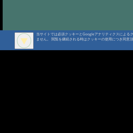
当サイトでは必須クッキーとGoogleアナリティクスによ
ません。 閲覧を継続される時はクッキーの使用につき同意
A A
A A A MountAin TRAD
セキュリティポリシー
仮予約 
プライバシーポリシー
請書予約
Cookie ポリシー
会員規
会社概要
ポイン
コンテ
問合せ