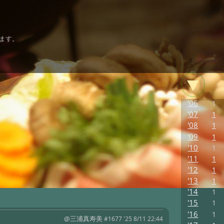
ます。
'06
1
'07
1
'08
1
'09
1
'10
1
'11
1
'12
1
'13
1
'14
1
'15
1
'16
1
@三浦真寿美
#1677 '25 8/11 22:44