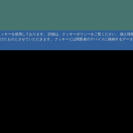
#1676:
癒し
#1675:
つば
#1674:
川の
#1673:
tab
るクッキーを使用しております。 詳細は、クッキーポリシーをご覧ください。 個人
頂けたものとさせていただきます。 クッキーとは閲覧者のデバイスに格納するデー
#1672:
癒し
#1670:
民宿
#1669:
霧島
#1667:
三斗
#1665:
有軒
#1662:
三斗
利用規定
#1661:
三斗
 利用規定
約
#1657:
yunot
ト規定
ンツ著作権
#1657:
霧島
#1655:
下部