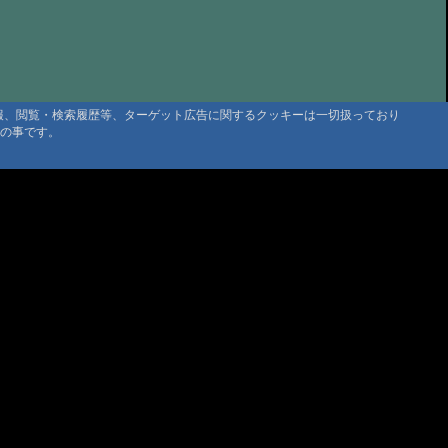
の山小屋、大黒屋さん
@まーくん '25 7/19 06:25
たや旅館さん
@かよちゃん '25 7/15 18:04
せせらぎの中で 大黒屋
@くまり '25 7/10 17:58
itappy 三斗小屋温泉大黒屋
@tabitappy '25 6/22 23:01
情報、閲覧・検索履歴等、ターゲット広告に関するクッキーは一切扱っており
タの事です。
の空間_法華院温泉山荘
@Rei '25 6/6 11:34
たなべ
@ゆり さま '25 5/27 21:02
湯之谷山荘
@トト '25 4/12 09:00
小屋温泉 大黒屋
@かーぴー さま '24 11/27 10:36
屋さん
@もとさん '24 11/5 09:56
小屋温泉 大黒屋さん
@sanpo1210 '24 10/17 10:09
小屋温泉 大黒屋 お茶菓子無し😭
@お茶菓子 '24 10/13 23:41
ani
@管理人 '24 10/1 19:04
湯之谷山荘、期待通り
@管理人 '24 9/30 09:54
温泉 元湯旅館 大黒屋に初湯治でした。
@佐々木健司 '24 9/25 18:04
マウンテントラッド株式会社
〒386-1211 長野県上田市下之郷692