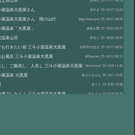
湯之谷山荘
@Hiro '25 11/11 09:18
小屋温泉大黒屋さん
@やま '25 10/27 10:23
小屋温泉大黒屋さん 雨の山行
@gontakujira '25 10/27 08:06
小屋温泉「大黒屋」
@佐久間 '25 10/22 09:37
院温泉山荘
@モニ '25 10/20 18:20
でも行きたい宿 三斗小屋温泉大黒屋
@府中のぼる '25 10/17 08:55
のお風呂 三斗小屋温泉大黒屋
@Naotan '25 10/12 09:11
良し、ご飯良し、人良し 三斗小屋温泉大黒屋
@norinori '25 10/9 11:30
小屋温泉 大黒屋
@コニちゃん '25 10/1 15:05
屋
@トト '25 9/30 10:38
快適でした！！ 三斗小屋温泉大黒屋
@みさと '25 9/18 06:35
小屋温泉 大黒屋 大満足の宿泊
@十七番 '25 9/16 09:23
たや旅館さま
@アキラヴィッチ '25 8/22 20:20
たや旅館さん
@ポパイ さま '25 8/14 10:32
屋
@三浦真寿美 '25 8/11 22:44