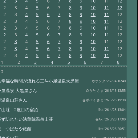
2
3
4
5
6
7
8
9
10
11
12
2
3
4
5
6
7
8
9
10
11
12
2
3
4
5
6
7
8
9
10
11
12
2
3
4
5
6
7
8
9
10
11
12
2
3
4
5
6
7
8
9
10
11
12
2
3
4
5
6
7
8
9
10
11
12
2
3
4
5
6
7
8
9
10
11
12
2
3
4
5
6
7
8
9
10
11
12
2
3
4
5
6
7
8
9
10
11
12
1
2
3
4
5
6
7
8
50
も幸福な時間が流れる三斗小屋温泉大黒屋
@ポンタ '26 8/4 16:40
小屋温泉 大黒屋さん
@うた さま '26 6/13 13:55
院温泉山荘さん
@ポパイ さま '26 5/26 19:30
谷山荘 2度目の宿泊
@st '26 4/23 13:04
必ず訪れたい法華院温泉山荘
@Aki '26 3/28 17:00
泉 つばたや旅館
@st '26 3/26 20:51