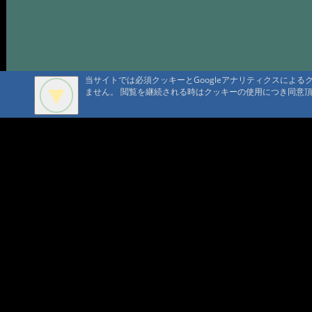
当サイトでは必須クッキーとGoogleアナリティクスによ
ません。 閲覧を継続される時はクッキーの使用につき同意
A A
A A A MountAin TRAD
セキュリティポリシー
仮予約 
プライバシーポリシー
請書予約
Cookie ポリシー
会員規
会社概要
ポイン
コンテ
問合せ