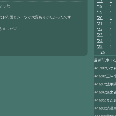
'17
1
りました。
'18
1
'19
1
なお布団とシーツが大変ありがたかったです！
'20
1
'21
1
きました♡
'22
1
'23
1
'24
1
'25
1
'26
最新記事
1-
#1700:
いつ
#1698:
三斗
#1697:
法華
#1696:
湯之
#1695:
また
#1693:
渋温