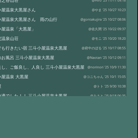
湯之谷山荘
@Hiro '25 11/11 09:18
小屋温泉大黒屋さん
@やま '25 10/27 10:23
小屋温泉大黒屋さん 雨の山行
@gontakujira '25 10/27 08:06
小屋温泉「大黒屋」
@佐久間 '25 10/22 09:37
院温泉山荘
@モニ '25 10/20 18:20
でも行きたい宿 三斗小屋温泉大黒屋
@府中のぼる '25 10/17 08:55
のお風呂 三斗小屋温泉大黒屋
@Naotan '25 10/12 09:11
良し、ご飯良し、人良し 三斗小屋温泉大黒屋
@norinori '25 10/9 11:30
小屋温泉 大黒屋
@コニちゃん '25 10/1 15:05
屋
@トト '25 9/30 10:38
快適でした！！ 三斗小屋温泉大黒屋
@みさと '25 9/18 06:35
小屋温泉 大黒屋 大満足の宿泊
@十七番 '25 9/16 09:23
たや旅館さま
@アキラヴィッチ '25 8/22 20:20
たや旅館さん
@ポパイ さま '25 8/14 10:32
屋
@三浦真寿美 '25 8/11 22:44