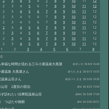
2
3
4
5
6
7
8
9
10
11
12
2
3
4
5
6
7
8
9
10
11
12
2
3
4
5
6
7
8
9
10
11
12
2
3
4
5
6
7
8
9
10
11
12
2
3
4
5
6
7
8
9
10
11
12
2
3
4
5
6
7
8
9
10
11
12
2
3
4
5
6
7
8
9
10
11
12
2
3
4
5
6
7
8
9
10
11
12
2
3
4
5
6
7
8
9
10
11
12
1
2
3
4
5
6
7
8
50
も幸福な時間が流れる三斗小屋温泉大黒屋
@ポンタ '26 8/4 16:40
小屋温泉 大黒屋さん
@うた さま '26 6/13 13:55
院温泉山荘さん
@ポパイ さま '26 5/26 19:30
谷山荘 2度目の宿泊
@st '26 4/23 13:04
必ず訪れたい法華院温泉山荘
@Aki '26 3/28 17:00
泉 つばたや旅館
@st '26 3/26 20:51