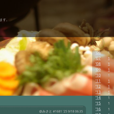
ます。
'06
1
'07
1
'08
1
'09
1
'10
1
'11
1
'12
1
'13
1
'14
1
'15
1
'16
1
@みさと
#1681 '25 9/18 06:35