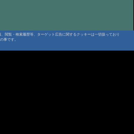
の山小屋、大黒屋さん
@まーくん '25 7/19 06:25
たや旅館さん
@かよちゃん '25 7/15 18:04
せせらぎの中で 大黒屋
@くまり '25 7/10 17:58
itappy 三斗小屋温泉大黒屋
@tabitappy '25 6/22 23:01
情報、閲覧・検索履歴等、ターゲット広告に関するクッキーは一切扱っており
タの事です。
の空間_法華院温泉山荘
@Rei '25 6/6 11:34
たなべ
@ゆり さま '25 5/27 21:02
湯之谷山荘
@トト '25 4/12 09:00
小屋温泉 大黒屋
@かーぴー さま '24 11/27 10:36
屋さん
@もとさん '24 11/5 09:56
小屋温泉 大黒屋さん
@sanpo1210 '24 10/17 10:09
小屋温泉 大黒屋 お茶菓子無し😭
@お茶菓子 '24 10/13 23:41
ani
@管理人 '24 10/1 19:04
湯之谷山荘、期待通り
@管理人 '24 9/30 09:54
温泉 元湯旅館 大黒屋に初湯治でした。
@佐々木健司 '24 9/25 18:04
マウンテントラッド株式会社
〒386-1211 長野県上田市下之郷692