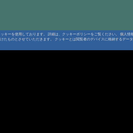
#1676:
癒し
#1675:
つば
#1674:
川の
#1673:
tab
るクッキーを使用しております。 詳細は、クッキーポリシーをご覧ください。 個人
頂けたものとさせていただきます。 クッキーとは閲覧者のデバイスに格納するデー
#1672:
癒し
#1670:
民宿
#1669:
霧島
#1667:
三斗
#1665:
有軒
#1662:
三斗
利用規定
#1661:
三斗
 利用規定
約
#1657:
yunot
ト規定
ンツ著作権
#1657:
霧島
#1655:
下部