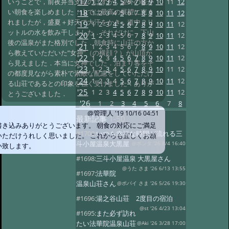
'17
1
2
3
4
5
6
7
8
9
10
11
12
いうことで，前夜弁当支給のはずが，望外の暖か
い朝食を楽しめました．山では最高の展望に恵ま
'18
1
2
3
4
5
6
7
8
9
10
11
12
れましたが，盛夏＋好天で大汗をかき，道中２リ
'19
1
2
3
4
5
6
7
8
9
10
11
12
ットルの水を飲み干しました．それだけに，下山
'20
1
2
3
4
5
6
7
8
9
10
11
12
後の温泉がまた格別でした．朝食時に山荘の方か
'21
1
2
3
4
5
6
7
8
9
10
11
12
ら教えていただいた”女神”（の横顔？）が山頂か
'22
1
2
3
4
5
6
7
8
9
10
11
12
ら見えました．本当に女神でした．泊まり客をそ
'23
1
2
3
4
5
6
7
8
9
10
11
12
の都度見ながら素朴で素敵な配慮をしていただけ
'24
1
2
3
4
5
6
7
8
9
10
11
12
る山荘であるとの印象を強く受けました．ありが
'25
1
2
3
4
5
6
7
8
9
10
11
12
とうございました．
'26
1
2
3
4
5
6
7
8
@管理人
'19 10/16 04:51
最新記事
1-50
書き込みありがとうございます。 朝食の対応にご満足
#1700:
いつも幸福な時間が流れる三
いただけうれしく思いました。 これからも宜しくお願
斗小屋温泉大黒屋
@ポンタ '26 8/4 16:40
い致します。
#1698:
三斗小屋温泉 大黒屋さん
@うた さま '26 6/13 13:55
#1697:
法華院
温泉山荘さん
@ポパイ さま '26 5/26 19:30
#1696:
湯之谷山荘 2度目の宿泊
@st '26 4/23 13:04
#1695:
また必ず訪れ
たい法華院温泉山荘
@Aki '26 3/28 17:00