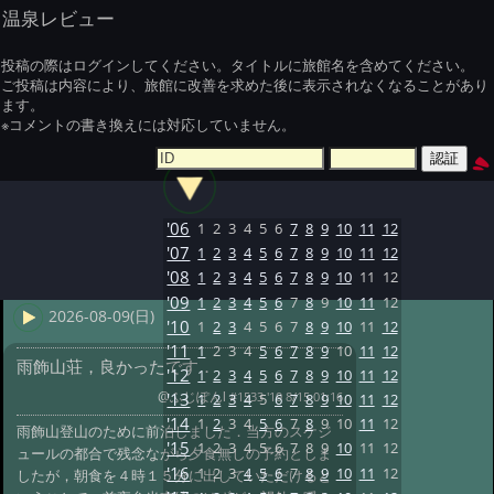
温泉レビュー
投稿の際はログインしてください。タイトルに旅館名を含めてください。
ご投稿は内容により、旅館に改善を求めた後に表示されなくなることがあり
ます。
※コメントの書き換えには対応していません。
'06
1
2
3
4
5
6
7
8
9
10
11
12
'07
1
2
3
4
5
6
7
8
9
10
11
12
'08
1
2
3
4
5
6
7
8
9
10
11
12
'09
1
2
3
4
5
6
7
8
9
10
11
12
2026-08-09(日)
'10
1
2
3
4
5
6
7
8
9
10
11
12
'11
1
2
3
4
5
6
7
8
9
10
11
12
雨飾山荘，良かったです．
'12
1
2
3
4
5
6
7
8
9
10
11
12
@ふじぽんⅠ
#1533 '19 8/15 01:16
'13
1
2
3
4
5
6
7
8
9
10
11
12
'14
1
2
3
4
5
6
7
8
9
10
11
12
雨飾山登山のために前泊しました．当方のスケジ
'15
1
2
3
4
5
6
7
8
9
10
11
12
ュールの都合で残念ながら夕食無しの予約としま
'16
1
2
3
4
5
6
7
8
9
10
11
12
したが，朝食を４時１５分に出していただけると