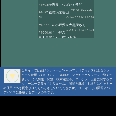
#1693:
渋温泉 つばたや旅館
@st '26 3/26 20:51
#1692:
霧島湯之谷山
荘
@Hiro '25 11/11 09:18
#1691:
三斗小屋温泉大黒屋さん
@やま '25 10/27 10:23
#1690:
三斗小屋温
泉大黒屋さん 雨の山行
@gontakujira '25 10/27 08:06
#1689:
三斗
小屋温泉「大黒屋」
@佐久間 '25 10/22 09:37
#1687:
法華院温
泉山荘
@モニ '25 10/20 18:20
当サイトでは必須クッキーとGoogleアナリティクスによるクッ
#1686:
何度でも行きたい宿 三斗小屋
キーを使用しております。 詳細は、クッキーポリシーをご覧くだ
温泉大黒屋
@府中のぼる '25 10/17 08:55
さい。 個人情報、閲覧・検索履歴等、ターゲット広告に関するク
#1685:
最高のお風呂 三斗小屋温泉大
ッキーは一切扱っておりません。 閲覧を継続される時はクッキー
の使用につき同意頂けたものとさせていただきます。 クッキーとは閲覧者の
黒屋
@Naotan '25 10/12 09:11
デバイスに格納するデータの事です。
#1684:
お湯良し、ご飯良し、人良し
三斗小屋温泉大黒屋
A A
@norinori '25 10/9 11:30
A A A MountAin TRAD
#1683:
三斗小屋
温泉 大黒屋
@コニちゃん '25 10/1 15:05